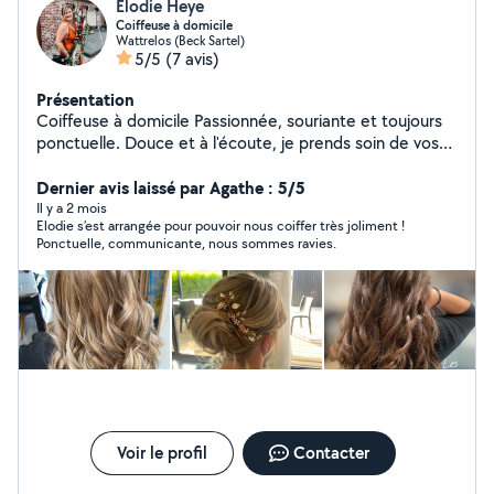
Elodie Heye
Coiffeuse à domicile
Wattrelos (Beck Sartel)
5/5
(7 avis)
Présentation
Coiffeuse à domicile Passionnée, souriante et toujours
ponctuelle. Douce et à l'écoute, je prends soin de vos
cheveux chez vous, dans une ambiance détendue et
professionnelle.
Dernier avis laissé par Agathe : 5/5
Il y a 2 mois
Elodie s’est arrangée pour pouvoir nous coiffer très joliment !
Ponctuelle, communicante, nous sommes ravies.
Voir le profil
Contacter