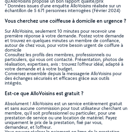
qu’AlloVoisins propose un bon rapport qualité/prix
* Données issues d’une enquête AlloVoisins réalisée sur un
échantillon de 5 671 personnes interrogées (Février 2024)
Vous cherchez une coiffeuse à domicile en urgence ?
Sur AlloVoisins, seulement 10 minutes pour recevoir une
première réponse à votre demande. Postez votre demande
et trouvez en quelques minutes un membre de confiance,
autour de chez vous, pour votre besoin urgent de coiffure à
domicile
Consultez les profils des membres, professionnels ou
particuliers, qui vous ont contacté. Présentation, photos de
réalisation, expertises, avis : trouvez l'offreur idéal, adapté à
votre demande et à votre budget.
Conversez ensemble depuis la messagerie AlloVoisins pour
des échanges sécurisés et efficaces grâce aux outils
intégrés.
Est-ce que AlloVoisins est gratuit ?
Absolument ! AlloVoisins est un service entièrement gratuit
et sans aucune commission pour tout utilisateur cherchant un
membre, qu’il soit professionnel ou particulier, pour une
prestation de service ou une location de matériel. Payez
uniquement le prix de la prestation, fixé par vous,
demandeur, et l’offreur.
Vous pouvez réaliser le paiement en ligne de la prestation