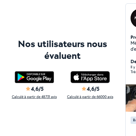
Pr
Nos utilisateurs nous
Mé
d'
évaluent
ré
sé
De
po
Il 
Trè
4,6/5
4,6/5
Calculé à partir de 48731 avis
Calculé à partir de 66000 avis
R