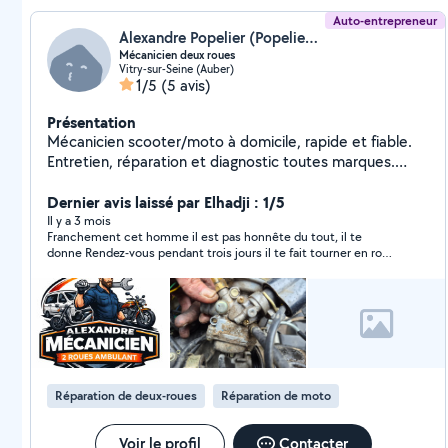
Auto-entrepreneur
Alexandre Popelier (Popelier Alexandre Services)
Mécanicien deux roues
Vitry-sur-Seine (Auber)
1/5
(5 avis)
Présentation
Mécanicien scooter/moto à domicile, rapide et fiable.
Entretien, réparation et diagnostic toutes marques.
Montage de meubles (IKEA, Conforama), même
complexes, et bricolage soigné. Intervention rapide,
Dernier avis laissé par Elhadji : 1/5
même urgente. Conseils avant achat de véhicule. Travail
Il y a 3 mois
Franchement cet homme il est pas honnête du tout, il te
propre, efficace, tarifs clairs. Disponible pour
donne Rendez-vous pendant trois jours il te fait tourner en rond
dépannage et missions express. Je fait aussi des
pendant trois jours et il répond plus franchement à éviter. Voilà
formations dans la thématique j'entretiens et je répare
il donne des belles paroles pour rien.
mon deux-roues. Pour plus de renseignements
Contactez-moi. Merci Mon numéro de téléphone est
visible n'hésitez pas.
Réparation de deux-roues
Réparation de moto
Voir le profil
Contacter