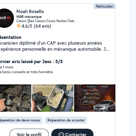
Particulier
Noah Rosello
N&R mécanique
Cenon (Bas Cenon-Cours Verdun-Testaud)
4,6/5
(64 avis)
ésentation
canicien diplômé d'un CAP avec plusieurs années
expérience personnelle en mécanique automobile. Je
alise l'entretien courant et diverses réparations avec
rieux et transparence. N'hésitez pas à me contacter
rnier avis laissé par Jess : 5/5
ur échanger sur vos besoins.
y a 1 mois
s bons conseils et très honnête
éparation de deux-roues
Réparation de scooter
Voir le profil
Contacter