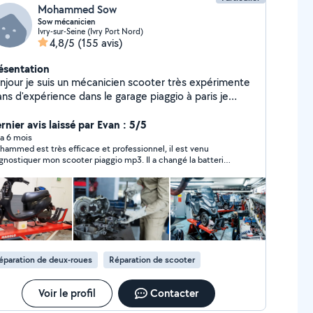
Mohammed Sow
Sow mécanicien
Ivry-sur-Seine (Ivry Port Nord)
4,8/5
(155 avis)
ésentation
njour je suis un mécanicien scooter très expérimente
ans d'expérience dans le garage piaggio à paris je
pare touts les types marques scooter merci
rdialement
rnier avis laissé par Evan : 5/5
y a 6 mois
ammed est très efficace et professionnel, il est venu
gnostiquer mon scooter piaggio mp3. Il a changé la batterie
 m’a donné quelques conseils. Je le recommande vivement
éparation de deux-roues
Réparation de scooter
Voir le profil
Contacter