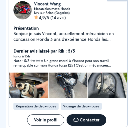
Vincent Wang
Mécanicien moto Honda
Ivry-sur-Seine (Gagarine)
4,9/5
(14 avis)
Présentation
Bonjour je suis Vincent, actuellement mécanicien en
concession Honda 3 ans d'expérience Honda les
prestations que j'effectue sont Entretien / réparation /
dépannage / pose d'accessoires Spécialiste Honda, j'ai
Dernier avis laissé par Rik : 5/5
accès au manuel d'atelier Je préfère me déplacer pour
lundi à 15h
​Note : 5/5 ⭐⭐⭐⭐⭐ ​Un grand merci à Vincent pour son travail
les prestations mais vous pouvez me dépose la moto
remarquable sur mon Honda Forza 125 ! ​C'est un mécanicien
extrêmement professionnel, qui connaît son sujet et son
scooter sur le bout des doigts. En plus d'un travail d'une
propreté irréprochable, il prend le temps d'expliquer ce qu'il fait
au fur et à mesure, ce qui est très appréciable. ​Respectueux,
pédagogue et avec des tarifs très attractifs, c'est une perle
rare. Vous pouvez y aller les yeux fermés, vous ne serez
absolument pas déçu. ​C'est décidé, il devient mon mécanicien
officiel ! Je recommande à 20/20 et je ferai très
Réparation de deux-roues
Vidange de deux-roues
prochainement appel à lui de nouveau. Foncez !
Voir le profil
Contacter