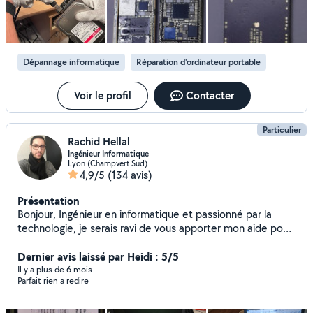
infrastructures informatiques. Mon expertise me permet
de découvrir les failles de sécurité que d'autres pourraient
manquer. Attention si vous êtes à plus de 50km de moi,
venez directement sur WhatsApp au 0 sept,cinquante 1,3
Dépannage informatique
Réparation d'ordinateur portable
0,quinze,zéro 2. En école de cybersécurité chez GUARDIA
(hacking et IA GÉNÉRATIVE) Réparations, récupération
données. Formation IA Générative possible. Contactez
Voir le profil
Contacter
moi pour en savoir plus.
Particulier
Rachid Hellal
Ingénieur Informatique
Lyon (Champvert Sud)
4,9/5
(134 avis)
Présentation
Bonjour, Ingénieur en informatique et passionné par la
technologie, je serais ravi de vous apporter mon aide pour
résoudre vos problèmes. - Installation de systèmes
Windows. - Installation pack Microsoft Office. -
Dernier avis laissé par Heidi : 5/5
Configuration d'imprimante. - Installation logiciel et
Il y a plus de 6 mois
Parfait rien a redire
antivirus. - Dépannage en tout genre. Je peux me déplacer
ou dépanner à distance en fonction du besoin.