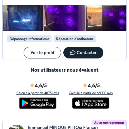
réseau Connexion fluide et performante SÉCURITÉ &
PROTECTION Sauvegarde et récupération de fichiers
Prévention et restauration efficace Suppression de virus et
menaces Analyse complète et nettoyage sécurisé
Installation de protection avancée Appareils sécurisés,
données protégées ACCOMPAGNEMENT CV et lettre de
motivation Mise en valeur percutante Conseils en sécurité
Dépannage informatique
Réparation d'ordinateur
numérique Réflexes simples et efficaces Assistance aux
démarches en ligne Formalités facilitées et accompagnées
Contactez-moi pour une prise en charge immédiate
Voir le profil
Contacter
Nos utilisateurs nous évaluent
4,6/5
4,6/5
Calculé à partir de 48731 avis
Calculé à partir de 66000 avis
Auto-entrepreneur
Emmanuel MINOUE PII (Osi France)