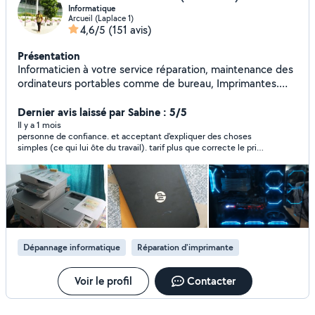
Informatique
Arcueil (Laplace 1)
4,6/5
(151 avis)
Présentation
Informaticien à votre service réparation, maintenance des
ordinateurs portables comme de bureau, Imprimantes.
Administration des réseaux, installation de la
vidéosurveillance et bien d'autres. Le conseil lors de l'achat
Dernier avis laissé par Sabine : 5/5
de votre matériel Informatique.
Il y a 1 mois
personne de confiance. et acceptant d'expliquer des choses
simples (ce qui lui ôte du travail). tarif plus que correcte le prix
que j'ai indiqué plus bas est ^pour 4 h de travail dont 2 chez lui
je recommande.
Dépannage informatique
Réparation d'imprimante
Voir le profil
Contacter