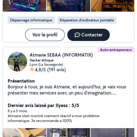
Dépannage informatique
Réparation d'ordinateur portable
Voir le profil
Contacter
Auto-entrepreneur
Atmane SEBAA (INFORMATIX)
Hacker éthique
Lyon (La Sauvegarde)
4,8/5
(191 avis)
Présentation
Bonjour à tous, je suis Atmane, et aujourd'hui, je vais vous
présenter mes services avec un peu d'imagination.
Imaginez moi comme un "hacker éthique" au service de
vos besoins numériques. Piratage Éthique: J'utilise mes
Dernier avis laissé par Ilyess : 5/5
compétences pour identifier et résoudre les vulnérabilités
Il y a 5 mois
Atmane s'est montré vraiment réactif a mon problème
de sécurité, protégeant ainsi vos données sensibles. Tests
informatique. Je recommande a 100%
d'intrusion avancés : Je possède une vaste expérience
dans la réalisation de tests d'intrusion ciblés sur des
réseaux, des systèmes d'exploitation, et d'autres