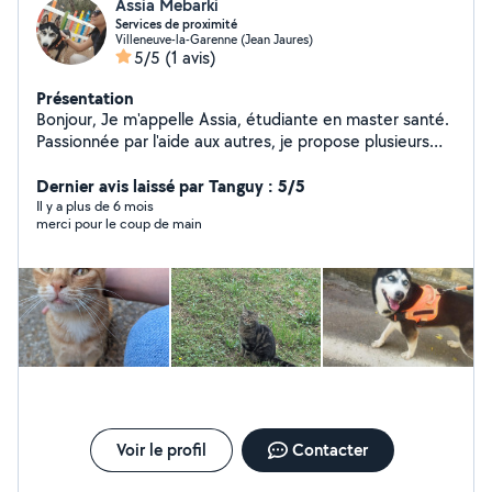
Assia Mebarki
Services de proximité
Villeneuve-la-Garenne (Jean Jaures)
5/5
(1 avis)
Présentation
Bonjour, Je m'appelle Assia, étudiante en master santé.
Passionnée par l'aide aux autres, je propose plusieurs
services pour vous accompagner au quotidien : -
Promenade et garde d'animaux - Garde d'enfants -
Dernier avis laissé par Tanguy : 5/5
Ménage et entretien de la maison - Livraison de courses
Il y a plus de 6 mois
merci pour le coup de main
Voir le profil
Contacter