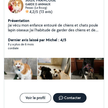
Soizic FRANCOISE
GARDE D ANIMAUX
Pessac (Le Bourg)
4,2/5
(13 avis)
Présentation
j'ai vécu mon enfance entouré de chiens et chats poule
lapin oiseaux j'ai l'habitude de garder des chiens et de
les promener et de visiter les chats jhabite une maison à
Dernier avis laissé par Michel : 4/5
pessac avec un jardin de 1000 m2
Il y a plus de 6 mois
cordiale
Voir le profil
Contacter