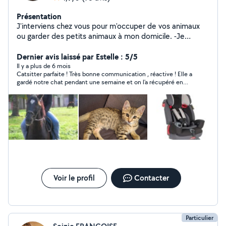
Présentation
J'interviens chez vous pour m'occuper de vos animaux
ou garder des petits animaux à mon domicile. -Je
m'occupe de chevaux . J'ai le galop 4 . travailler et
detendre les chevaux a toutes les allures. -Je propose
Dernier avis laissé par Estelle : 5/5
egalement du montage de meubles car je suis
Il y a plus de 6 mois
Catsitter parfaite ! Très bonne communication , réactive ! Elle a
menusière depuis 2000. -Location siège auto et lit
gardé notre chat pendant une semaine et on l'a récupéré en
parapluie.
pleine forme ! Elle s'en est très bien occupé et nous a envoyé
des photos tous les jours . Je recommande
Voir le profil
Contacter
Particulier