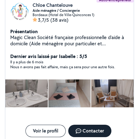
Chloe Chantelouve
Aide ménagère / Conciergerie
Bordeaux (Hotel de Ville-Quinconces 1)
3,7/5
(38 avis)
Présentation
Magic Clean Société française professionnelle d'aide à
domicile (Aide ménagère pour particulier et
professionnel, garde d'enfants, garde d'animaux )
Conciergerie location saisonnière toute l'année (Airbnb,
Dernier avis laissé par Isabelle : 5/5
LeBonCoin, Abritel, Booking ) -Bordeaux & sa périphérie
Il y a plus de 6 mois
Nous n avons pas fait affaire, mais ça sera pour une autre fois.
-Bassin d'Arcachon -Lacanau 7j/7
Voir le profil
Contacter