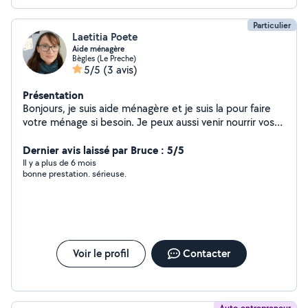
Particulier
Laetitia Poete
Aide ménagère
Bègles (Le Preche)
5/5
(3 avis)
Présentation
Bonjours, je suis aide ménagère et je suis la pour faire
votre ménage si besoin. Je peux aussi venir nourrir vos
animaux... Ou même garder vos nouveaux animaux de
compagnie ( lapins, hamster, rat ,souris...) Mon
Dernier avis laissé par Bruce : 5/5
compagnon peut s'occuper de petits problèmes de
Il y a plus de 6 mois
bonne prestation. sérieuse.
plomberie ou de bricolage. Tonte de pelouse Etc.
Voir le profil
Contacter
Auto-entrepreneur