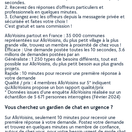
secondes.
2. Recevez des réponses d’offreurs particuliers et
professionnels en quelques minutes.
3. Echangez avec les offreurs depuis la messagerie privée et
sécurisée et faites votre choix !
C’est gratuit et sans commission !
AlloVoisins partout en France : 35 000 communes
représentées sur AlloVoisins, du plus petit village à la plus
grande ville, trouvez un membre à proximité de chez vous !
Efficace : Une demande postée toutes les 10 secondes, 3.6
millions de demandes postées par an
Généraliste : 1 250 types de besoins différents, tout est
possible sur AlloVoisins, du plus petit besoin aux plus grands
projets.
Rapide : 10 minutes pour recevoir une première réponse à
votre demande
Qualité / prix : 4 membres AlloVoisins sur 5* indiquent
qu’AlloVoisins propose un bon rapport qualité/prix
* Données issues d’une enquête AlloVoisins réalisée sur un
échantillon de 5 671 personnes interrogées (Février 2024)
Vous cherchez un gardien de chat en urgence ?
Sur AlloVoisins, seulement 10 minutes pour recevoir une
première réponse à votre demande. Postez votre demande
et trouvez en quelques minutes un membre de confiance,
autour de chez vous, pour votre besoin urgent de garde chat