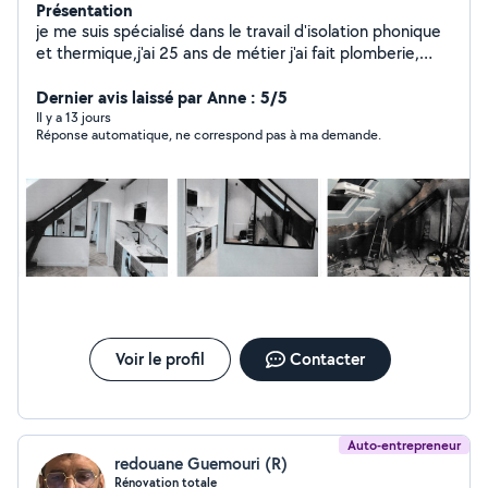
Présentation
je me suis spécialisé dans le travail d'isolation phonique
et thermique,j'ai 25 ans de métier j'ai fait plomberie,
électricité, carrelage création de cuisine, de salle de
bain,peinture et faux plafonds je fais tout travaux
Dernier avis laissé par Anne : 5/5
d'intérieur et ravalement mes travaux sont couvert par
Il y a 13 jours
Réponse automatique, ne correspond pas à ma demande.
une garantie décennale
Voir le profil
Contacter
Auto-entrepreneur
redouane Guemouri (R)
Rénovation totale