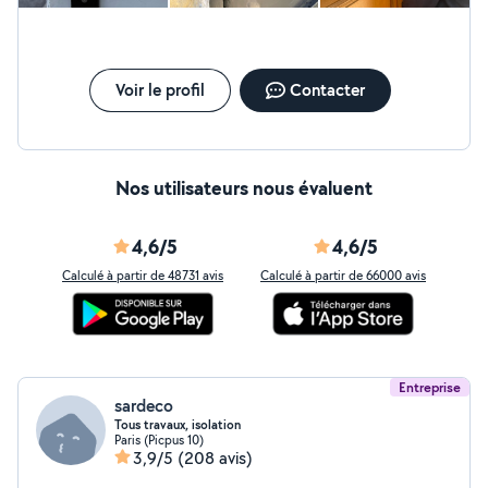
verrous et barillets de porte, amélioration de la sécurité.
Fenêtres & Portes : Réglage des gonds pour les portes
qui frottent au sol, remplacement de crémones
défectueuses sur fenêtres PVC/Bois. Volets roulants :
Réparation des mécanismes bloqués, changement de
Voir le profil
Contacter
manivelles ou de sangles. Je me déplace dans un rayon
de 50 à 60 km max autour de chez moi. Tarifs clairs et
validés ensemble avant de commencer le chantier.
Nos utilisateurs nous évaluent
4,6/5
4,6/5
Calculé à partir de 48731 avis
Calculé à partir de 66000 avis
Entreprise
sardeco
Tous travaux, isolation
Paris (Picpus 10)
3,9/5
(208 avis)