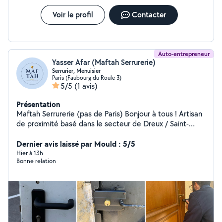
Voir le profil
Contacter
Auto-entrepreneur
Yasser Afar (Maftah Serrurerie)
Serrurier, Menuisier
Paris (Faubourg du Roule 3)
5/5
(1 avis)
Présentation
Maftah Serrurerie (pas de Paris) Bonjour à tous ! Artisan
de proximité basé dans le secteur de Dreux / Saint-
Rémy-sur-Avre, je mets mes compétences à votre
service pour entretenir, régler et réparer les ouvertures
Dernier avis laissé par Mould : 5/5
de votre maison ou appartement. Mon mot d'ordre :
Hier à 13h
Bonne relation
L'honnêteté. Je privilégie toujours la réparation et le
réglage plutôt que le remplacement complet pour
préserver votre budget. Équipé de matériel
professionnel, je garantis un travail propre et durable.
Mes domaines d'intervention (uniquement sur rendez-
vous en semaine) : Serrurerie : Remplacement de vos