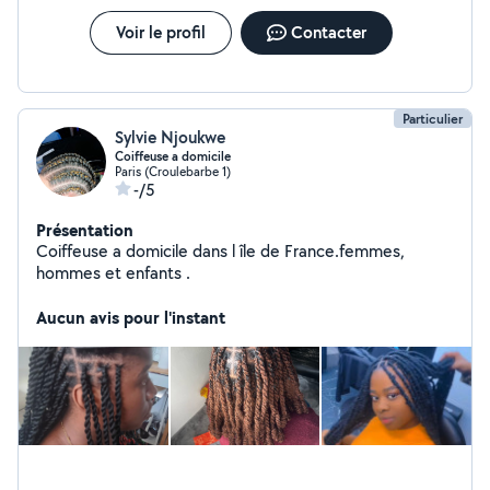
planification de projets. Weeding planer et fin cuisinière,
j'organise vos événements et prépare à la demande des
Voir le profil
Contacter
fritutes, grillades et plats européens et traditionnels
d'Afrique centrale Au plaisir de vous rencontrer et vous
servir !
Particulier
Sylvie Njoukwe
Coiffeuse a domicile
Paris (Croulebarbe 1)
-/5
Présentation
Coiffeuse a domicile dans l île de France.femmes,
hommes et enfants .
Aucun avis pour l'instant