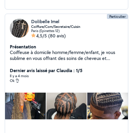
Particulier
Dolibelle Imel
Coiffure/Com/Secretaire/Cuisin
Paris (Epinettes 12)
4,5/5
(80 avis)
Présentation
Coiffeuse à domicile homme/femme/enfant, je vous
sublime en vous offrant des soins de cheveux et
coiffures afro Nattes collées/Cornrows(tout modèle),
Braids(knoless, french curls, fulani...), Vanilles, Twist,
Dernier avis laissé par Claudia : 1/5
Tissages, Botterfly, dreadlocks et resserage, pose de
Il y a 4 mois
Ok 👌
perruque, chignon, shampoing, lissage, défrisage etc...
Commerciale multilingue polyvalente et expérimentée,
je vous aide à augmenter votre chiffre d'affaire,
rechercher et fidéliser votre clientèle. Secrétariat et
gestion administrative et juridique: parlant anglais,
francais et espagnol avec une maîtrise complète du
Pack office (Word,Excel,powerpoint), j'offre également
des prestations de rédaction, organisation et gestion
des tâches administratives, de communication et