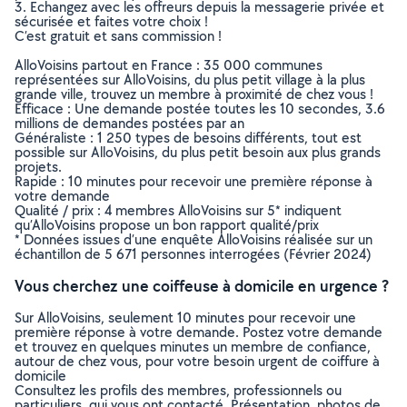
3. Echangez avec les offreurs depuis la messagerie privée et
sécurisée et faites votre choix !
C’est gratuit et sans commission !
AlloVoisins partout en France : 35 000 communes
représentées sur AlloVoisins, du plus petit village à la plus
grande ville, trouvez un membre à proximité de chez vous !
Efficace : Une demande postée toutes les 10 secondes, 3.6
millions de demandes postées par an
Généraliste : 1 250 types de besoins différents, tout est
possible sur AlloVoisins, du plus petit besoin aux plus grands
projets.
Rapide : 10 minutes pour recevoir une première réponse à
votre demande
Qualité / prix : 4 membres AlloVoisins sur 5* indiquent
qu’AlloVoisins propose un bon rapport qualité/prix
* Données issues d’une enquête AlloVoisins réalisée sur un
échantillon de 5 671 personnes interrogées (Février 2024)
Vous cherchez une coiffeuse à domicile en urgence ?
Sur AlloVoisins, seulement 10 minutes pour recevoir une
première réponse à votre demande. Postez votre demande
et trouvez en quelques minutes un membre de confiance,
autour de chez vous, pour votre besoin urgent de coiffure à
domicile
Consultez les profils des membres, professionnels ou
particuliers, qui vous ont contacté. Présentation, photos de