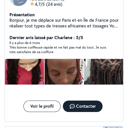
4,7/5
(24 avis)
Présentation
Bonjour, je me déplace sur Paris et en Île de France pour
réaliser tout types de tresses africaines et tissages Vous
pouvez retrouver mes prestations sur mon compte
Instagram @lareinedestressessenegalaises
Dernier avis laissé par Charlene : 5/5
Il y a plus de 6 mois
Très bonne coiffeuse rapide et ne fait pas mal du tout. Je suis
très satisfaite de sa coiffure
Voir le profil
Contacter