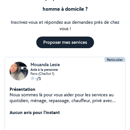
homme à domicile ?
Inscrivez-vous et répondez aux demandes près de chez
vous !
Proposer mes services
Particulier
Mouanda Lesie
Aide à la personne
Paris (Chaillot 1)
-/5
Présentation
Nous sommes là pour vous aider pour les services au
quotidien, ménage, repassage, chauffeur, privé avec
voiture de luxe. À votre disposition. Coiffeuse
Esthéticienne à couturière, domicile
Aucun avis pour l'instant