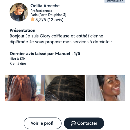
Particulier
Odilia Ameche
Professionnels
Paris (Porte Dauphine 3)
3,2/5
(12 avis)
Présentation
Bonjour Je suis Glory coiffeuse et esthéticienne
diplômée Je vous propose mes services à domicile :
Coiffures afro (tresses, vanilles, etc.) Coiffure tous
types de cheveux Manucure & pédicure Soins du visage
Dernier avis laissé par Manuel : 1/5
Relooking & bien-être Menege Babysitting Je me
Hier à 13h
Rien à dire
déplace partout Travail soigné Professionnalisme
Résultat garanti N'hésitez pas à me contacter en
message privé pour plus d'infos ou pour prendre rendez-
vous !
Voir le profil
Contacter