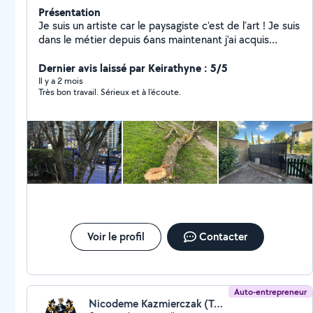
Présentation
Je suis un artiste car le paysagiste c'est de l´art ! Je suis
dans le métier depuis 6ans maintenant j'ai acquis
plusieurs compétences techniques, dans la création, et
l'entretien des espaces verts. Taille des arbustes Tonte
Dernier avis laissé par Keirathyne : 5/5
L'élagage des arbres Création des massifs Les conseils
Il y a 2 mois
Très bon travail. Sérieux et à l’écoute.
pour choisir les végétaux les devis sont gratuits
n'hésitez pas ! Cordialement
Voir le profil
Contacter
Auto-entrepreneur
Nicodeme Kazmierczak (Toiture Nicodeme-les sommets de Paris)