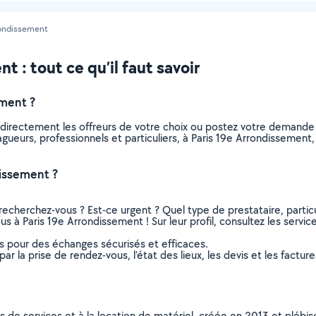
rondissement
 : tout ce qu’il faut savoir
ement ?
 directement les offreurs de votre choix ou postez votre demande
elagueurs, professionnels et particuliers, à Paris 19e Arrondisseme
dissement ?
recherchez-vous ? Est-ce urgent ? Quel type de prestataire, particu
us à Paris 19e Arrondissement ! Sur leur profil, consultez les servic
ns pour des échanges sécurisés et efficaces.
r la prise de rendez-vous, l’état des lieux, les devis et les facture
ns de services et à la location de matériel, créée en 2013 et plébi