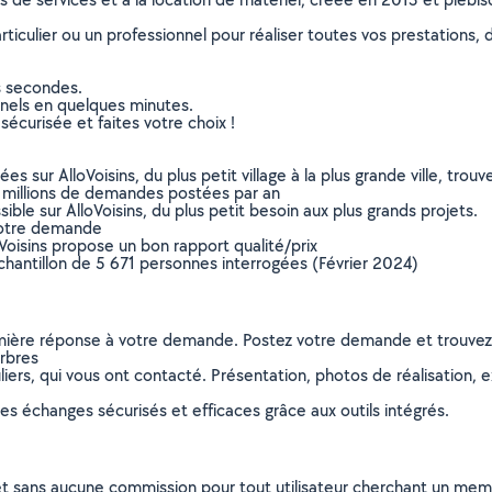
culier ou un professionnel pour réaliser toutes vos prestations, d
s secondes.
nnels en quelques minutes.
sécurisée et faites votre choix !
sur AlloVoisins, du plus petit village à la plus grande ville, tro
 millions de demandes postées par an
ible sur AlloVoisins, du plus petit besoin aux plus grands projets.
votre demande
oVoisins propose un bon rapport qualité/prix
chantillon de 5 671 personnes interrogées (Février 2024)
remière réponse à votre demande. Postez votre demande et trouve
arbres
ers, qui vous ont contacté. Présentation, photos de réalisation, exp
s échanges sécurisés et efficaces grâce aux outils intégrés.
et sans aucune commission pour tout utilisateur cherchant un membre