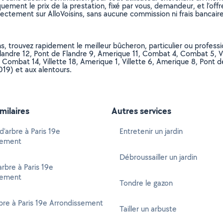
uement le prix de la prestation, fixé par vous, demandeur, et l’offr
rectement sur AlloVoisins, sans aucune commission ni frais bancaire
, trouvez rapidement le meilleur bûcheron, particulier ou professio
landre 12, Pont de Flandre 9, Amerique 11, Combat 4, Combat 5, Vill
, Combat 14, Villette 18, Amerique 1, Villette 6, Amerique 8, Pont d
019) et aux alentours.
imilaires
Autres services
d'arbre à Paris 19e
Entretenir un jardin
sement
Débroussailler un jardin
rbre à Paris 19e
sement
Tondre le gazon
arbre à Paris 19e Arrondissement
Tailler un arbuste