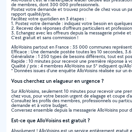
de membres, dont 300 000 professionnels.
Postez votre demande et trouvez proche de chez vous un parti
rapport qualité/prix.
Facilitez votre quotidien en 3 étapes :
1. Postez votre demande : indiquez votre besoin en quelque
2. Recevez des réponses d’offreurs particuliers et professio
3. Echangez avec les offreurs depuis la messagerie privée et 
C’est gratuit et sans commission !
AlloVoisins partout en France : 35 000 communes représentées 
Efficace : Une demande postée toutes les 10 secondes, 3.6
Généraliste : 1 250 types de besoins différents, tout est poss
Rapide : 10 minutes pour recevoir une première réponse à 
Qualité / prix : 4 membres AlloVoisins sur 5* indiquent qu’All
* Données issues d’une enquête AlloVoisins réalisée sur un é
Vous cherchez un elagueur en urgence ?
Sur AlloVoisins, seulement 10 minutes pour recevoir une p
chez vous, pour votre besoin urgent de elagage et coupe d'
Consultez les profils des membres, professionnels ou particuli
demande et à votre budget.
Conversez ensemble depuis la messagerie AlloVoisins pour de
Est-ce que AlloVoisins est gratuit ?
Absolument ! AlloVoisins est un service entièrement gratuit 