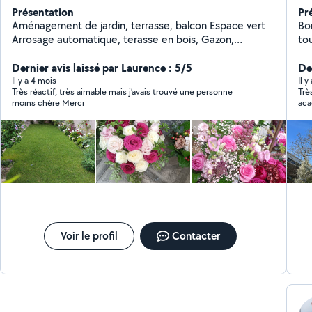
Présentation
Pr
Aménagement de jardin, terrasse, balcon Espace vert
Bon
Arrosage automatique, terasse en bois, Gazon,
to
Éclairage, Entretien...sur RDV ; Merci
jar
Dernier avis laissé par Laurence : 5/5
du 
De
Il y a 4 mois
Il y
Très réactif, très aimable mais j’avais trouvé une personne
Trè
moins chère Merci
aca
rap
réa
Trè
que
Voir le profil
Contacter