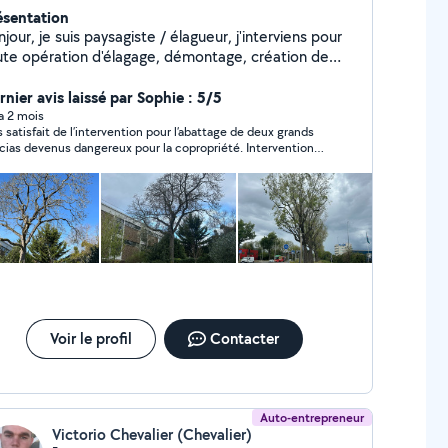
ésentation
jour, je suis paysagiste / élagueur, j'interviens pour
ute opération d'élagage, démontage, création de
din, entretien de jardin, remise en état de l'ensemble
jardin.
rnier avis laissé par Sophie : 5/5
 a 2 mois
s satisfait de l’intervention pour l’abattage de deux grands
cias devenus dangereux pour la copropriété. Intervention
ide, travail sérieux et très professionnel. Le chantier a été
lisé proprement et efficacement, avec un très bon résultat.
s bon rapport qualité prix. En plus d’être compétent, c’est
lqu’un de très agréable et sympathique.
Voir le profil
Contacter
Auto-entrepreneur
Victorio Chevalier (Chevalier)