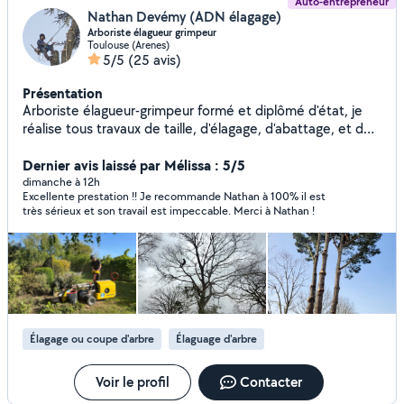
Auto-entrepreneur
Nathan Devémy (ADN élagage)
Arboriste élagueur grimpeur
Toulouse (Arenes)
5/5
(25 avis)
Présentation
Arboriste élagueur-grimpeur formé et diplômé d'état, je
réalise tous travaux de taille, d'élagage, d'abattage, et de
démontage d'arbres du plus simple au plus complexe.
Passionné et respectueux de l'arbre et de son milieu, je
Dernier avis laissé par Mélissa : 5/5
suis à votre écoute pour vous conseiller au mieux dans la
dimanche à 12h
Excellente prestation !! Je recommande Nathan à 100% il est
gestion de votre patrimoine arboré. Je propose
très sérieux et son travail est impeccable. Merci à Nathan !
également la taille et le rabattage de haies, le
débroussaillage et le broyage de branches. N'hésitez pas à
me contacter pour toute demande. Assurance
professionnelle toutes hauteurs, travaux sur corde ou en
nacelle.
Élagage ou coupe d'arbre
Élaguage d'arbre
Voir le profil
Contacter