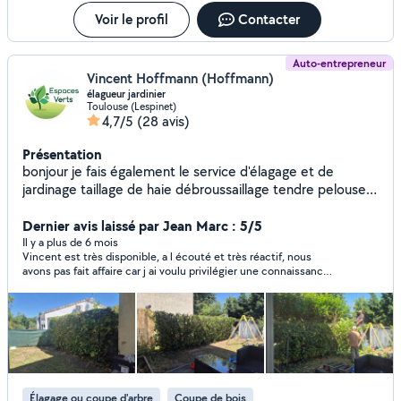
renseignements complémentaires. Devis gratuit Zone
d'intervention : Nantes et sa périphérie. Possibilité Loire
Voir le profil
Contacter
Atlantique ponctuellement. Cordialement, Robin Vincent.
Auto-entrepreneur
Vincent Hoffmann (Hoffmann)
élagueur jardinier
Toulouse (Lespinet)
4,7/5
(28 avis)
Présentation
bonjour je fais également le service d'élagage et de
jardinage taillage de haie débroussaillage tendre pelouse
évacuation des déchets végétaux entretien parc et jardin
création de gazon nettoyage fin de chantier abattage
Dernier avis laissé par Jean Marc : 5/5
d'arbre nettoyage d'arbre débarrassement de vos déchets
Il y a plus de 6 mois
Vincent est très disponible, a l écouté et très réactif, nous
végétaux avec fourgon belle pour plus de renseignements
avons pas fait affaire car j ai voulu privilégier une connaissance
n'hésitez pas à me contacter déplacement et devis gratuit
mais je vous le recommande pour son professionnalisme
Élagage ou coupe d'arbre
Coupe de bois