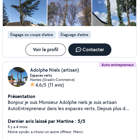
Élagage ou coupe d'arbre
Élaguage d'arbre
Voir le profil
Contacter
Auto-entrepreneur
Adolphe Niels (artisan)
Espaces verts
Nantes (Graslin-Commerce)
4,6/5
(11 avis)
Présentation
Bonjour je suis Monsieur Adolphe niels je suis artisan
AutoEntrepreneur dans les espaces verts. Depuis plus de
10 ans je propose les services suivants Élagueur hauteur
Élagage Taille de haies Abattage Tonte de pelouse
Dernier avis laissé par Martine : 5/5
Débroussaillage Taille d'arbres fruitiers. Etc .. Je propose
Il y a 4 mois
Notre syndic a choisi un autre offreur. Merci
des tarif forfaitaire à prix abordable. Devis et déplacement