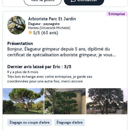
Entreprise
Arbioriste Parc Et Jardin
Élagueur - paysagiste
Nantes (Université-Michelet)
5/5
(63 avis)
Présentation
Bonjour, Élagueur grimpeur depuis 5 ans, diplômé du
certificat de spécialisation arboriste grimpeur, je vous
propose mes services pour tous travaux d'élagage et
d'entretien de votre jardin. J'ai une approche éco-
Dernier avis laissé par Eric : 5/5
responsable du métier. Mes services proposés sont les
Il y a plus de 6 mois
Très bon échange avec cette entreprise, je garde ses
suivants: -Elagage (taille douce et raisonnée) -Abattage
coordonnées pour une autre fois, merci encore
(avec démontage, voir rétention des branches) -Rognage
de souche -Broyage de branche -Plantations massifs,
arbres et arbustes -Entretien de jardin (tonte, taille de
haie,) éligible à un abattement fiscale de 50% -
Debrousaillage, fauchage -lutte biologique contre nuisibles
(chenillés,) -Évacuation des déchets verts en centre de
revalorisation Je dispose de tout le matériel nécessaire
Élagage ou coupe d'arbre
Élaguage d'arbre
pour ces travaux. N'hésitez pas à me contacter pour tous