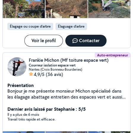
Élagage ou coupe d'arbre
Élaguage d'arbre
Voir le profil
Contacter
Auto-entrepreneur
Frankie Michon (Mf toiture espace vert)
Couvreur isolation espace vert
Nantes (Croix Bonneau-Bourderies)
4,9/5
(36 avis)
Présentation
Bonjour je me présente monsieur Michon spécialisé dans
les élagage abattage entretien des espaces vert et aussi
par la protection rénovation du bâtiment en ce qui
concerne les couvertures protection et rénovation
Dernier avis laissé par Stephanie : 5/5
nettoyage des sols murs et toiture
Il y a plus de 6 mois
Travail très rapide et efficace.