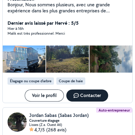
Bonjour, Nous sommes plusieurs, avec une grande
expérience dans les plus grandes entreprises de
paysagisme du Bas-Rhin, disponibles pour toute
intervention de paysagisme : aménagement extérieur,
Dernier avis laissé par Hervé : 5/5
pose de clôture, nettoyage extérieur, entretien extérieur,
Hier à 16h
Malik est très professionnel. Merci
élagage, abattage, débroussaillage, engazonnement,
ramassage de déchets, etc. Et surtout, aux meilleurs prix !
Nous proposons des services avec des machines
professionnelles Stihl. P.S. Nous travaillons uniquement
avec des personnes qui souhaitent un travail
professionnel, nous ne rattrapons pas le travail des autres.
Méfiez-vous des personnes qui font plusieurs corps de
métiers... Cordialement, L'équipe MJPaysages
Élagage ou coupe d'arbre
Coupe de haie
Voir le profil
Contacter
Auto-entrepreneur
Jordan Sabas (Sabas Jordan)
Couverture élagage
Lisses (Z.a. Ouest A6)
4,7/5
(268 avis)