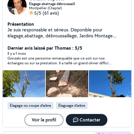
Élagage abattage débroussaill
Montpellier (Chaptal)
5/5
(61 avis)
Présentation
Je suis responsable et sérieux. Disponible pour
élagage,abattage, débroussaillage, Jardins Montage
meuble en kit Bricolage, Déménagement, livraison Outillé
Dernier avis laissé par Thomas : 5/5
Il y a 1 mois
Gonzalo est une personne remarquable que ce soit sur nos
échanges ou sur sa prestation. Il a taillé un grand olivier difficile
d'accès à cause de la piscine, le résultat est formidable ! Sa
gentillesse, sa ponctualité et le chantier laissé parfaitement
propre ! Je recommande les yeux fermés !
Élagage ou coupe d'arbre
Élaguage d'arbre
Voir le profil
Contacter