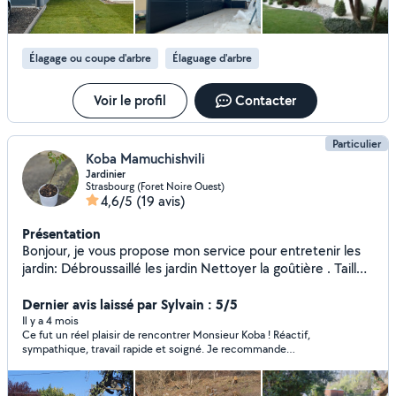
Élagage ou coupe d'arbre
Élaguage d'arbre
Voir le profil
Contacter
Particulier
Koba Mamuchishvili
Jardinier
Strasbourg (Foret Noire Ouest)
4,6/5
(19 avis)
Présentation
Bonjour, je vous propose mon service pour entretenir les
jardin: Débroussaillé les jardin Nettoyer la goûtière . Tailler
laurier et les arbustes. Elaguée les arbres . Abattage des
arbres. Broyez les branches sur place Cultiver du la terre
Dernier avis laissé par Sylvain : 5/5
avec motoculaire. évacuer Déchets végétaux. Je suis
Il y a 4 mois
Ce fut un réel plaisir de rencontrer Monsieur Koba ! Réactif,
joignable et je prends mon travail au sérieux. N'hésitez pas
sympathique, travail rapide et soigné. Je recommande
à me contacter.cordialement
vivement. Encore merci !