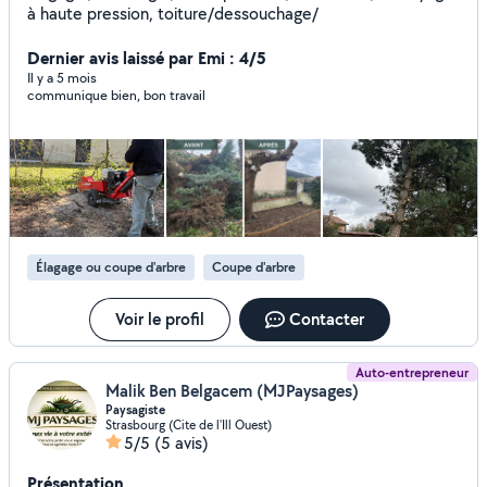
à haute pression, toiture/dessouchage/
Dernier avis laissé par Emi : 4/5
Il y a 5 mois
communique bien, bon travail
Élagage ou coupe d'arbre
Coupe d'arbre
Voir le profil
Contacter
Auto-entrepreneur
Malik Ben Belgacem (MJPaysages)
Paysagiste
Strasbourg (Cite de l'Ill Ouest)
5/5
(5 avis)
Présentation