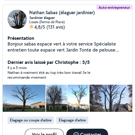
Auto-entrepreneur
Nathan Sabas (élaguer jardinier)
Jardinier élaguer
Lisses (Ferme de Place)
4,8/5
(131 avis)
Présentation
Bonjour sabas espace vert à votre service Spécialiste
entretien toute espace vert Jardin Tonte de pelouse
Élagage abattage toute arbre Débroussaillage Taille toute
haies et arbuste Évacuation des déchets Entretien et
Dernier avis laissé par Christophe : 5/5
nettoyage piscine Nettoyage toiture mur produit d'Alep
Il y a 3 mois
Nathan à vraiment été au top très bon travail Je le
2100 Nettoyage maison Couverture réparation toiture
recommande vivement
Devis et déplacement gratuit
Élagage ou coupe d'arbre
Élaguage d'arbre
Voir le profil
Contacter