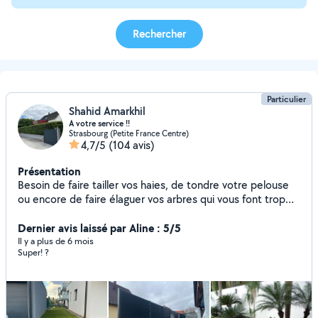
Rechercher
Particulier
Shahid Amarkhil
A votre service !!
Strasbourg (Petite France Centre)
4,7/5
(104 avis)
Présentation
Besoin de faire tailler vos haies, de tondre votre pelouse
ou encore de faire élaguer vos arbres qui vous font trop
d'ombre, vous pouvez compter sur moi. Jardiner depuis
plus de 8 ans, je serai ravie de pouvoir mettre mon savoir
Dernier avis laissé par Aline : 5/5
faire au service de votre jardin. N'hésitez plus, je suis
Il y a plus de 6 mois
Super! ?
disponible rapidement pour répondre à tous vos besoins.