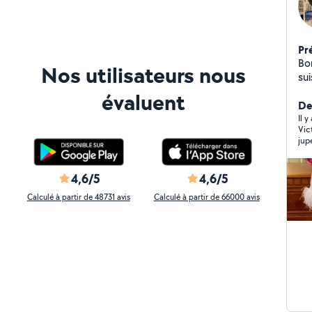
Pr
Bo
Nos utilisateurs nous
su
mo
évaluent
se
Der
ser
Il y
Vic
jup
com
réa
rap
4,6/5
4,6/5
rec
Calculé à partir de 48731 avis
Calculé à partir de 66000 avis