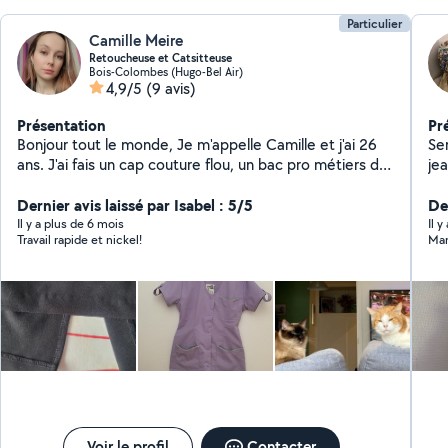
Particulier
Camille Meire
Retoucheuse et Catsitteuse
Bois-Colombes (Hugo-Bel Air)
4,9/5
(9 avis)
Présentation
Pr
Bonjour tout le monde, Je m'appelle Camille et j'ai 26
Se
ans. J'ai fais un cap couture flou, un bac pro métiers de
jeans
la mode et du vêtement et un BTS métiers de la mode
fe
et du vêtement. J'ai une chatte qui s'appelle câline et 2
Dernier avis laissé par Isabel : 5/5
dos 3. Modification de la . Cré
De
chats qui s'appellent Rio et Negan
/r
Il y a plus de 6 mois
Il 
Travail rapide et nickel!
Man
N'
qu
Voir le profil
Contacter