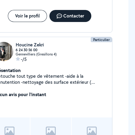
Voir le profil
Contacter
Particulier
Houcine Zekri
6 24 30 56 00
Gennevilliers (Gresillons 4)
-/5
ésentation
touche tout type de vêtement -aide à la
nutention -nettoyage des surface extérieur (
bilité intérieur ) -déplacement objet
uble,électroménager ou déménagement) -Service
cun avis pour l'instant
onne Et bien d'autres Polyvalent et
todidacte