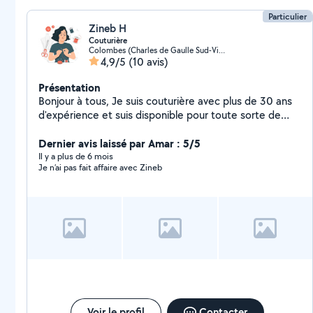
Particulier
Zineb H
Couturière
Colombes (Charles de Gaulle Sud-Victor Basch)
4,9/5
(10 avis)
Présentation
Bonjour à tous, Je suis couturière avec plus de 30 ans
d'expérience et suis disponible pour toute sorte de
retouches. Cela rapidement et à bas prix. Alors
n'hésitez pas à me contacter !
Dernier avis laissé par Amar : 5/5
Il y a plus de 6 mois
Je n’ai pas fait affaire avec Zineb
Voir le profil
Contacter