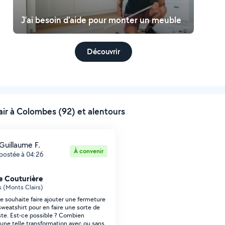
J'ai besoin d'aide pour monter un meuble
Découvrir
ir à Colombes (92) et alentours
Guillaume F.
À convenir
postée à 04:26
e Couturière
 (Monts Clairs)
Je souhaite faire ajouter une fermeture
sweatshirt pour en faire une sorte de
ste. Est-ce possible ? Combien
 une telle transformation avec ou sans