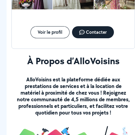
en valeur. - Tailleurs sur Mesure : Un style élégant et
professionnel, parfaitement adapté à votre silhouette.
Réparation et Rénovation : Ne jetez pas vos vêtements
abîmés ! Je propose également des services de
réparation pour redonner vie à vos pièces préférées.
Voir le profil
Contacter
À Propos d’AlloVoisins
AlloVoisins est la plateforme dédiée aux
prestations de services et à la location de
matériel à proximité de chez vous ! Rejoignez
notre communauté de 4,5 millions de membres,
professionnels et particuliers, et facilitez votre
quotidien pour tous vos projets !