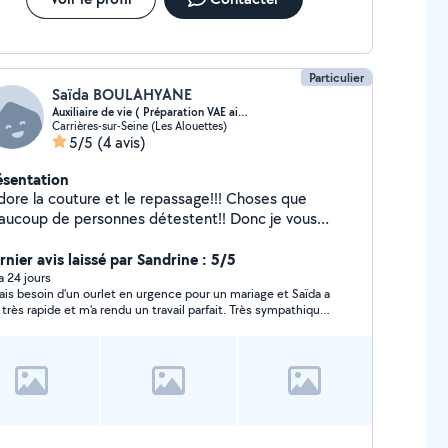
Particulier
Saïda BOULAHYANE
Auxiliaire de vie ( Préparation VAE aide soignan..
Carrières-sur-Seine (Les Alouettes)
5/5
(4 avis)
ésentation
adore la couture et le repassage!!! Choses que
aucoup de personnes détestent!! Donc je vous
opose mes services au cas où!!
rnier avis laissé par Sandrine : 5/5
 a 24 jours
vais besoin d'un ourlet en urgence pour un mariage et Saïda a
 très rapide et m'a rendu un travail parfait. Très sympathique,
ne communication. Un grand merci, je n'hésiterai pas à
aire appel à vous.