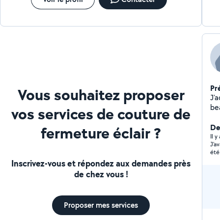
Pr
Vous souhaitez proposer
J'
be
vos services de couture de
pr
De
fermeture éclair ?
Il y
J'a
été
bon
Inscrivez-vous et répondez aux demandes près
ref
de chez vous !
Proposer mes services