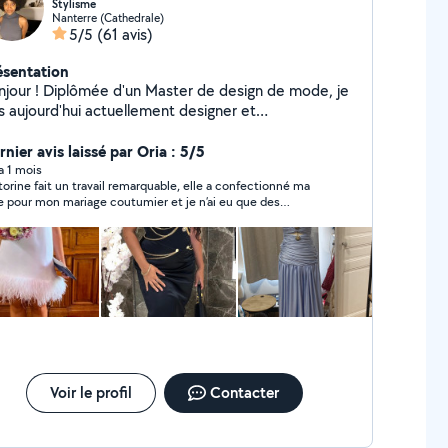
Stylisme
Nanterre (Cathedrale)
5/5
(61 avis)
ésentation
njour ! Diplômée d'un Master de design de mode, je
is aujourd'hui actuellement designer et
déliste/couturière. Durant mes temps libre je me
rt de mes compétences afin de pouvoir vous rendre
nier avis laissé par Oria : 5/5
vice !
 a 1 mois
torine fait un travail remarquable, elle a confectionné ma
e pour mon mariage coutumier et je n’ai eu que des
pliments, ma demande a été parfaitement respecté et
lisé très rapidement (moins d’une semaine). En plus d’être
ide elle est très sympathique et arrangeante, je
ommande fortement.
Voir le profil
Contacter