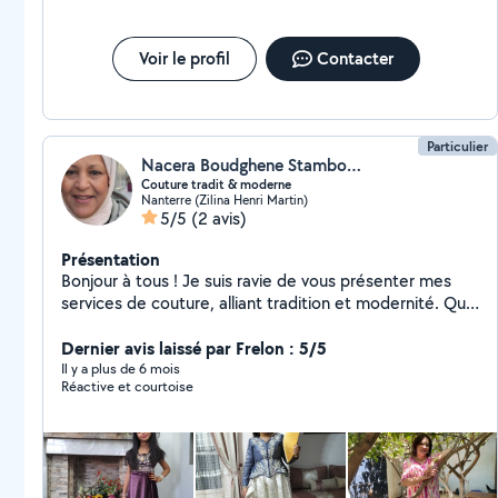
Voir le profil
Contacter
Particulier
Nacera Boudghene Stambouli
Couture tradit & moderne
Nanterre (Zilina Henri Martin)
5/5
(2 avis)
Présentation
Bonjour à tous ! Je suis ravie de vous présenter mes
services de couture, alliant tradition et modernité. Que
vous cherchiez une pièce unique ou des réparations, je
suis là pour vous aider ! Mes Spécialités : - Couture
Dernier avis laissé par Frelon : 5/5
Traditionnelle Maghrébine : Des pièces authentiques
Il y a plus de 6 mois
Réactive et courtoise
qui célèbrent notre héritage culturel. - Couture du
Monde : Des créations inspirées des styles
internationaux, adaptées à votre goût. - Robe Blanche
& Robe de Soirée : Pour vos occasions spéciales, je
confectionne des robes sur mesure qui vous mettront