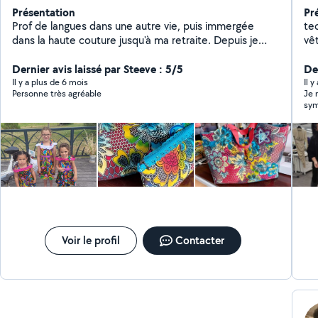
Présentation
Pr
Prof de langues dans une autre vie, puis immergée
te
dans la haute couture jusqu'à ma retraite. Depuis je
vê
donne des cours de couture, de Tricot, fais de l'aide
ma
aux devoirs, du théâtre et du bénévolat....
Dernier avis laissé par Steeve : 5/5
se
De
pr
Il y a plus de 6 mois
Il y
Personne très agréable
Je 
sym
Voir le profil
Contacter