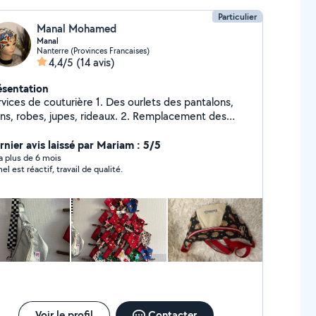
Particulier
Manal Mohamed
Manal
Nanterre (Provinces Francaises)
4,4/5
(14 avis)
ésentation
rvices de couturière 1. Des ourlets des pantalons,
, robes, jupes, rideaux. 2. Remplacement des
rmetures éclair des pantalons, jupes, robes, sacs à
ation/ retouche
rnier avis laissé par Mariam : 5/5
accourcissement de rideaux Je fait tout accessoire
y a plus de 6 mois
el est réactif, travail de qualité.
hésitez pas à me contacter si vous avez des
estions.
Voir le profil
Contacter