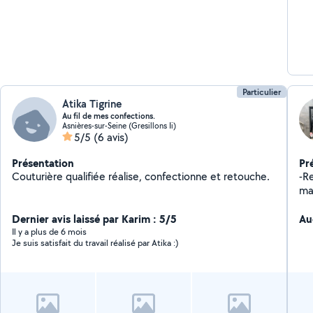
Particulier
Atika Tigrine
Au fil de mes confections.
Asnières-sur-Seine (Gresillons Ii)
5/5
(6 avis)
Présentation
Pr
Couturière qualifiée réalise, confectionne et retouche.
-Re
ma
possi
Dernier avis laissé par Karim : 5/5
(me
Au
à la pers
Il y a plus de 6 mois
Je suis satisfait du travail réalisé par Atika :)
au