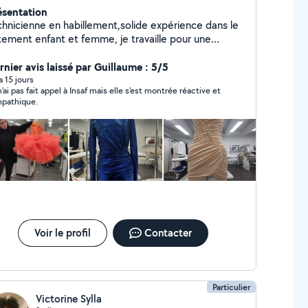
ésentation
chnicienne en habillement,solide expérience dans le
tement enfant et femme, je travaille pour une
ison de couture de luxe parisienne. Je propose des
rvices de retouche et couture de tout type de
rnier avis laissé par Guillaume : 5/5
oduit:changement de zip,rideaux,ourlet Djean etc.
 a 15 jours
n'ai pas fait appel à Insaf mais elle s'est montrée réactive et
pathique.
Voir le profil
Contacter
Particulier
Victorine Sylla