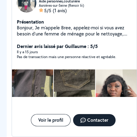
Aide personnes,couturière
Asnières-sur-Seine (Renoir Iii)
5/5
(1 avis)
Présentation
Bonjour, Je m'appele Bree, appelez-moi si vous avez
besoin d'une femme de ménage pour le nettoyage,
repassage, la couture et le baby sitter..Je suis patient,
attentionné et disponible. Je parle anglais aussi.
Dernier avis laissé par Guillaume : 5/5
Il y a 15 jours
Pas de transaction mais une personne réactive et agréable.
Voir le profil
Contacter