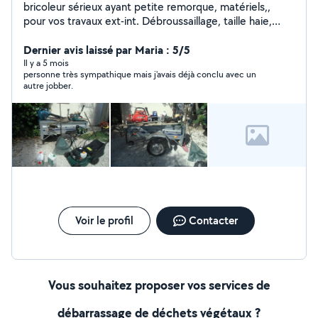
bricoleur sérieux ayant petite remorque, matériels,,
pour vos travaux ext-int. Débroussaillage, taille haie,
petit élagage, entretien piscine, tonte pelouse
enlèvement déchets verts etc... pose étagères, kit
Dernier avis laissé par Maria : 5/5
toilette, fuite eau, kit sécurité chauffe eau etc.......
Il y a 5 mois
personne très sympathique mais j'avais déjà conclu avec un
autre jobber.
Voir le profil
Contacter
Vous souhaitez proposer vos services de
débarrassage de déchets végétaux ?