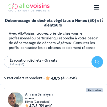
Débarrassage de déchets végétaux à Nîmes (30) et
alentours
Avec AlloVoisins, trouvez près de chez vous le
professionnel ou particulier qui répondra à votre besoin
de débarrassage de déchets végétaux. Consultez les
profils, contactez-les et obtenez rapidement réponse.
Évacuation déchets - Gravats
Reche
à Nîmes (30)
5 Particuliers répondent
-
4,8/5
(458 avis)
Particulier
Amram Sahakyan
Amram
Nîmes (Capouchiné)
4,7/5
(59 avis)