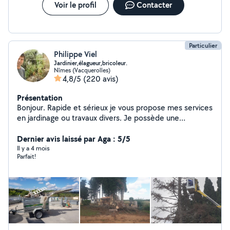
Voir le profil
Contacter
Particulier
Philippe Viel
Jardinier,élagueur,bricoleur.
Nîmes (Vacquerolles)
4,8/5
(220 avis)
Présentation
Bonjour. Rapide et sérieux je vous propose mes services
en jardinage ou travaux divers. Je possède une
remorque pour emporter vos débarras ou déchets
verts. N'hésitez pas à me contacter.
Dernier avis laissé par Aga : 5/5
Il y a 4 mois
Parfait!