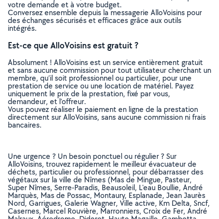
votre demande et à votre budget.
Conversez ensemble depuis la messagerie AlloVoisins pour
des échanges sécurisés et efficaces grâce aux outils
intégrés.
Est-ce que AlloVoisins est gratuit ?
Absolument ! AlloVoisins est un service entièrement gratuit
et sans aucune commission pour tout utilisateur cherchant un
membre, qu’il soit professionnel ou particulier, pour une
prestation de service ou une location de matériel. Payez
uniquement le prix de la prestation, fixé par vous,
demandeur, et l’offreur.
Vous pouvez réaliser le paiement en ligne de la prestation
directement sur AlloVoisins, sans aucune commission ni frais
bancaires.
Une urgence ? Un besoin ponctuel ou régulier ? Sur
AlloVoisins, trouvez rapidement le meilleur évacuateur de
déchets, particulier ou professionnel, pour débarrasser des
végétaux sur la ville de Nîmes (Mas de Mingue, Pasteur,
Super Nîmes, Serre-Paradis, Beausoleil, L'eau Boullie, André
Marquès, Mas de Possac, Montaury, Esplanade, Jean Jaurès
Nord, Garrigues, Galerie Wagner, Ville active, Km Delta, Sncf,
Casernes, Marcel Rouvière, Marronniers, Croix de Fer, André
Malraux, Aérodrome, Diderot, Haute Magaille, Gambetta,