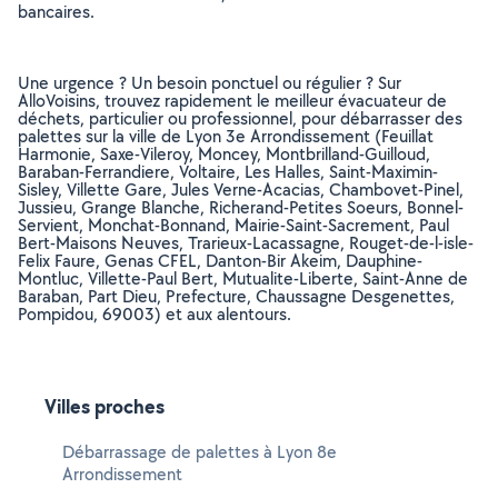
bancaires.
Une urgence ? Un besoin ponctuel ou régulier ? Sur
AlloVoisins, trouvez rapidement le meilleur évacuateur de
déchets, particulier ou professionnel, pour débarrasser des
palettes sur la ville de Lyon 3e Arrondissement (Feuillat
Harmonie, Saxe-Vileroy, Moncey, Montbrilland-Guilloud,
Baraban-Ferrandiere, Voltaire, Les Halles, Saint-Maximin-
Sisley, Villette Gare, Jules Verne-Acacias, Chambovet-Pinel,
Jussieu, Grange Blanche, Richerand-Petites Soeurs, Bonnel-
Servient, Monchat-Bonnand, Mairie-Saint-Sacrement, Paul
Bert-Maisons Neuves, Trarieux-Lacassagne, Rouget-de-l-isle-
Felix Faure, Genas CFEL, Danton-Bir Akeim, Dauphine-
Montluc, Villette-Paul Bert, Mutualite-Liberte, Saint-Anne de
Baraban, Part Dieu, Prefecture, Chaussagne Desgenettes,
Pompidou, 69003) et aux alentours.
Villes proches
Débarrassage de palettes à Lyon 8e
Arrondissement