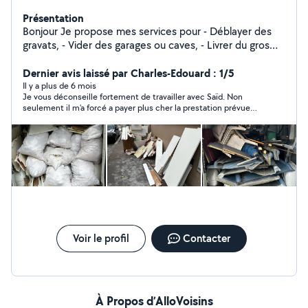
Présentation
Bonjour Je propose mes services pour - Déblayer des
gravats, - Vider des garages ou caves, - Livrer du gros
électroménager, et bien plus encore ! Je suis flexible,
sérieux et dynamique, toujours prêt à donner un coup
Dernier avis laissé par Charles-Edouard : 1/5
de main selon vos besoins. N'hésitez pas à me
Il y a plus de 6 mois
Je vous déconseille fortement de travailler avec Saïd. Non
contacter pour un service rapide et à prix attractif
seulement il m'a forcé a payer plus cher la prestation prévue
qui consistait à débarrasser des gravats dans un appartement
(X1,5 fois le prix du devis) mais en plus de ça, il a tout laissé
dans la cour intérieure de l'immeuble ce qui a nécessité que je
fasse appel a une autre entreprise pour finir de débarrasser.
J'évoque également un outil électroportatif qui a été pris par
son équipe. Malhonnête, menteur et voleur, je vous conseille
de passer votre chemin.
Voir le profil
Contacter
À Propos d’AlloVoisins