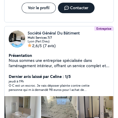
Voir le profil
Contacter
Entreprise
Société Général Du Bâtiment
Multi Services 7/7
Lyon (Part Dieu)
2,6/5
(7 avis)
Présentation
Nous sommes une entreprise spécialisée dans
l'aménagement intérieur, offrant un service complet et
personnalisé pour transformer vos espaces de vie.
Notre équipe experte intervient dans tous les corps de
Dernier avis laissé par Celine : 1/5
métier : carrelage, peinture, plomberie, électricité et
jeudi à 19h
O C est un escroc. Je vais déposer plainte contre cette
menuiserie. Nous mettons notre savoir-faire et notre
personne qui m à demandé 98 euros pour l achat de
créativité au service de vos projets, pour un résultat à la
fournitures. Je n ai jamais été remboursé
fois esthétique, fonctionnel et durable. Que ce soit pour
une rénovation, une construction ou une mise à jour de
votre intérieur, nous vous accompagnons de A à Z avec
professionnalisme et rigueur.