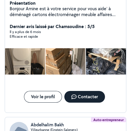
Présentation
Bonjour Amine est à votre service pour vous aide' à
déménagé cartons électroménager meuble affaires
personnel ou colis quelques soit escalier ou ascenseur
Montage et démontage Protection des affaires Travail
Dernier avis laissé par Chamsoudine : 5/5
en toute sécurité et plein de confiance pour vous
Il y a plus de 6 mois
Efficace et rapide
satisfaire Débarrasser encombrants . Évacuation
déchets gravats Livraison manutention et transport de
colis 7 jours / 7 Disponible à tout moment Merci Amine
Voir le profil
Contacter
Auto-entrepreneur
Abdelhalim Bakh
Villeurbanne (Einstein-Salengro)