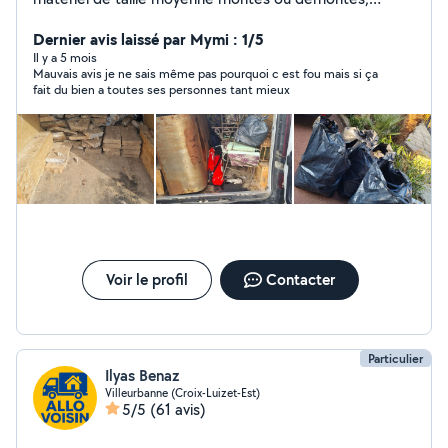
désencombrement, évacuation de déchets... A votre
service, contactez moi :)
Dernier avis laissé par Mymi : 1/5
Il y a 5 mois
Mauvais avis je ne sais même pas pourquoi c est fou mais si ça
fait du bien a toutes ses personnes tant mieux
Voir le profil
Contacter
Particulier
Ilyas Benaz
Villeurbanne (Croix-Luizet-Est)
5/5
(61 avis)