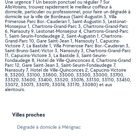
Une urgence ? Un besoin ponctuel ou régulier ? Sur
AlloVoisins, trouvez rapidement le meilleur coiffeur à
domicile, particulier ou professionnel, pour faire un dégradé à
domicile sur la ville de Bordeaux (Saint-Augustin 3, Villa
Primerose Parc Bor.-Cauderan 1, Saint-Augustin 5, Lestonat-
Monsejour 1, Chartrons-Grand-Parc 3, Chartrons-Grand-Parc
6, Nansouty 9, Lestonat-Monsejour 4, Chartrons-Grand-Parc
1, Saint-Seurin-Fondaudege 2, Saint-Augustin 1, Chartrons-
Grand-Parc 10, Gare Saint-Jean 1, Nansouty 1, Capucins-
Victoire 7, La Bastide 1, Villa Primerose Parc Bor.-Cauderan 3,
Saint-Bruno-Saint-Victor 3, Nansouty 3, Chartrons-Grand-Parc
11, Capucins-Victoire 3, La Bastide 5, Saint-Seurin-
Fondaudege 8, Hotel de Ville-Quinconces 4, Chartrons-Grand
Parc 12, Gare Saint-Jean 3, Saint-Seurin-Fondaudege 7,
Nansouty 7, Hotel de Ville-Quinconces 2, Capucins-Victoire
8, 33200, 33100, 33800, 33000, 33300, 33000, 33700,
33320, 33600, 33400, 33520, 33076, 33130, 33110, 33450,
33072, 33073, 33070, 33074, 33170, 33080) et aux
alentours.
Villes proches
Dégradé à domicile à Mérignac