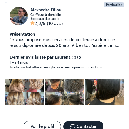
Particulier
Alexandra Fillou
Coiffeuse à domicile
Bordeaux (Le Lac 1)
4,2/5
(10 avis)
Présentation
Je vous propose mes services de coiffeuse à domicile,
je suis diplômée depuis 20 ans. À bientôt j'espère Je n'ai
pas d'abonnement donc je peux répondre qu'à 4
demandes. Merci
Dernier avis laissé par Laurent : 5/5
Il y a 4 mois
Je n'ai pas fait affaire mais j'ai reçu une réponse immédiate.
Voir le profil
Contacter