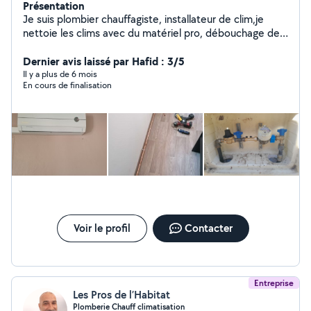
Présentation
Je suis plombier chauffagiste, installateur de clim,je
nettoie les clims avec du matériel pro, débouchage des
WC des éviers et des lavabos, je suis travailleur,
ponctuel, sérieux et motiver me contacter si vous avez
Dernier avis laissé par Hafid : 3/5
besoin Cordialement
Il y a plus de 6 mois
En cours de finalisation
Voir le profil
Contacter
Entreprise
Les Pros de l’Habitat
Plomberie Chauff climatisation