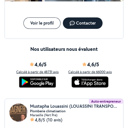
de mes clients. Sérieux, ponctuel et soigneux, je
m'engage à fournir un travail de qualité, que ce soit pour
un petit dépannage ou un chantier complet. Mon
objectif est de proposer des solutions fiables, durables
Voir le profil
Contacter
et adaptées à chaque projet.
Nos utilisateurs nous évaluent
4,6/5
4,6/5
Calculé à partir de 48731 avis
Calculé à partir de 66000 avis
Auto-entrepreneur
Mustapha Louassini (LOUASSINI TRANSPORT)
Plomberie climatisation
Marseille (Vert Pre)
4,8/5
(10 avis)