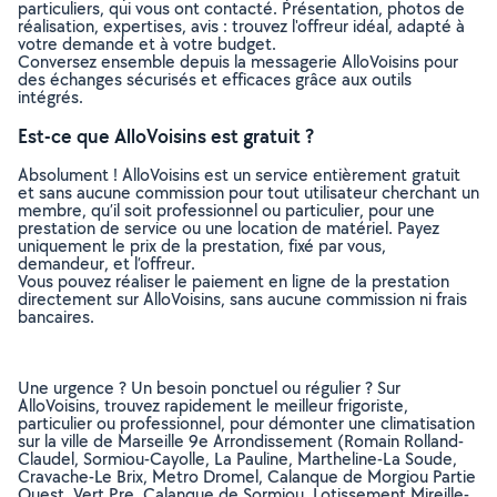
particuliers, qui vous ont contacté. Présentation, photos de
réalisation, expertises, avis : trouvez l'offreur idéal, adapté à
votre demande et à votre budget.
Conversez ensemble depuis la messagerie AlloVoisins pour
des échanges sécurisés et efficaces grâce aux outils
intégrés.
Est-ce que AlloVoisins est gratuit ?
Absolument ! AlloVoisins est un service entièrement gratuit
et sans aucune commission pour tout utilisateur cherchant un
membre, qu’il soit professionnel ou particulier, pour une
prestation de service ou une location de matériel. Payez
uniquement le prix de la prestation, fixé par vous,
demandeur, et l’offreur.
Vous pouvez réaliser le paiement en ligne de la prestation
directement sur AlloVoisins, sans aucune commission ni frais
bancaires.
Une urgence ? Un besoin ponctuel ou régulier ? Sur
AlloVoisins, trouvez rapidement le meilleur frigoriste,
particulier ou professionnel, pour démonter une climatisation
sur la ville de Marseille 9e Arrondissement (Romain Rolland-
Claudel, Sormiou-Cayolle, La Pauline, Martheline-La Soude,
Cravache-Le Brix, Metro Dromel, Calanque de Morgiou Partie
Ouest, Vert Pre, Calanque de Sormiou, Lotissement Mireille-