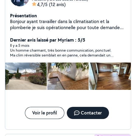
4,7/5
(12 avis)
Présentation
Bonjour ayant travailler dans la climatisation et la
plomberie je suis opérationnelle pour toute demande
de devis mais cela fait plusieurs années que je suis dans
la pose de parquet et terrasse en bois , formé par mon
Dernier avis laissé par Myriam : 5/5
oncle qui était un ancien parqueteur je suis à la
Il y a 5 mois
Un homme charmant, très bonne communication, ponctuel.
recherche de nouveaux chantier . N'hésitez pas a me
Ma clim réversible semblait en en panne, cela demandait un
contacter pour toute demande de devis Cordialement
nettoyage des 2 unités (int/ext) et fait avec sérieux. Elle
LC ENTREPRISE
fonctionne parfaitement. Je le recommande sans hésiter.
Merci Lucas
Voir le profil
Contacter