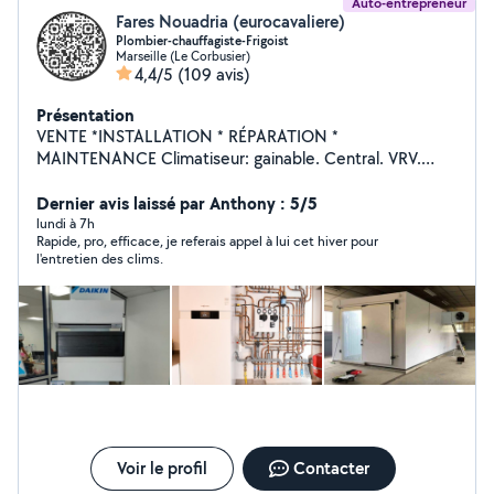
Auto-entrepreneur
Fares Nouadria (eurocavaliere)
Plombier-chauffagiste-Frigoist
Marseille (Le Corbusier)
4,4/5
(109 avis)
Présentation
VENTE *INSTALLATION * RÉPARATION *
MAINTENANCE Climatiseur: gainable. Central. VRV.
Roof. CTA .Split.... Chambres froide positif négatif
Appareils de refroidissement et congélation plomberie
Dernier avis laissé par Anthony : 5/5
chaudière Chauffage Four électrique Peintre/plaquiste
lundi à 7h
Rapide, pro, efficace, je referais appel à lui cet hiver pour
multiservices » étanchéité installation nouvelle cuisine
l'entretien des clims.
Voir le profil
Contacter