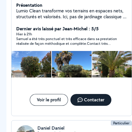
Présentation
Lumio Clean transforme vos terrains en espaces nets,
structurés et valorisés. Ici, pas de jardinage classique :
chaque intervention est pensée pour créer un résultat
visuel clair, propre et durable. Terrains envahis,
Dernier avis laissé par Jean-Michel : 5/5
extérieurs négligés, zones laissées à l'abandon nous
Hier à 21h
Samuel a été très ponctuel et très efficace dans sa prestation
reprenons le contrôle pour redonner forme et lisibilité à
réalisée de façon méthodique et complète.Contact très
votre espace. Objectif : transformer votre extérieur en
sympathique qui plus est. Je ne peux que recommander
un véritable espace de vie. Envoyez-nous votre terrain,
chaudement.Cordialement.
on vous montre ce qu'il peut devenir. Instagram :
@lumio.clean
Voir le profil
Contacter
Particulier
Daniel Daniel