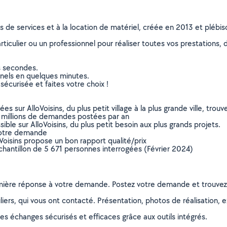
ns de services et à la location de matériel, créée en 2013 et plébi
culier ou un professionnel pour réaliser toutes vos prestations, d
s secondes.
nnels en quelques minutes.
sécurisée et faites votre choix !
sur AlloVoisins, du plus petit village à la plus grande ville, tro
 millions de demandes postées par an
ible sur AlloVoisins, du plus petit besoin aux plus grands projets.
votre demande
oVoisins propose un bon rapport qualité/prix
chantillon de 5 671 personnes interrogées (Février 2024)
remière réponse à votre demande. Postez votre demande et trouve
ers, qui vous ont contacté. Présentation, photos de réalisation, exp
s échanges sécurisés et efficaces grâce aux outils intégrés.