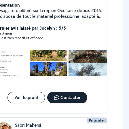
ésentation
ysagiste diplômé sur la région Occitanie depuis 2015.
 dispose de tout le matériel professionnel adapté à
création et l'entretien de votre espace extérieur,
 ou végétal. Réactif et à l'écoute de vos
rnier avis laissé par Jocelyn : 5/5
andes, je vous garantis un travail soigné et
 a 3 mois
l est très réactif et efficace.
enfaiteur pour vos aménagements. (Devis détaillé,
ans d'irrigation, et modélisation d'aménagement 3D
gratuits sous 48h) À bientôt !
Voir le profil
Contacter
Particulier
Sabri Mahersi