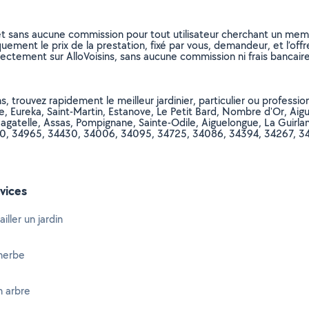
et sans aucune commission pour tout utilisateur cherchant un membre
uement le prix de la prestation, fixé par vous, demandeur, et l’offr
rectement sur AlloVoisins, sans aucune commission ni frais bancaire
, trouvez rapidement le meilleur jardinier, particulier ou profession
nde, Eureka, Saint-Martin, Estanove, Le Petit Bard, Nombre d'Or, 
Bagatelle, Assas, Pompignane, Sainte-Odile, Aiguelongue, La Guirl
0, 34965, 34430, 34006, 34095, 34725, 34086, 34394, 34267, 341
vices
ller un jardin
herbe
n arbre