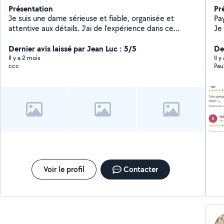
Présentation
Pr
Je suis une dame sérieuse et fiable, organisée et
Pa
attentive aux détails. J'ai de l'expérience dans ce
Je
métier, en nettoyant des maisons et des studios avec
la 
soin et précision. Mon engagement est de veiller à ce
Dernier avis laissé par Jean Luc : 5/5
minéral
De
que chaque espace soit propre, rangé et hygiénique.
dem
Il y a 2 mois
Il y
ccc
Pau
N'hésitez pas à m'écrire pour toute opportunité je serai
bi
prête à contribuer avec énergie et professionnalisme.
pl
Voir le profil
Contacter