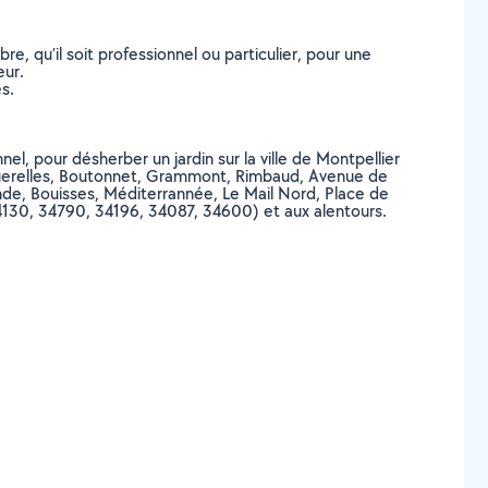
, qu’il soit professionnel ou particulier, pour une
eur.
s.
nel, pour désherber un jardin sur la ville de Montpellier
Aiguerelles, Boutonnet, Grammont, Rimbaud, Avenue de
ande, Bouisses, Méditerrannée, Le Mail Nord, Place de
30, 34790, 34196, 34087, 34600) et aux alentours.