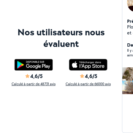
Pr
Plo
Nos utilisateurs nous
et
Po
évaluent
mul
Der
sérieux
Il y
aim
en
cr
4,6/5
4,6/5
Calculé à partir de 48731 avis
Calculé à partir de 66000 avis