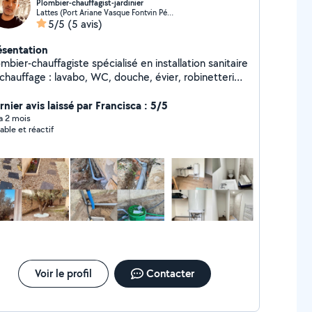
Plombier-chauffagist-jardinier
Lattes (Port Ariane Vasque Fontvin Périphérie)
5/5
(5 avis)
ésentation
mbier-chauffagiste spécialisé en installation sanitaire
 chauffage : lavabo, WC, douche, évier, robinetterie.
se de radiateurs et chaudières. Réseaux en PER,
ticouche, cuivre et PVC. Soudure cuivre. Travail
nier avis laissé par Francisca : 5/5
 et soigné. Jardinage : tonte de pelouse,
 a 2 mois
able et réactif
tretien, plantation de plantes, désherbage et
éation de décorations extérieures (bordures, galets).
Voir le profil
Contacter