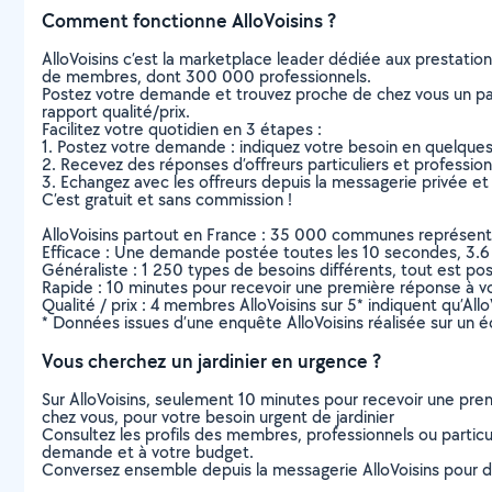
Comment fonctionne AlloVoisins ?
AlloVoisins c’est la marketplace leader dédiée aux prestatio
de membres, dont 300 000 professionnels.
Postez votre demande et trouvez proche de chez vous un parti
rapport qualité/prix.
Facilitez votre quotidien en 3 étapes :
1. Postez votre demande : indiquez votre besoin en quelque
2. Recevez des réponses d’offreurs particuliers et professio
3. Echangez avec les offreurs depuis la messagerie privée et 
C’est gratuit et sans commission !
AlloVoisins partout en France : 35 000 communes représentées 
Efficace : Une demande postée toutes les 10 secondes, 3.6
Généraliste : 1 250 types de besoins différents, tout est poss
Rapide : 10 minutes pour recevoir une première réponse à 
Qualité / prix : 4 membres AlloVoisins sur 5* indiquent qu’All
* Données issues d’une enquête AlloVoisins réalisée sur un é
Vous cherchez un jardinier en urgence ?
Sur AlloVoisins, seulement 10 minutes pour recevoir une p
chez vous, pour votre besoin urgent de jardinier
Consultez les profils des membres, professionnels ou particuli
demande et à votre budget.
Conversez ensemble depuis la messagerie AlloVoisins pour de