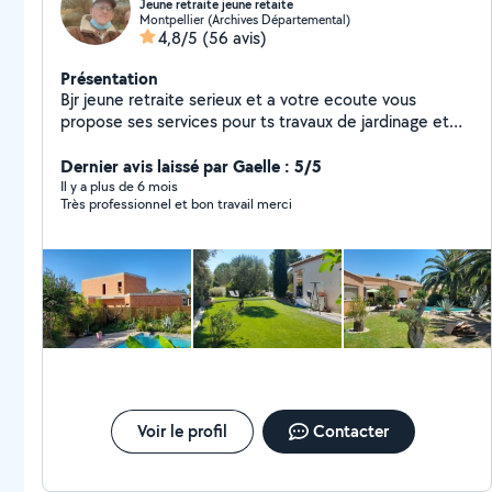
Jeune retraite jeune retaite
Montpellier (Archives Départemental)
4,8/5
(56 avis)
Présentation
Bjr jeune retraite serieux et a votre ecoute vous
propose ses services pour ts travaux de jardinage et
petits bricolage 13 annees d experiences en lycee
agricole
Dernier avis laissé par Gaelle : 5/5
Il y a plus de 6 mois
Très professionnel et bon travail merci
Voir le profil
Contacter