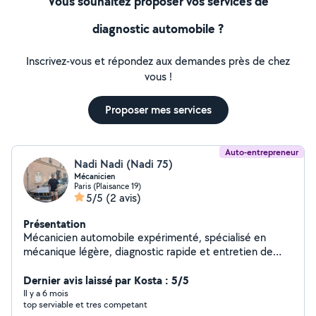
Vous souhaitez proposer vos services de
diagnostic automobile ?
Inscrivez-vous et répondez aux demandes près de chez
vous !
Proposer mes services
Auto-entrepreneur
Nadi Nadi (Nadi 75)
Mécanicien
Paris (Plaisance 19)
5/5
(2 avis)
Présentation
Mécanicien automobile expérimenté, spécialisé en
mécanique légère, diagnostic rapide et entretien de
véhicules toutes marques. Auto-entrepreneur sérieux
en Île-de-France, offrant un service fiable, transparent
Dernier avis laissé par Kosta : 5/5
et adapté aux besoins de chaque client. Compétences
Il y a 6 mois
top serviable et tres competant
en scooters électriques et maintenance technique.