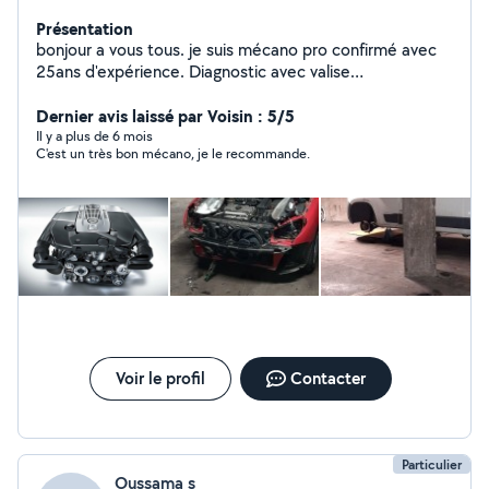
Présentation
bonjour a vous tous. je suis mécano pro confirmé avec
25ans d'expérience. Diagnostic avec valise
professionnelle, réparation et maintenance tout type de
voiture.TIKTOK ( lemecanoducoin )
Dernier avis laissé par Voisin : 5/5
Il y a plus de 6 mois
C'est un très bon mécano, je le recommande.
Voir le profil
Contacter
Particulier
Oussama s