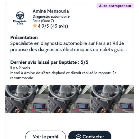
Auto-entrepreneur
Amine Mansouria
Diagnostic automobile
Paris (Gare 7)
4,9/5
(43 avis)
Présentation
Spécialiste en diagnostic automobile sur Paris et 94 Je
propose des diagnostics électroniques complets grâce
à une valise professionnelle multimarque. Lecture et
effacement des défauts, vérification de tous les
Dernier avis laissé par Baptiste : 5/5
systèmes (moteur, ABS, airbag, etc.), avec rapport PDF
Il y a 2 mois
Merci à Amine de s’être déplacé et d’avoir réalisé le rapport. Je
clair et détaillé remis à chaque client. Services
recommande
disponibles : diagnostic rapide, check-up avant achat,
contrôle complet. Intervention à domicile ou sur rendez-
vous, 7j/7. Sérieux, réactif et économique une
alternative fiable aux garages traditionnels. Numéro :
zéro sept 88 82 99 41
Voir le profil
Contacter