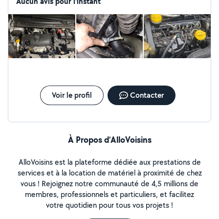
engagements. Je m'adapte facilement aux besoins des
Aucun avis pour l'instant
clients. La communication claire fait partie de mes
priorités. Je reste calme et efficace même dans les
situations urgentes. J'aime offrir un service professionnel
et agréable. Chaque demande est traitée avec
attention et rigueur. Je suis motivé, autonome et
orienté solutions. Mon objectif est de garantir une
expérience simple et satisfaisante.
Voir le profil
Contacter
À Propos d’AlloVoisins
AlloVoisins est la plateforme dédiée aux prestations de
services et à la location de matériel à proximité de chez
vous ! Rejoignez notre communauté de 4,5 millions de
membres, professionnels et particuliers, et facilitez
votre quotidien pour tous vos projets !