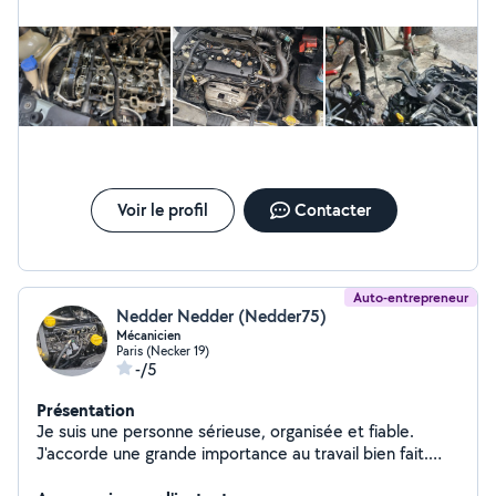
Intervention sur place ou à domicile selon disponibilité.
Disponible pour rendez-vous rapides et devis clairs
Voir le profil
Contacter
Auto-entrepreneur
Nedder Nedder (Nedder75)
Mécanicien
Paris (Necker 19)
-/5
Présentation
Je suis une personne sérieuse, organisée et fiable.
J'accorde une grande importance au travail bien fait.
Toujours ponctuel, je respecte les délais et les