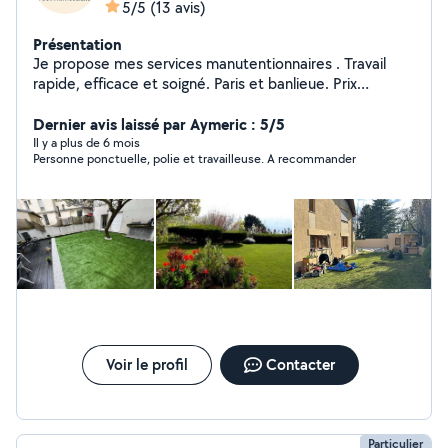
5/5
(13 avis)
Présentation
Je propose mes services manutentionnaires . Travail
rapide, efficace et soigné. Paris et banlieue. Prix
raisonnable, à partir de 40 selon la distance et le
volume. N'hésitez pas à m'envoyer un message avec les
Dernier avis laissé par Aymeric : 5/5
détails pour un devis rapide !
Il y a plus de 6 mois
Personne ponctuelle, polie et travailleuse. A recommander
Voir le profil
Contacter
Particulier