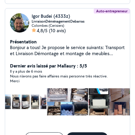
nous adaptons à vos besoins et intervenons
rapidement.
Auto-entrepreneur
Igor Budei (4333z)
LivraisonDéménagementDebarras
Colombes (Cerisiers)
4,8/5
(10 avis)
Présentation
Bonjour a tous! Je propose le service suivants: Transport
et Livraison Démontage et montage de meubles
Debarras - dechets de chantiers, garages, caves,
appartements, bureaux Facture disponible sur demande
Dernier avis laissé par Mallaury : 5/5
Rapide,sérieux, prix abordables. Merci
Il y a plus de 6 mois
Nous n’avons pas faire affaires mais personne très réactive.
Merci