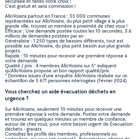
sécurisée et faites votre choix !
C’est gratuit et sans commission !
AlloVoisins partout en France : 35 000 communes
représentées sur AlloVoisins, du plus petit village à la plus
grande ville, trouvez un membre à proximité de chez vous !
Efficace : Une demande postée toutes les 10 secondes, 3.6
millions de demandes postées par an
Généraliste : 1 250 types de besoins différents, tout est
possible sur AlloVoisins, du plus petit besoin aux plus grands
projets.
Rapide : 10 minutes pour recevoir une première réponse à
votre demande
Qualité / prix : 4 membres AlloVoisins sur 5* indiquent
qu’AlloVoisins propose un bon rapport qualité/prix
* Données issues d’une enquête AlloVoisins réalisée sur un
échantillon de 5 671 personnes interrogées (Février 2024)
Vous cherchez un aide évacuation déchets en
urgence ?
Sur AlloVoisins, seulement 10 minutes pour recevoir une
première réponse à votre demande. Postez votre demande
et trouvez en quelques minutes un membre de confiance,
autour de chez vous, pour votre besoin urgent de Évacuation
déchets - gravats
Consultez les profils des membres, professionnels ou
particuliers, qui vous ont contacté. Présentation, photos de