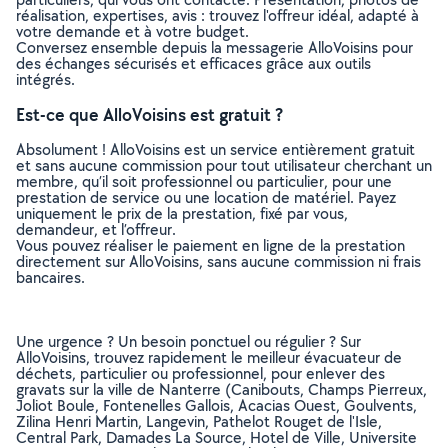
réalisation, expertises, avis : trouvez l'offreur idéal, adapté à
votre demande et à votre budget.
Conversez ensemble depuis la messagerie AlloVoisins pour
des échanges sécurisés et efficaces grâce aux outils
intégrés.
Est-ce que AlloVoisins est gratuit ?
Absolument ! AlloVoisins est un service entièrement gratuit
et sans aucune commission pour tout utilisateur cherchant un
membre, qu’il soit professionnel ou particulier, pour une
prestation de service ou une location de matériel. Payez
uniquement le prix de la prestation, fixé par vous,
demandeur, et l’offreur.
Vous pouvez réaliser le paiement en ligne de la prestation
directement sur AlloVoisins, sans aucune commission ni frais
bancaires.
Une urgence ? Un besoin ponctuel ou régulier ? Sur
AlloVoisins, trouvez rapidement le meilleur évacuateur de
déchets, particulier ou professionnel, pour enlever des
gravats sur la ville de Nanterre (Canibouts, Champs Pierreux,
Joliot Boule, Fontenelles Gallois, Acacias Ouest, Goulvents,
Zilina Henri Martin, Langevin, Pathelot Rouget de l'Isle,
Central Park, Damades La Source, Hotel de Ville, Universite