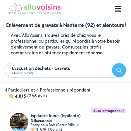
Enlèvement de gravats à Nanterre (92) et alentours
Avec AlloVoisins, trouvez près de chez vous le
professionnel ou particulier qui répondra à votre besoin
d'enlèvement de gravats. Consultez les profils,
contactez-les et obtenez rapidement réponse.
Évacuation déchets - Gravats
Reche
à Nanterre (92)
4 Particuliers et 4 Professionnels répondent
-
4,8/5
(366 avis)
Auto-entrepreneur
Ispilante Ionut (Ispilante)
Débarras tout
Rosny-sous-Bois (Centre Ville 1)
3,6/5
(5 avis)