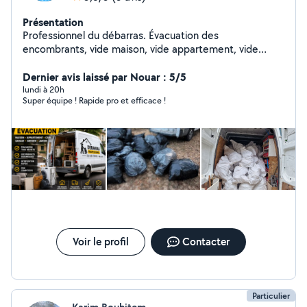
Présentation
Professionnel du débarras. Évacuation des
encombrants, vide maison, vide appartement, vide
cave, vide garage. Intervention rapide, devis gratuit et
travail soigné en Île-de-France.
Dernier avis laissé par Nouar : 5/5
lundi à 20h
Super équipe ! Rapide pro et efficace !
Voir le profil
Contacter
Particulier