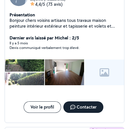
4,4/5
(73 avis)
Présentation
Bonjour chers voisins artisans tous travaux maison
peinture intérieur extérieur et tapisserie et volets et
portail peinture des murs et entretien nettoyage toiture
façade muret terrasse taillé haies taillage et abattage
Dernier avis laissé par Michel : 2/5
d'arbres espaces verts pour tout renseignement
Il y a 5 mois
Devis communiqué verbalement trop élevé.
n'hésitez pas à me contacter. Je vous remercie
Voir le profil
Contacter