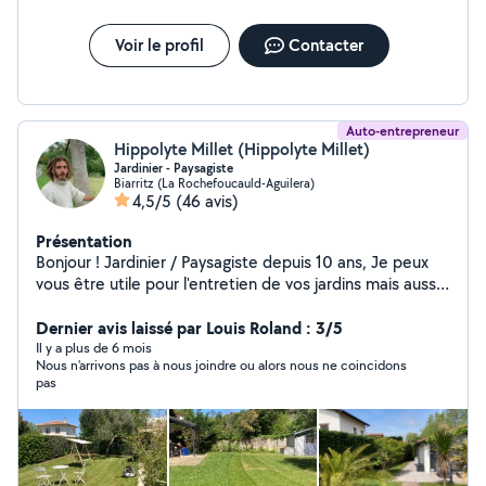
Voir le profil
Contacter
Auto-entrepreneur
Hippolyte Millet (Hippolyte Millet)
Jardinier - Paysagiste
Biarritz (La Rochefoucauld-Aguilera)
4,5/5
(46 avis)
Présentation
Bonjour ! Jardinier / Paysagiste depuis 10 ans, Je peux
vous être utile pour l'entretien de vos jardins mais aussi
si vous avez un projet de création. Je suis équipé d'un
camion benne et de tout les outils nécessaires pour
Dernier avis laissé par Louis Roland : 3/5
travailler efficacement et dans le respect des végétaux
Il y a plus de 6 mois
Nous n'arrivons pas à nous joindre ou alors nous ne coincidons
et des règles de sécurités.
pas