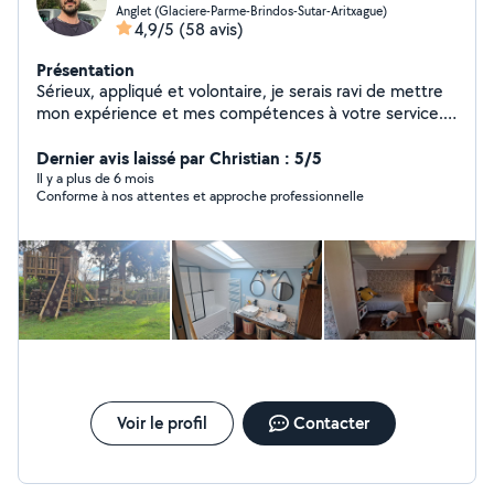
Anglet (Glaciere-Parme-Brindos-Sutar-Aritxague)
4,9/5
(58 avis)
Présentation
Sérieux, appliqué et volontaire, je serais ravi de mettre
mon expérience et mes compétences à votre service.
Vidéo graphiste de formation, je délaisse régulièrement
clavier et souris pour me lancer avec passion et
Dernier avis laissé par Christian : 5/5
application dans divers travaux, autant en intérieur qu'en
Il y a plus de 6 mois
Conforme à nos attentes et approche professionnelle
extérieur. N'hésitez pas à me faire confiance ou a me
contacter pour plus de précisions.
Voir le profil
Contacter