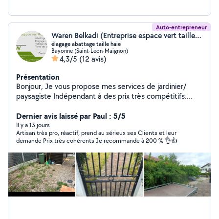
Auto-entrepreneur
Waren Belkadi (Entreprise espace vert taille de haie élagage)
élagage abattage taille haie
Bayonne (Saint-Leon-Maignon)
4,3/5
(12 avis)
Présentation
Bonjour, Je vous propose mes services de jardinier/
paysagiste Indépendant à des prix très compétitifs.
Création,entretien et remise en état des jardins et des
espaces verts même abandonné,(pour la vente au
Dernier avis laissé par Paul : 5/5
après l'achat). Tonte et création de pelouse (semis au
Il y a 13 jours
Artisan très pro, réactif, prend au sérieux ses Clients et leur
en placage). Taillage des haies, élagage et abattage
demande Prix très cohérents Je recommande à 200 % 👌👍
d'arbres, débroussaillage , désherbage.
Enlèvement/Débarrasse végétaux et tout autre
déchets. Divers plantation (fleurs, arbres, arbustes)
possibilité de conception d'un plan . Je suis
expérimenté ,et très exigeant au petit détail . Je suis
également équipé d'absolument tout les outils
professionnels nécessaire . (Motoculteur, tondeuse,
tronçonneuse, débroussailleuse, taille haie, rogneuse de