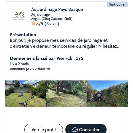
Particulier
As Jardinage Pays Basque
As jardinage
Anglet (Cinq Cantons-Golf)
5/5
(5 avis)
Présentation
Bonjour, je propose mes services de jardinage et
d'entretien extérieur temporaire ou régulier N'hésitez
pas à me contacter service rapide et soigné.
(anglet/bayonne/biarritz/cambo les bains/et aux
Dernier avis laissé par Pierrick : 5/5
alentours)
Il y a 2 mois
personne pro et réactive
Voir le profil
Contacter