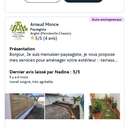
Auto-entrepreneur
Arnaud Monce
Paysagiste
Anglet (Mondeville-Chassin)
5/5
(4 avis)
Présentation
Bonjour, Je suis menuisier-paysagiste, je vous propose
mes services pour aménager votre extérieur : -terrasse
bois et composite -terrasse en dalles de pierres sur lit
de sable -berlinoise -escalier -arrosage automatique -
Dernier avis laissé par Nadine : 5/5
bordures métalliques -pergola -abris -clôture -petite
Il y a 6 mois
travail soigné, très agréable
maçonnerie -cabane -entretien de votre extérieur -
abbatage d'arbre -plantation -soudure -maçonnerie
Autre demande me consulter