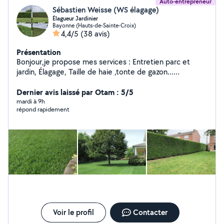
Auto-entrepreneur
Sébastien Weisse (WS élagage)
Élagueur Jardinier
Bayonne (Hauts-de-Sainte-Croix)
4,4/5
(38 avis)
Présentation
Bonjour,je propose mes services : Entretien parc et
jardin, Élagage, Taille de haie ,tonte de gazon...
Évacuation des déchets vert. Devis gratuit .
Dernier avis laissé par Otam : 5/5
mardi à 9h
répond rapidement
Voir le profil
Contacter