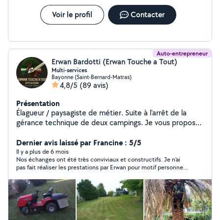
souche ,rouleau à gazon,ect...) Pour tout information
complémentaire N'hésitez à me contacter. Devis et
Voir le profil
Contacter
déplacement gratuit Bonne journée ! N'hésite pas à
nous contacter pour vos futur chantier
Auto-entrepreneur
Erwan Bardotti (Erwan Touche a Tout)
Multi-services
Bayonne (Saint-Bernard-Matras)
4,8/5
(89 avis)
Présentation
Élagueur / paysagiste de métier. Suite à l'arrêt de la
gérance technique de deux campings. Je vous propose
mes multi-services. Dynamique et passionné, j'aime
rendre service dans la limite du raisonnable
Dernier avis laissé par Francine : 5/5
évidemment. N'hésitez pas à me contacter, mon
Il y a plus de 6 mois
Nos échanges ont été très conviviaux et constructifs. Je n'ai
numéro est accessible sur mon profil. Pensez à bien
pas fait réaliser les prestations par Erwan pour motif personnel
vérifier la catégorie de vos demandes, si elle n'est pas
cependant Erwan est une personne dynamique, dévouée et
en adéquation je ne peux répondre à vos contacts.
très professionnelle. Je recommande vivement
Multi-services et espaces verts.