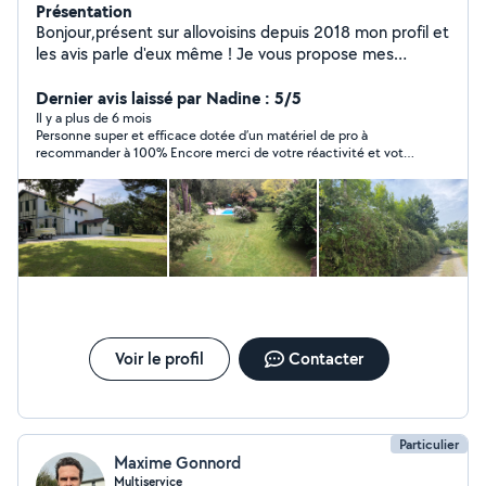
Présentation
Bonjour,présent sur allovoisins depuis 2018 mon profil et
les avis parle d'eux même ! Je vous propose mes
services pour l'entretien de vos extérieurs. Sérieux,
motivé et passionné par le travail bien fait, je mets un
Dernier avis laissé par Nadine : 5/5
point d'honneur à laisser chaque chantier propre et
Il y a plus de 6 mois
Personne super et efficace dotée d’un matériel de pro à
soigné. Mes prestations : Tonte de pelouse
recommander à 100% Encore merci de votre réactivité et votre
Débroussaillage Taille de haies Plantation Petit élagage
efficacité
Nettoyage haute pression (terrasses, Allée, mur)
Enlèvement déchets verts et divers encombrants . Mes
engagements : Travail propre et soigné Respect des
délais Matériel adapté Satisfaction client avant tout
Que ce soit pour un entretien régulier ou une remise en
état, je suis à votre écoute pour répondre à vos
besoins. N'hésitez pas à me contacter pour information
ou devis gratuits. J'accepte le CESU et éligible au
Crédits d'impôt si besoin Cordialement Geoffroy
Voir le profil
Contacter
Particulier
Maxime Gonnord
Multiservice