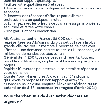
pour un bon rapport qualité/prix.
Facilitez votre quotidien en 3 étapes :
1. Postez votre demande : indiquez votre besoin en quelques
secondes.
2. Recevez des réponses d’offreurs particuliers et
professionnels en quelques minutes.
3. Echangez avec les offreurs depuis la messagerie privée et
sécurisée et faites votre choix !
C’est gratuit et sans commission !
AlloVoisins partout en France : 35 000 communes
représentées sur AlloVoisins, du plus petit village à la plus
grande ville, trouvez un membre à proximité de chez vous !
Efficace : Une demande postée toutes les 10 secondes, 3.6
millions de demandes postées par an
Généraliste : 1 250 types de besoins différents, tout est
possible sur AlloVoisins, du plus petit besoin aux plus grands
projets.
Rapide : 10 minutes pour recevoir une première réponse à
votre demande
Qualité / prix : 4 membres AlloVoisins sur 5* indiquent
qu’AlloVoisins propose un bon rapport qualité/prix
* Données issues d’une enquête AlloVoisins réalisée sur un
échantillon de 5 671 personnes interrogées (Février 2024)
Vous cherchez un aide évacuation déchets en
urgence ?