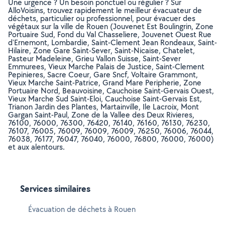
Une urgence ? Un besoin ponctuel ou régulier ? Sur
AlloVoisins, trouvez rapidement le meilleur évacuateur de
déchets, particulier ou professionnel, pour évacuer des
végétaux sur la ville de Rouen (Jouvenet Est Boulingrin, Zone
Portuaire Sud, Fond du Val Chasseliere, Jouvenet Ouest Rue
d'Ernemont, Lombardie, Saint-Clement Jean Rondeaux, Saint-
Hilaire, Zone Gare Saint-Sever, Saint-Nicaise, Chatelet,
Pasteur Madeleine, Grieu Vallon Suisse, Saint-Sever
Emmurees, Vieux Marche Palais de Justice, Saint-Clement
Pepinieres, Sacre Coeur, Gare Sncf, Voltaire Grammont,
Vieux Marche Saint-Patrice, Grand Mare Peripherie, Zone
Portuaire Nord, Beauvoisine, Cauchoise Saint-Gervais Ouest,
Vieux Marche Sud Saint-Eloi, Cauchoise Saint-Gervais Est,
Trianon Jardin des Plantes, Martainville, Ile Lacroix, Mont
Gargan Saint-Paul, Zone de la Vallee des Deux Rivieres,
76100, 76000, 76300, 76420, 76140, 76160, 76130, 76230,
76107, 76005, 76009, 76009, 76009, 76250, 76006, 76044,
76038, 76177, 76047, 76040, 76000, 76800, 76000, 76000)
et aux alentours.
Services similaires
Évacuation de déchets à Rouen