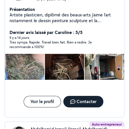
Présentation
Artiste plasticien, diplômé des beaux-arts j'aime l'art
notamment le dessin peinture sculpture et la
décoration, j'aime aussi le bricolage en général,
montage de meubles, je propose mes services selon le
Dernier avis laissé par Caroline : 5/5
besoin de mes clients, transport, aide au
Il y a 14 jours
Tres sympa. Rapide. Travail bien fait. Rien a redire. Je
déménagement, débarras, livraison,
recommande a 100%!
Voir le profil
Contacter
Auto-entrepreneur