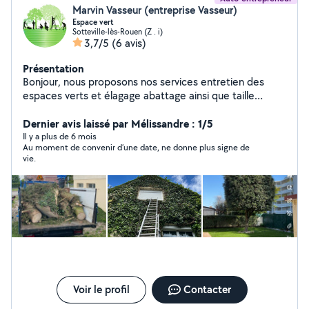
Marvin Vasseur (entreprise Vasseur)
Espace vert
Sotteville-lès-Rouen (Z . i)
3,7/5
(6 avis)
Présentation
Bonjour, nous proposons nos services entretien des
espaces verts et élagage abattage ainsi que taille
d'arbustes ainsi que évacuation, tout type de déchet
vous pouvez aussi nous retrouver sur notre site
Dernier avis laissé par Mélissandre : 1/5
partenaire PagesJaunes merci
Il y a plus de 6 mois
Au moment de convenir d’une date, ne donne plus signe de
vie.
Voir le profil
Contacter