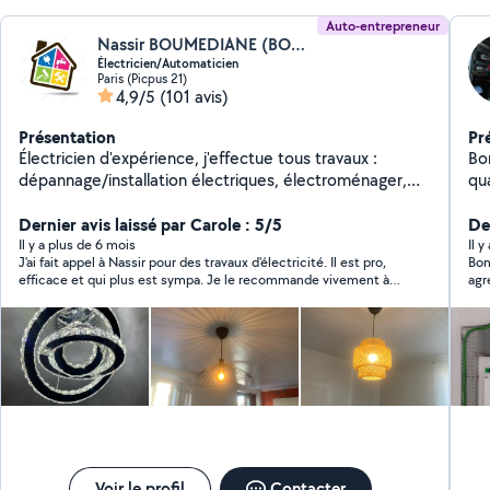
Auto-entrepreneur
Nassir BOUMEDIANE (BOUMEDIANE Nassir)
Électricien/Automaticien
Paris (Picpus 21)
4,9/5
(101 avis)
Présentation
Pr
Électricien d'expérience, j'effectue tous travaux :
Bon
dépannage/installation électriques, électroménager,
qua
luminaire, etc... Compétant aussi pour bricolage :
éle
montage/fixation de meuble, TV, salle de bain (paroi de
Dernier avis laissé par Carole : 5/5
écl
Der
douche, porte-serviette, radiateurs, etc...).
Dé
Il y a plus de 6 mois
Il y
J'ai fait appel à Nassir pour des travaux d'électricité. Il est pro,
Bonjour, La prestation n
des
efficace et qui plus est sympa. Je le recommande vivement à
agr
Br
ses futurs clients.
Voir le profil
Contacter