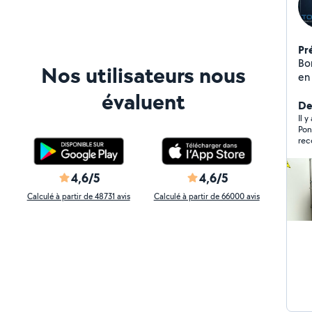
Pr
Bo
Nos utilisateurs nous
en
ab
évaluent
est
Der
re
Il y
Pon
ins
rec
tot
ga
so
4,6/5
4,6/5
Calculé à partir de 48731 avis
Calculé à partir de 66000 avis