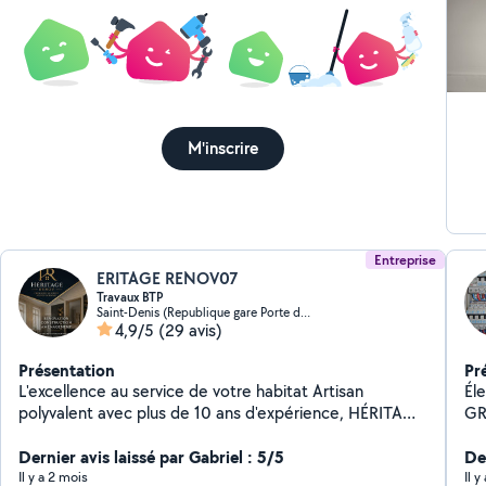
dev
bes
M'inscrire
Entreprise
ERITAGE RENOV07
Travaux BTP
Saint-Denis (Republique gare Porte de Paris 07)
4,9/5
(29 avis)
Présentation
Pr
L'excellence au service de votre habitat Artisan
Électric
polyvalent avec plus de 10 ans d'expérience, HÉRITAGE
GRATUIT -Insta
RENOV vous accompagne dans tous vos projets de
Ma
rénovation, d'aménagement et de dépannage. Nous
Dernier avis laissé par Gabriel : 5/5
De
réalisons des prestations de qualité pour particuliers et
Il y a 2 mois
Il y