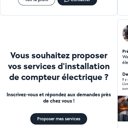
Pr
Vous souhaitez proposer
Wat
éle
vos services d'installation
l'o
de compteur électrique ?
pe
Der
ac
Il y
L'i
ap
sur
éner
maj
Inscrivez-vous et répondez aux demandes près
Ét
l'i
de chez vous !
for
pu 
été
di
espèces l
po
en 
Proposer mes services
di
A n
ac
pas