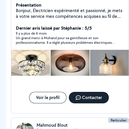
Présentation
Bonjour, Électricien expérimenté et passionné, je mets
à votre service mes compétences acquises au fil de
plusieurs années dans le domaine de l'électricité. Je
suis spécialisé dans l'installation, la réparation et le
Dernier avis laissé par Stéphanie : 5/5
dépannage électrique, En complément de mes
Il y a plus de 6 mois
Un grand merci à Mohand pour sa gentillesse et son
expertises électriques, je réalise également divers
professionnalisme. Il a réglé plusieurs problèmes électriques
travaux tels que , l'installation de luminaires, la pose
dans notre maison. Il connaît très bien son métier, il est précis
d'étagères et de tringles à rideaux, et l'installation des
et méticuleux. Je le recommande sans hésitation !
meubles,ainsi que l'aménagement intérieur. Sérieux,
organisé et attentif aux détails, je suis disponible pour
répondre à vos besoins et vous accompagner dans vos
projets avec professionnalisme, le tout à des tarifs
compétitifs.
Voir le profil
Contacter
Particulier
Mahmoud Blout