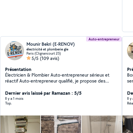
tec
re
CO
et de su
Fr
En
te
As
Auto-entrepreneur
Mounir Bekri (E-RENOV)
électricité et plomberie gle
Paris (Clignancourt 25)
5/5
(109 avis)
Présentation
Pr
Électricien & Plombier Auto-entrepreneur sérieux et
Bonjour diplômé et
réactif Auto-entrepreneur qualifié, je propose des
serv
services en électricité générale (installations,
él
rénovations, dépannage, mises aux normes) et en
Dernier avis laissé par Ramazan : 5/5
Ré
Der
plomberie (réparation de fuites, remplacement de
surveillance 
Il y a 1 mois
Il 
Top.
Réa
robinetterie, chauffe-eau, sanitaires, etc.). Intervention
meubles -Sérieux 
rapide, travail soigné, devis gratuit. Disponible pour
pa
particuliers et professionnels.