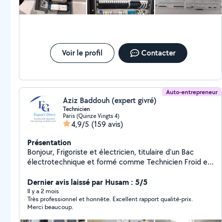
Voir le profil
Contacter
Auto-entrepreneur
Aziz Baddouh (expert givré)
Technicien
Paris (Quinze Vingts 4)
4,9/5
(159 avis)
Présentation
Bonjour, Frigoriste et électricien, titulaire d'un Bac
électrotechnique et formé comme Technicien Froid et
Climatisation, je mets mes compétences à votre
service pour vos besoins en froid, climatisation et
Dernier avis laissé par Husam : 5/5
électricité. J'interviens pour le dépannage, l'installation,
Il y a 2 mois
Très professionnel et honnête. Excellent rapport qualité-prix.
l'entretien, la maintenance et la recherche de panne,
Merci beaucoup.
avec sérieux, méthode et efficacité. Je travaille aussi
bien sur les climatisations, chambres froides, groupes