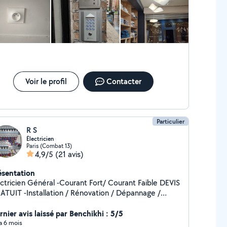
is sont raisonnables. Je ferais appel a lui si j avais a nouveau
oin d' un artisan sérieux.
Voir le profil
Contacter
Particulier
R S
Électricien
Paris (Combat 13)
4,9/5
(21 avis)
ésentation
ien Général -Courant Fort/ Courant Faible DEVIS
llation / Rénovation / Dépannage /
intenance
rnier avis laissé par Benchikhi : 5/5
 a 6 mois