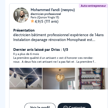
Auto-entrepreneur
Mohammed Fandi (nesyou)
électricien professionnel
Paris (Quinze Vingts 13)
4,9/5
(111 avis)
Présentation
électricien bâtiment professionnel expérience de 14ans
Instalation depanage rénovation Monophasé est
triphasé instalation radiateur électrique lustre prise
rg45 variateur.... Remise en conformité tableux
Dernier avis laissé par Driss : 1/5
électrique est tout électricité bâtiment je suis ponctuel
Il y a plus de 6 mois
La première qualité d un artisant c est d honorer ces rendez-
est sympathique N'hésitez surtout pas a me contacter
vous . A deux fois cet artisant ne l a pas fait et . La première fois
c est moi qui ai rappelé et Monsieur avait un soucis . Nous
avons convenu d un 2 eme rendez vous dimanche 10/11 a 12h. Il
ne s est pas présente et n a pas prévenu . Je vous laisse
qualifier ce comportement
Voir le profil
Contacter