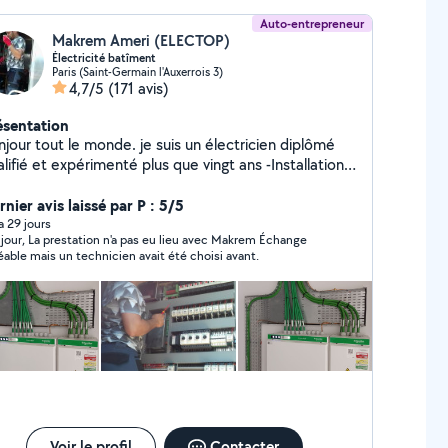
Auto-entrepreneur
Makrem Ameri (ELECTOP)
Électricité batîment
Paris (Saint-Germain l'Auxerrois 3)
4,7/5
(171 avis)
ésentation
jour tout le monde. je suis un électricien diplômé
lifié et expérimenté plus que vingt ans -Installations
ctriques neufs et rénovations : tableaux, prises,
airages, VMC. -poser des thermostats connectés.. -
nier avis laissé par P : 5/5
pannage tous les pannes électriques -branchement
 a 29 jours
'a pas eu lieu avec Makrem Échange
 luminaires, des plaques ,chouffeaux électriques.. -
éable mais un technicien avait été choisi avant.
icolage Contactez moi:06-51-74-29-44
Voir le profil
Contacter