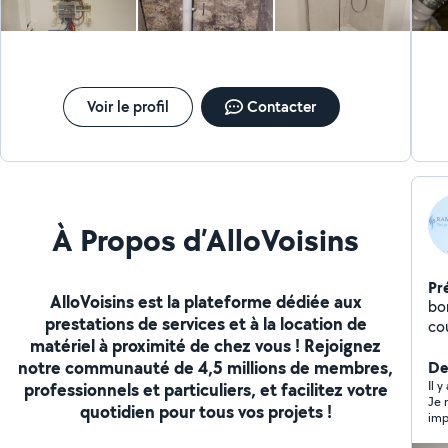
Voir le profil
Contacter
À Propos d’AlloVoisins
Pr
AlloVoisins est la plateforme dédiée aux
bonjour je suis éle
prestations de services et à la location de
cou
matériel à proximité de chez vous ! Rejoignez
De
notre communauté de 4,5 millions de membres,
rénovation. u
De
vo
Il y
professionnels et particuliers, et facilitez votre
Je 
quotidien pour tous vos projets !
imp
inf