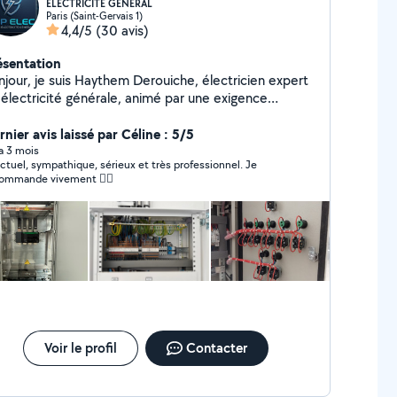
ELECTRICITE GÉNÉRAL
Paris (Saint-Gervais 1)
4,4/5
(30 avis)
ésentation
njour, je suis Haythem Derouiche, électricien expert
 électricité générale, animé par une exigence
solue de qualité et de sécurité. Chaque intervention
 réalisée avec le plus grand soin, dans le strict
nier avis laissé par Céline : 5/5
spect des normes en vigueur, pour vous offrir une
 a 3 mois
ctuel, sympathique, sérieux et très professionnel. Je
tallation irréprochable et une tranquillité d'esprit
ommande vivement 👌🏼
ale. Ma priorité : vous garantir un service haut de
mme, où fiabilité, précision et professionnalisme ne
nt jamais des options, mais des engagements.
Voir le profil
Contacter