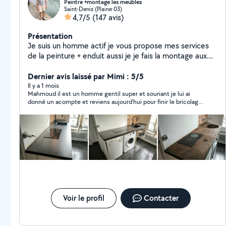
Peintre +montage les meubles
Saint-Denis (Plaine 03)
4,7/5
(147 avis)
Présentation
Je suis un homme actif je vous propose mes services
de la peinture + enduit aussi je je fais la montage aux
meubles en kit aussi je veux proposer mes expériences
pour lui poser le carrelage et aussi parquet. N'hésitez
Dernier avis laissé par Mimi : 5/5
pas à me contacter.
Il y a 1 mois
Mahmoud il est un homme gentil super et souriant je lui ai
donné un acompte et reviens aujourd'hui pour finir le bricolage
je suis très satisfaite par son ponctualité son travail je le
recommande vivement ses services avec les yeux fermés
franchement génial
Voir le profil
Contacter