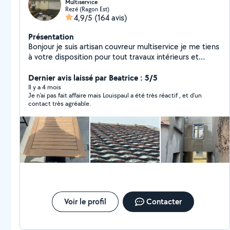
Multiservice
Rezé (Ragon Est)
4,9/5
(164 avis)
Présentation
Bonjour je suis artisan couvreur multiservice je me tiens
à votre disposition pour tout travaux intérieurs et
extérieurs peinture intérieur extérieur travaille avec des
produits de qualité nettoyage anti mousse fongicide
Dernier avis laissé par Beatrice : 5/5
curatif hydrofuge de toiture peinture façade muret
Il y a 4 mois
Je n'ai pas fait affaire mais Louispaul a été très réactif , et d'un
dallage etc ..entretien de votre habitat et espace vert
contact très agréable.
en tout genre
Voir le profil
Contacter