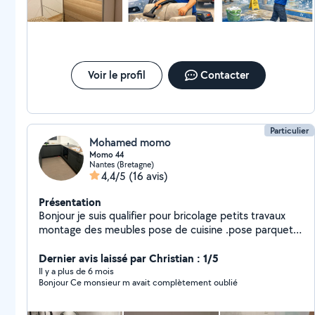
gazon synthétique sur cette terrasse toute propre. Merci
Alexis
Voir le profil
Contacter
Particulier
Mohamed momo
Momo 44
Nantes (Bretagne)
4,4/5
(16 avis)
Présentation
Bonjour je suis qualifier pour bricolage petits travaux
montage des meubles pose de cuisine .pose parquet
et carrelage peinture
Dernier avis laissé par Christian : 1/5
Il y a plus de 6 mois
Bonjour Ce monsieur m avait complètement oublié