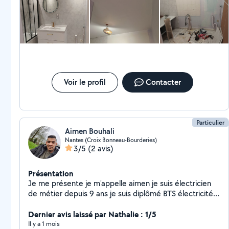
Voir le profil
Contacter
Particulier
Aimen Bouhali
Nantes (Croix Bonneau-Bourderies)
3/5
(2 avis)
Présentation
Je me présente je m'appelle aimen je suis électricien
de métier depuis 9 ans je suis diplômé BTS électricité
général. Je suis très soignant et attentionné dans mon
travail je vous propose mes services dans tout le genre
Dernier avis laissé par Nathalie : 1/5
de travaux et bricolage . À votre service ! Cordialement
Il y a 1 mois