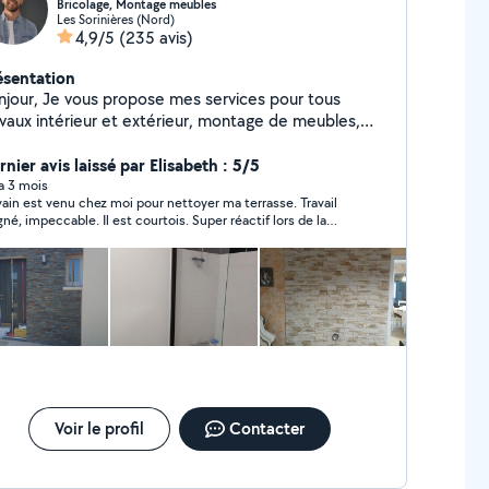
Bricolage, Montage meubles
Les Sorinières (Nord)
4,9/5
(235 avis)
ésentation
 propose mes services pour tous
avaux intérieur et extérieur, montage de meubles,
ssing, cuisine, pose de luminaires, tringles, étagères.
se de parquet, crédence cuisine en faïence,
nier avis laissé par Elisabeth : 5/5
ntage abri de jardin, pergola,nettoyage terrasse etc.
 a 3 mois
vain est venu chez moi pour nettoyer ma terrasse. Travail
rdialement Sylvain
gné, impeccable. Il est courtois. Super réactif lors de la
demande. Je recommande
Voir le profil
Contacter