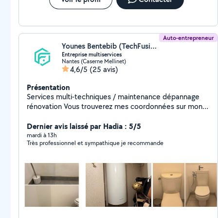
regarder dans le premier avis que j'ai sur mon profil et
vous aurez mon numéro de téléphone MERCI
Auto-entrepreneur
Younes Bentebib (TechFusion)
Entreprise multiservices
Nantes (Caserne Mellinet)
4,6/5
(25 avis)
Présentation
Services multi-techniques / maintenance dépannage
rénovation Vous trouverez mes coordonnées sur mon
site Internet au cas où je ne peux pas vous répondre:
Techfusion,fr O6 95 98 65 2O - électricité - plomberie -
Dernier avis laissé par Hadia : 5/5
entretien de piscine - Installation de caméra Réservez
mardi à 13h
Très professionnel et sympathique je recommande
votre intervention en quelques clics ! Site : techfusion,fr