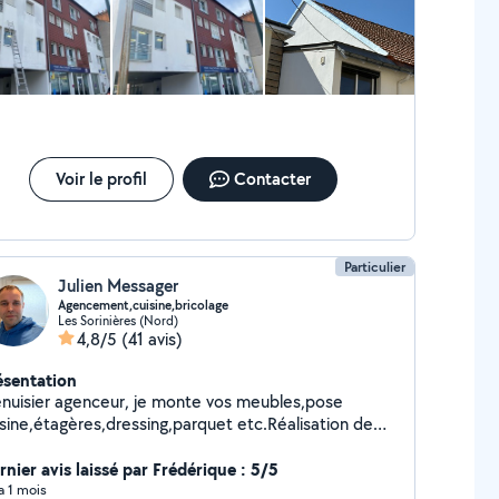
ose de gouttière Etanchéité de toiture
 charpente Zinguerie Maçonnerie Ravalement
nture toiture taille de haie abattage
e de pelouse enlèvement
D'encombrement pose de clôture ect autres
Voir le profil
Contacter
Particulier
Julien Messager
Agencement,cuisine,bricolage
Les Sorinières (Nord)
4,8/5
(41 avis)
ésentation
nuisier agenceur, je monte vos meubles,pose
isine,étagères,dressing,parquet etc.Réalisation de
vers travaux(petits travaux électriques,nettoyage
rasse,la satisfaction client est ma priorité.
rnier avis laissé par Frédérique : 5/5
 a 1 mois