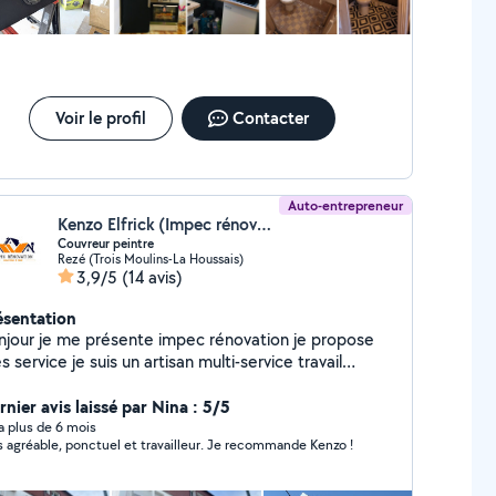
Voir le profil
Contacter
Auto-entrepreneur
Kenzo Elfrick (Impec rénovation)
Couvreur peintre
Rezé (Trois Moulins-La Houssais)
3,9/5
(14 avis)
ésentation
njour je me présente impec rénovation je propose
 service je suis un artisan multi-service travail
gné et de qualité à prix très raisonnable Site web
énovation Vérification de toiture gratuit
nier avis laissé par Nina : 5/5
age toitures Nettoyage façade Nettoyage
y a plus de 6 mois
s agréable, ponctuel et travailleur. Je recommande Kenzo !
et Nettoyage dallage Nettoyage
ement anti mouse traitement hydrofuge
ssage de toiture traitement de charpente