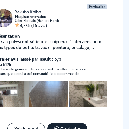
Particulier
Yakuba Keibe
Plaquiste renovation
Saint-Herblain (Harlière Nord)
4,7/5
(16 avis)
ésentation
san polyvalent sérieux et soigneux. J'interviens pour
s types de petits travaux : peinture, bricolage,
ntage de meubles, pose d'étagères, réparations
propre, respect des délais et des lieux.
nier avis laissé par Iseult : 5/5
hésitez pas à me contacter pour échanger sur votre
di à 19h
uba a été génial et de bon conseil. il a effectué plus de
jet.
ses que ce qui a été demandé. je le recommande.
Voir le profil
Contacter