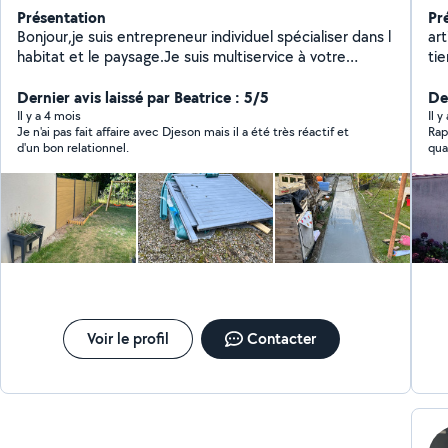
Présentation
Pr
Bonjour,je suis entrepreneur individuel spécialiser dans l
art
habitat et le paysage.Je suis multiservice à votre
tie
disposition pour tout travaux extérieurs,je travaille
la 
uniquement avec des produits professionnel de
Dernier avis laissé par Beatrice : 5/5
Der
qualités pour le nettoyage de
Il y a 4 mois
Il y
Je n'ai pas fait affaire avec Djeson mais il a été très réactif et
Rap
toiture,façade,muret,dallage et j entretien tout votre
d'un bon relationnel.
qual
jardin,tonte de pelouse,taille de haies,taille d arbres etc
Voir le profil
Contacter