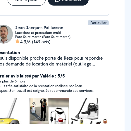
Particulier
Jean-Jacques Paillusson
Locations et prestations multi
Pont-Saint-Martin (Pont-Saint-Martin)
4,9/5
(143 avis)
ésentation
 suis disponible proche porte de Rezé pour repondre
vos demande de location de matériel (outillage
ctroportatifs et d'entretien de la maison et du
din) ou de prestations de bricolage. N'hésitez pas à
nier avis laissé par Valérie : 5/5
 contacter si besoin
y a plus de 6 mois
suis très satisfaite de la prestation réalisée par Jean-
Jacques. Son travail est soigné. Je recommande ses services.