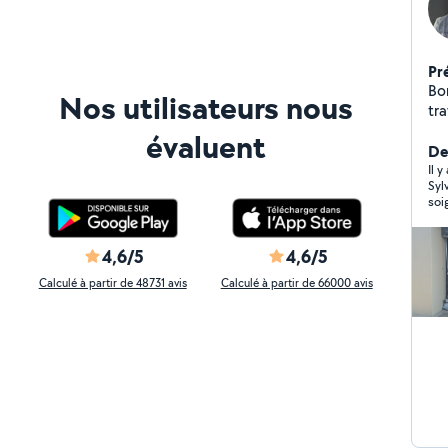
Pr
Bonjour, Je vous
Nos utilisateurs nous
tr
dre
évaluent
Po
Der
mo
Il y
Syl
Co
soi
4,6/5
4,6/5
Calculé à partir de 48731 avis
Calculé à partir de 66000 avis