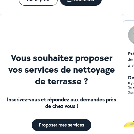
Pr
Vous souhaitez proposer
Je
à 
vos services de nettoyage
éle
jar
Der
de terrasse ?
me
Il 
Je 
Inscrivez-vous et répondez aux demandes près
de chez vous !
Proposer mes services