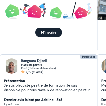
Couverture P
Pose de
de façade pei
Élagage tont
M'inscrire
Particulier
Bangoura Djibril
Plaquiste peintre
Rezé (Château-Mahaudières)
3/5
(2 avis)
Présentation
Pr
Je suis plaquiste peintre de formation. Je suis
Me
disponible pour tous travaux de rénovation en peinture,
cu
placo, bandes, sol, etc.
di
Dernier avis laissé par Adeline : 5/5
ter
De
Il y a 3 mois
Il y