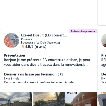
Auto-entrepreneur
Ezekiel Duault (ED couverture)
Couvreur
Bouguenais (La Croix-Jeannette)
4,8/5
(6 avis)
Présentation
Pr
Bonjour je me présente ED couverture artisan, je peux
RE
vous aider dans divers travaux dans la rénovation,la
ag
peinture intérieur extérieur, le traitement extérieur et
toiture ainsi que le ravalement j'ai plus de 5 ans
Dernier avis laissé par Fernand : 5/5
Der
d'expérience, travail, garantie et soigner.
Il y a 4 mois
Il y
Consciencieux il a remis à neuf une terrasse très sale.
Je 