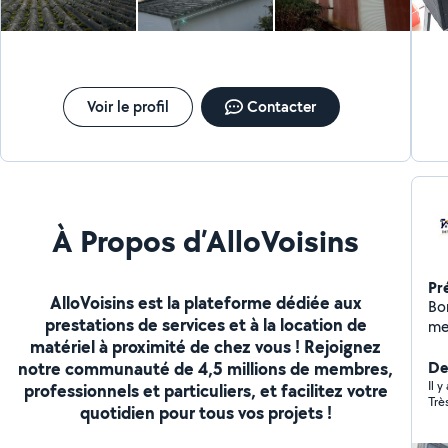
Voir le profil
Contacter
À Propos d’AlloVoisins
Pr
AlloVoisins est la plateforme dédiée aux
Bo
prestations de services et à la location de
mes
matériel à proximité de chez vous ! Rejoignez
soi
notre communauté de 4,5 millions de membres,
impec r
Der
Nettoy
Il 
professionnels et particuliers, et facilitez votre
Trè
pignon Nettoyage mur
quotidien pour tous vos projets !
gouttière Trait
démou