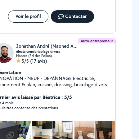
Voir le profil
Contacter
Auto-entrepreneur
Jonathan André (Naoned Atelier)
électricien/bricolage divers
Nantes (Bd des Poilus)
5/5
(17 avis)
ésentation
NOVATION - NEUF - DEPANNAGE Electricité,
encement & plan, cuisine, dressing, bricolage divers
nier avis laissé par Béatrice : 5/5
 a 4 mois
suis très contente des prestations.