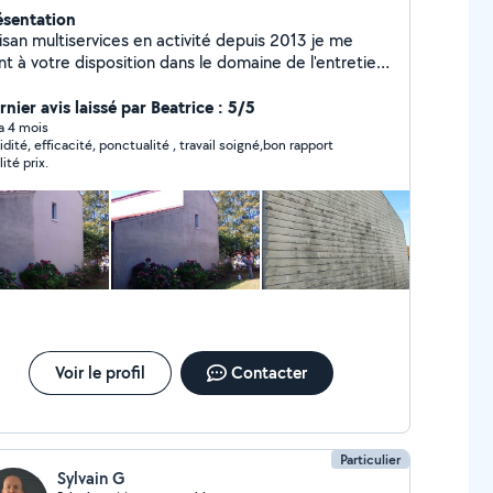
ésentation
isan multiservices en activité depuis 2013 je me
nt à votre disposition dans le domaine de l'entretient
rénovation de votre habitat ainsi que les entretiens
nier avis laissé par Beatrice : 5/5
d'espace vert en tout genres O675392795
 a 4 mois
idité, efficacité, ponctualité , travail soigné,bon rapport
ité prix.
Voir le profil
Contacter
Particulier
Sylvain G