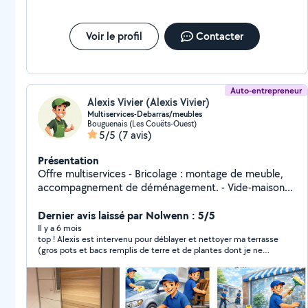
Voir le profil
Contacter
Auto-entrepreneur
Alexis Vivier (Alexis Vivier)
Multiservices-Debarras/meubles
Bouguenais (Les Couëts-Ouest)
5/5
(7 avis)
Présentation
Offre multiservices - Bricolage : montage de meuble,
accompagnement de déménagement. - Vide-maison
débarras et encombrants - propreté : ménage d'état
des lieux, ménage de fin de chantier, vitres et vitrines,
Dernier avis laissé par Nolwenn : 5/5
nettoyage extérieur et application produit par
Il y a 6 mois
top ! Alexis est intervenu pour déblayer et nettoyer ma terrasse
pulvérisation (toit et façade), remise au propre. -
(gros pots et bacs remplis de terre et de plantes dont je ne
lavage auto : lavage intérieur et extérieur,
voulais plus). j'habite en appartement ce qui a d'autant plus
shampouineuse, karcher. - jardin : pelouse, taille de
compliqué le travail. la pluie s'en est également mêlée. Alexis
haie petite et grande taille, désherbage, bricolage,
est très pro en plus d'être très agréable. tarifs hyper
raisonnables. je recommande vivement. je vais d'ailleurs refaire
nettoyage et aménagement extérieur.
appel à lui dans quelques jours ou semaines pour de la pose de