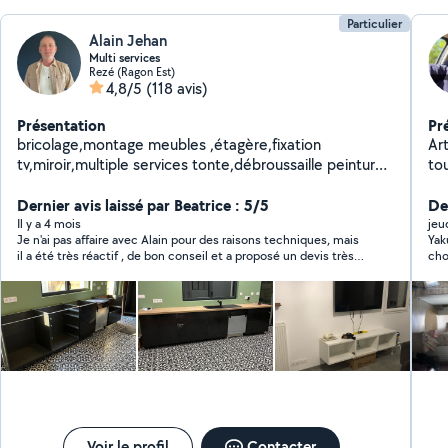
Particulier
Alain Jehan
Multi services
Rezé (Ragon Est)
4,8/5
(118 avis)
Présentation
Pr
bricolage,montage meubles ,étagère,fixation
Arti
tv,miroir,multiple services tonte,débroussaille peinture
tou
intérieur / extérieur
mo
Dernier avis laissé par Beatrice : 5/5
diverses. Travail 
Der
N'
Il y a 4 mois
jeu
Je n'ai pas affaire avec Alain pour des raisons techniques, mais
Yak
pro
il a été très réactif , de bon conseil et a proposé un devis très
cho
compétitif . Je ferai sans doute appel à ses services en cas de
besoin ultérieur .
Voir le profil
Contacter