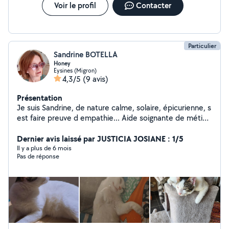
Voir le profil
Contacter
Particulier
Sandrine BOTELLA
Honey
Eysines (Migron)
4,3/5
(9 avis)
Présentation
Je suis Sandrine, de nature calme, solaire, épicurienne, s
est faire preuve d empathie... Aide soignante de métier,
je travaille en structure hospitaliere. Je suis une
Passionnée de danse urbaine et une amoureuse des
Dernier avis laissé par JUSTICIA JOSIANE : 1/5
animaux. Pet sitter. J'envisage d'élargir mes
Il y a plus de 6 mois
Pas de réponse
connaissances dans le domaine animalier. Je me rends
disponible, pour garder à mon domicile, rendre visites,
promener, prendre soin vos compagnons... Et apporter
mon aide dans la limite de mes possibilités ( aide aux
personne, courses, balade en forêt... what else etc...).
Des questions ?? Contactez moi :) En vous souhaitant
une belle journée :) Une belle soirée... au plaisir.