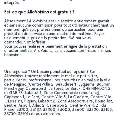
intégrés.
Est-ce que AlloVoisins est gratuit ?
Absolument ! AlloVoisins est un service entièrement gratuit
et sans aucune commission pour tout utilisateur cherchant un
membre, qu’il soit professionnel ou particulier, pour une
prestation de service ou une location de matériel. Payez
uniquement le prix de la prestation, fixé par vous,
demandeur, et l’offreur.
Vous pouvez réaliser le paiement en ligne de la prestation
directement sur AlloVoisins, sans aucune commission ni frais
bancaires.
Une urgence ? Un besoin ponctuel ou régulier ? Sur
AlloVoisins, trouvez rapidement le meilleur pet-sitter,
particulier ou professionnel, pour nourrir un animal sur la ville
de Mérignac (Centre-Ville 2, Beaudesert, Eyquems, Bourran,
Marchegay, Capeyron 3, La Foret, Le Burck, CHEMIN-LONG
et GARIES, Labatut 1, Zone Commerciale (che. Long),
Capeyron 1, Le Jard, Centre-Ville 3, La Glaciere, Centre-Ville
1, Les Pins, Piquey, Labatut 2, Zone Aeroportuaire, Bourdillot,
Beutre, Arlac 1, Arlac 2, Capeyron 2, Centre-Ville 4, Z.i du
Phare, 33700, 33127, 33200, 33000, 33600, 33320, 33185,
33700, 33701) et aux alentours.