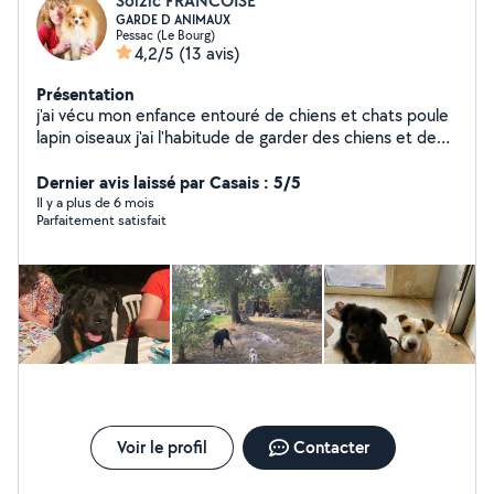
Soizic FRANCOISE
GARDE D ANIMAUX
Pessac (Le Bourg)
4,2/5
(13 avis)
Présentation
j'ai vécu mon enfance entouré de chiens et chats poule
lapin oiseaux j'ai l'habitude de garder des chiens et de
les promener et de visiter les chats jhabite une maison à
Dernier avis laissé par Casais : 5/5
pessac avec un jardin de 1000 m2
Il y a plus de 6 mois
Parfaitement satisfait
Voir le profil
Contacter