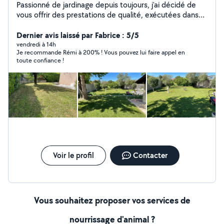
Passionné de jardinage depuis toujours, j'ai décidé de
vous offrir des prestations de qualité, exécutées dans
les délais toujours avec passion et professionnalisme.
De la simple tonte de pelouse, taillage de hais, élagage
Dernier avis laissé par Fabrice : 5/5
d'arbre, débroussaillage, le nettoyage et entretien de
vendredi à 14h
Je recommande Rémi à 200% ! Vous pouvez lui faire appel en
votre terrasse. Je reste toujours disponible pour
toute confiance !
écouter toutes vos demandes. De l'intervention
ponctuelle à régulière, je m'engage à toujours vous
fournir la meilleure qualité de travail possible. N'hésitez
pas à me contacter pour plus d'informations ou pour un
DEVIS GRATUIT !
Voir le profil
Contacter
Vous souhaitez proposer vos services de
nourrissage d'animal ?