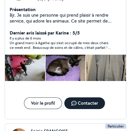
Présentation
Bjr. Je suis une personne qui prend plaisir à rendre
service, qui adore les animaux. Ce site permet de
rencontrer plein de personnes différentes et très
intéressantes. Au quotidien, je travaille dans un élevage
Dernier avis laissé par Karine : 5/5
de chiens, je m'occupe de chats, je repasse chez moi,
Il y a plus de 6 mois
Un grand merci à Agathe qui s'est occupé de mes deux chats
et je prends soin de 2 enfants en périscolaire. Crdlt
ce week end . Beaucoup de soins et de câlins, c'était parfait ! Je
Agathe
ferai à nouveau appel à Agathe sans aucune hésitation.
Voir le profil
Contacter
Particulier