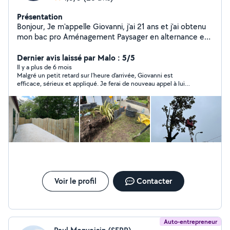
Présentation
Bonjour, Je m'appelle Giovanni, j'ai 21 ans et j'ai obtenu
mon bac pro Aménagement Paysager en alternance en
2025. Grâce à ma formation et à mon expérience, je
suis en mesure de réaliser diverses prestations,
Dernier avis laissé par Malo : 5/5
notamment : La tonte et l'entretien des pelouses ; Les
Il y a plus de 6 mois
Malgré un petit retard sur l’heure d’arrivée, Giovanni est
débroussaillages ; La taille des haies ; Les travaux
efficace, sérieux et appliqué. Je ferai de nouveau appel à lui
d'élagage ; La maçonnerie paysagère ; La plantation;
pour des travaux de jardinage.
L'arrosage automatique; Terrasse,clôture; Le
terrassement; Je suis disponible pour toute demande
ou projet paysager, et je m'engage à garantir un rendu
de qualité.
Voir le profil
Contacter
Auto-entrepreneur