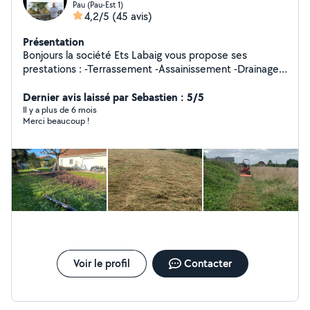
Pau (Pau-Est 1)
4,2/5
(45 avis)
Présentation
Bonjours la société Ets Labaig vous propose ses
prestations : -Terrassement -Assainissement -Drainage -
Passage de camera dans les canalisations et autres .. -
réalisation en cailloux cours d'accès/parking chemin
Dernier avis laissé par Sebastien : 5/5
carrossable.. -Démolition -Dépannage
Il y a plus de 6 mois
Merci beaucoup !
canalisation/assainissement 24/24-7/7 -entretien des
jardins -Broyage -Désouchage -Aménagement paysager
-Étudie toute demande Déplacement et devis gratuit
Possibilité faciliter de paiement ! Chèque cesu accepté
! Société agrée au Crédits impôts 50% !
Voir le profil
Contacter