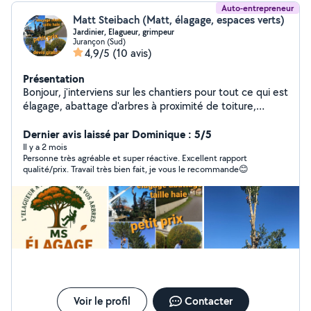
Auto-entrepreneur
Matt Steibach (Matt, élagage, espaces verts)
Jardinier, Elagueur, grimpeur
Jurançon (Sud)
4,9/5
(10 avis)
Présentation
Bonjour, j'interviens sur les chantiers pour tout ce qui est
élagage, abattage d'arbres à proximité de toiture,
entretien de pelouse, débroussaillage, entretien des
Haie d arbres dangereux et je peux faire aussi tout ce
Dernier avis laissé par Dominique : 5/5
qui est homme toute main
Il y a 2 mois
Personne très agréable et super réactive. Excellent rapport
qualité/prix. Travail très bien fait, je vous le recommande😊
Voir le profil
Contacter