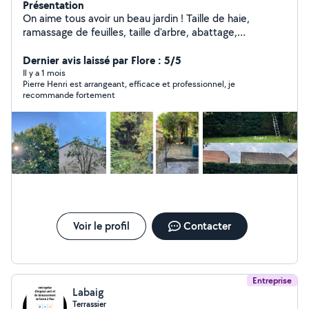
Présentation
On aime tous avoir un beau jardin ! Taille de haie,
ramassage de feuilles, taille d'arbre, abattage,
démontage, débroussaillage, remise en état et
évacuation en tout genre. Nettoyage de terrasse &
Dernier avis laissé par Flore : 5/5
gouttières. Entièrement à votre écoute ! A très vite (
Il y a 1 mois
Pierre Henri est arrangeant, efficace et professionnel, je
merci de ne pas me laisser d'avis si vous ne m'avez pas
recommande fortement
vu à l'œuvre).
Voir le profil
Contacter
Entreprise
Labaig
Terrassier