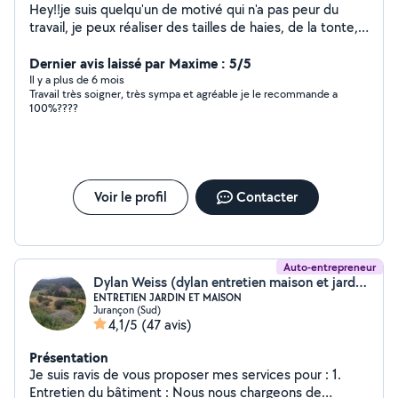
Hey!!je suis quelqu'un de motivé qui n'a pas peur du
travail, je peux réaliser des tailles de haies, de la tonte,
et aussi vous débarrasser quelques bricoles. Avec moi la
bonne humeur est toujours là ! Vous pouvez compter sur
Dernier avis laissé par Maxime : 5/5
moi !
Il y a plus de 6 mois
Travail très soigner, très sympa et agréable je le recommande a
100%????
Voir le profil
Contacter
Auto-entrepreneur
Dylan Weiss (dylan entretien maison et jardin)
ENTRETIEN JARDIN ET MAISON
Jurançon (Sud)
4,1/5
(47 avis)
Présentation
Je suis ravis de vous proposer mes services pour : 1.
Entretien du bâtiment : Nous nous chargeons de