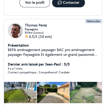
et la durée.
Voir le profil
Contacter
Particulier
Thomas Perez
Paysagiste
Billère (Lacaou)
4,3/5
(34 avis)
Présentation
BEPA aménagement paysager BAC pro aménagement
paysager Paysagiste Et également un grand passionné
de rugby Je suis à votre disposition pour tout type
d'entretien dans votre jardin ainsi que tout type de
Dernier avis laissé par Jean-Paul : 5/5
création. Paiement en CESU.
Il y a 1 mois
Contact sympathique , Compréhensif. Cordiale