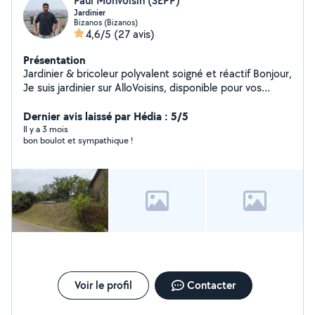
Paul Monvoisin (SEPP)
Jardinier
Bizanos (Bizanos)
4,6/5
(27 avis)
Présentation
Jardinier & bricoleur polyvalent soigné et réactif Bonjour,
Je suis jardinier sur AlloVoisins, disponible pour vos
travaux d'entretien extérieur (tonte, débroussaillage,
remise en état, plantations) et petits travaux de
Dernier avis laissé par Hédia : 5/5
bricolage (pose de tringle, luminaires, démontage, etc.).
Il y a 3 mois
bon boulot et sympathique !
Sérieux, bien équipé, travail propre et soigné.
Intervention possible sur Pau et alentours.
Voir le profil
Contacter