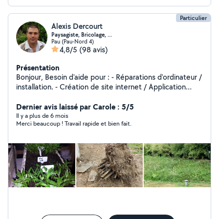
Particulier
Alexis Dercourt
Paysagiste, Bricolage, ...
Pau (Pau-Nord 4)
4,8/5
(98 avis)
Présentation
Bonjour, Besoin d'aide pour : - Réparations d'ordinateur /
installation. - Création de site internet / Application
mobile. - Installation internet, téléphone, télévision. -
Installation électricité maison, dépannage. - Reparation
Dernier avis laissé par Carole : 5/5
téléphone selon modèle. - Livraisons colis, courses,
Il y a plus de 6 mois
Merci beaucoup ! Travail rapide et bien fait.
occampagner quelqu'un sur Pau et alentours 10km, plus
voir selon les disponibilités. - Montage meuble. - Tontes
pelouse et motoculter terrain ( Si terrain pas trop dur si
non prévoir budgets supplémentaire préparation
terrain). - Débarrasser " Pelouse, Ronce, Feuilles,Mauvais
herbe, Bois, petit gravats, encombrant "déchetterie".
Déplacement 5 Pau et alentours, 10 km au delà sur
devis. Avenue montardon. Pau. Pour les tontes,
motoculteur, broyage végétaux, .. Pour toute autre
travaux je suis au forfait entre 50 et 600 selon le travail