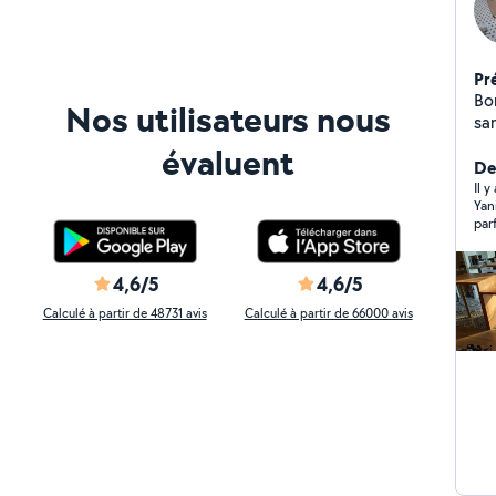
Pr
Bo
Nos utilisateurs nous
san
gen
évaluent
un tec
De
monteur
Il 
Yanis ponctuel et sympathique rien à red
à tout
par
appart
4,6/5
4,6/5
Calculé à partir de 48731 avis
Calculé à partir de 66000 avis