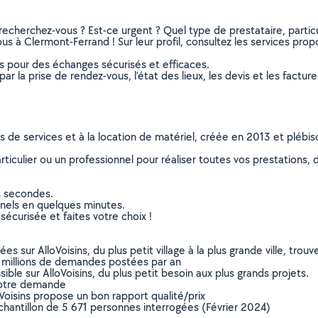
recherchez-vous ? Est-ce urgent ? Quel type de prestataire, particu
us à Clermont-Ferrand ! Sur leur profil, consultez les services propo
ns pour des échanges sécurisés et efficaces.
r la prise de rendez-vous, l’état des lieux, les devis et les facture
ns de services et à la location de matériel, créée en 2013 et plébi
culier ou un professionnel pour réaliser toutes vos prestations, d
s secondes.
nnels en quelques minutes.
sécurisée et faites votre choix !
sur AlloVoisins, du plus petit village à la plus grande ville, tro
 millions de demandes postées par an
ible sur AlloVoisins, du plus petit besoin aux plus grands projets.
votre demande
oVoisins propose un bon rapport qualité/prix
chantillon de 5 671 personnes interrogées (Février 2024)