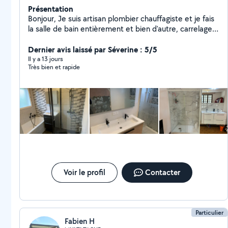
Présentation
Bonjour, Je suis artisan plombier chauffagiste et je fais
la salle de bain entièrement et bien d'autre, carrelage,
faïence, climatisation !! Clermont-Ferrand,Issoire Vichy,
mont dore, Ambert, etc
Dernier avis laissé par Séverine : 5/5
Il y a 13 jours
Très bien et rapide
Voir le profil
Contacter
Particulier
Fabien H