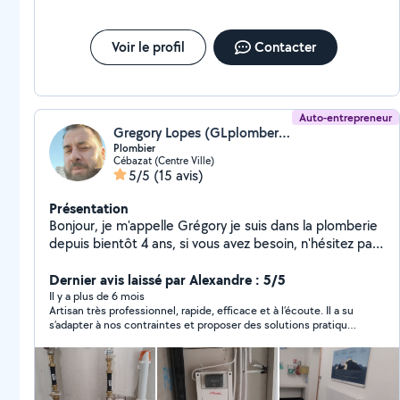
Voir le profil
Contacter
Auto-entrepreneur
Gregory Lopes (GLplomberie)
Plombier
Cébazat (Centre Ville)
5/5
(15 avis)
Présentation
Bonjour, je m'appelle Grégory je suis dans la plomberie
depuis bientôt 4 ans, si vous avez besoin, n'hésitez pas.
Bien à vous
Dernier avis laissé par Alexandre : 5/5
Il y a plus de 6 mois
Artisan très professionnel, rapide, efficace et à l’écoute. Il a su
s’adapter à nos contraintes et proposer des solutions pratiques.
Travail soigné, et relation de confiance du début à la fin. Je
recommande sans hésitation.