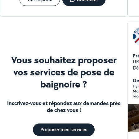
Pr
Vous souhaitez proposer
URGE
Dépanna
vos services de pose de
Ballon 
Der
baignoire ?
Il y
Moh
recomma
Int
Inscrivez-vous et répondez aux demandes près
de chez vous !
Proposer mes services