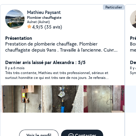
Particulier
Mathieu Paysant
Plombier chauffagiste
Aulnat (Aulnat)
4,9/5
(35 avis)
Présentation
Pr
Prestation de plomberie chauffage. Plombier
Bonjour Je suis plo
chauffagiste depuis 9ans . Travaille à l'ancienne. Cuivre ,
me
acier Travaille également . Multicouche et per Plombier
re
à plein temps
Dernier avis laissé par Alexandra : 5/5
De
Il y a 6 mois
Il 
Très très contente, Mathieu est très professionnel, sérieux et
Sym
surtout honnête ce qui est très rare de nos jours. Je referais
appel à lui et le recommande sans hésiter
Voir le profil
Contacter