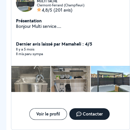
MULTI TACHE
Clermont-Ferrand (Champfleuri)
4,8/5
(201 avis)
Présentation
Bonjour Multi service....
Dernier avis laissé par Mamaheli : 4/5
Il y a 5 mois
Il m’a paru sympa
Voir le profil
Contacter