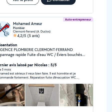
Auto-entrepreneur
Mohamed Ameur
Plombier
Clermont-Ferrand (A. Duclos)
4,2/5
(5 avis)
ésentation
NCE PLOMBERIE CLERMONT-FERRAND
ge rapide Fuite d'eau WC / Éviers bouchés
d'eau chaude Clermont-Ferrand & alentours
nier avis laissé par Nicolas : 5/5
Intervention rapide Appelez maintenan
 a 5 mois
amed est sérieux il veux bien faire. Il est honnête et je
nde fortement. Réparation fuite d'évacuation WC.
ervention rapide même le dimanche