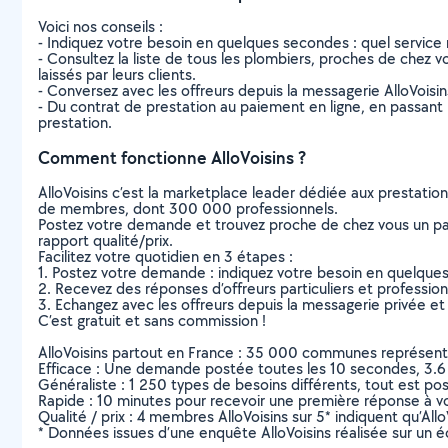
Voici nos conseils :
- Indiquez votre besoin en quelques secondes : quel service 
- Consultez la liste de tous les plombiers, proches de chez vo
laissés par leurs clients.
- Conversez avec les offreurs depuis la messagerie AlloVoisi
- Du contrat de prestation au paiement en ligne, en passant pa
prestation.
Comment fonctionne AlloVoisins ?
AlloVoisins c’est la marketplace leader dédiée aux prestatio
de membres, dont 300 000 professionnels.
Postez votre demande et trouvez proche de chez vous un parti
rapport qualité/prix.
Facilitez votre quotidien en 3 étapes :
1. Postez votre demande : indiquez votre besoin en quelque
2. Recevez des réponses d’offreurs particuliers et professio
3. Echangez avec les offreurs depuis la messagerie privée et 
C’est gratuit et sans commission !
AlloVoisins partout en France : 35 000 communes représentées 
Efficace : Une demande postée toutes les 10 secondes, 3.6
Généraliste : 1 250 types de besoins différents, tout est poss
Rapide : 10 minutes pour recevoir une première réponse à 
Qualité / prix : 4 membres AlloVoisins sur 5* indiquent qu’All
* Données issues d’une enquête AlloVoisins réalisée sur un é