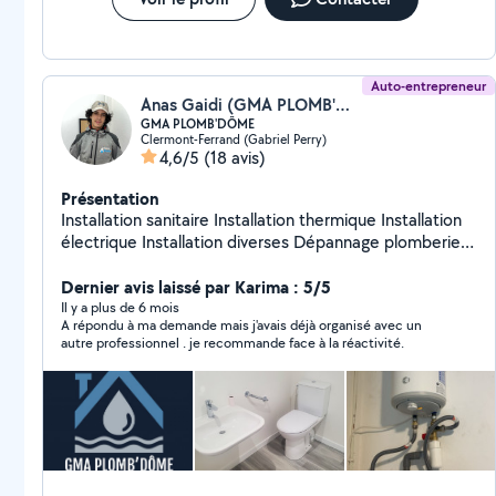
Auto-entrepreneur
Anas Gaidi (GMA PLOMB'DOME)
GMA PLOMB'DÔME
Clermont-Ferrand (Gabriel Perry)
4,6/5
(18 avis)
Présentation
Installation sanitaire Installation thermique Installation
électrique Installation diverses Dépannage plomberie
Dépannage électricité Peinture Placo Montage
Dernier avis laissé par Karima : 5/5
meubles en kit Bricolage Etc. Petits travaux
Il y a plus de 6 mois
A répondu à ma demande mais j'avais déjà organisé avec un
autre professionnel . je recommande face à la réactivité.