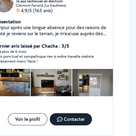
Je suis technicien en électrom
Clermont-Ferrand (La Gauthiere)
4,9/5
(165 avis)
ésentation
njour après une longue absence pour des raisons de
té je reviens sur le terrain, je m'excuse auprès des
s a qui j'ai pas pu répondre à leur messages, je suis
hnicien qualifié en électroménager , cuisiniste
rnier avis laissé par Chacha : 5/5
 de meubles et un très bon bricoleur je touche
y a plus de 6 mois
ire travaille réaliste
 , récemment converti a la rénovation des
faitement merci Yanis !
ements avec expérience biensur, ma devise
c'est satisfait ou remboursé. Cordialement.
Voir le profil
Contacter