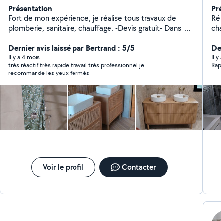
Présentation
Pr
Fort de mon expérience, je réalise tous travaux de
Rénov
plomberie, sanitaire, chauffage. -Devis gratuit- Dans le
cha
cadre d'une rénovation globale de salle de bain je
cr
réalise également des prestations de faïence, placo,
Dernier avis laissé par Bertrand : 5/5
débouchag
De
électricité et ventilation. Vous avez un projet, une fuite,
ex
Il y a 4 mois
Il y
très réactif très rapide travail très professionnel je
Rap
un dépannage ou un entretien? Alors contactez moi au
cu
recommande les yeux fermés
0665080004 Arlem plomberie, au service de votre
habitat.
Voir le profil
Contacter