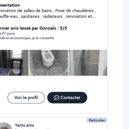
ésentation
ation de salles de bains , Pose de chaudières ,
uffe-eau , sanitaires , radiateurs , rénovation et
éation de tuyauterie Cuivre Multicouche PER PE ,
e , dépannage , je touche à tout par
rnier avis laissé par Gonzalo : 5/5
emple :pose de toute type de sanitaires pose de
 a 27 jours
ide et économique, je le conseille.
isines , Armoires , pose étagères, empoules ecct....
Voir le profil
Contacter
Particulier
Yanis anis