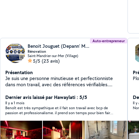
int
Auto-entrepreneur
Benoit Jouguet (Depann’ Mandréen)
Rénovation
Saint-Mandrier-sur-Mer (Village)
5/5
(23 avis)
Présentation
Pr
Je suis une personne minutieuse et perfectionniste
Plo
dans mon travail, avec des références vérifiables.
N'hésitez pas à me contacter. Je prendrai le temps
nécessaire pour étudier votre projet et vous proposer
Dernier avis laissé par Hawaylati : 5/5
Der
la meilleure solution possible. Pour toute demande
Il y a 1 mois
Il y
Benoît est très sympathique et il fait son travail avec bcp de
Non
située en dehors de mon périmètre d'intervention,
passion et professionalisme. il prend son temps pour bien faire
merci de me joindre directement sur mon téléphone
les choses. je le recommande pour toute personnes dans le
que vous retrouverez dans mon profil Mes clients me
besoin n'hésitez pas.
recommandent régulièrement, comme en témoignent
mes évaluations et leurs commentaires élogieux. Bien à