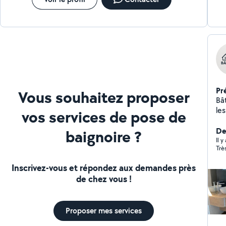
Pr
Vous souhaitez proposer
Bâ
les
vos services de pose de
PA
pou
Der
baignoire ?
pl
Il y
Trè
ch
ch
Inscrivez-vous et répondez aux demandes près
ent
de chez vous !
rén
ma
Grâ
Proposer mes services
co
qua