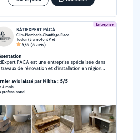
Entreprise
BATIEXPERT PACA
Clim-Plomberie-Chauffage-Placo
Toulon (Brunet-Font Pre)
5/5
(5 avis)
ésentation
tiExpert PACA est une entreprise spécialisée dans
 travaux de rénovation et d'installation en région
CA. Nous proposons un large éventail de services
r particuliers et professionnels : climatisation,
nier avis laissé par Nikita : 5/5
omberie (installation, dépannage, urgences),
 a 4 mois
s professionnel
auffage (chaudières, chauffe-eaux, planchers
auffants), climatisation et pompes à chaleur (pose,
retien, réparation), ainsi que les travaux de
ovation intérieure et extérieure : carrelage,
çonnerie, placo, peinture et ravalement de façade.
ce à notre savoir-faire, notre réactivité et nos tarifs
mpétitifs, nous garantissons des prestations de
lité avec des finitions soignées. Devis gratuits et