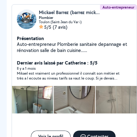
Auto-entrepreneur
Mickael Barrez (barrez mickael)
Plombier
Toulon (Saint-Jean du Var i)
5/5
(7 avis)
Présentation
Auto-entrepreneur Plomberie sanitaire depannage et
rénovation salle de bain cuisine.....
Dernier avis laissé par Catherine : 5/5
Il y a 1 mois
Mikael est vraiment un professionnel il connaît son métier et
très a l ecoute au niveau tarifs sa vaut le coup. Si je devais
reprendre un plombier se serais Mikael et personne d autre Je
le recommande à 100%Merci encore vous m avez sauvée 🙏
Voir le profil
Contacter