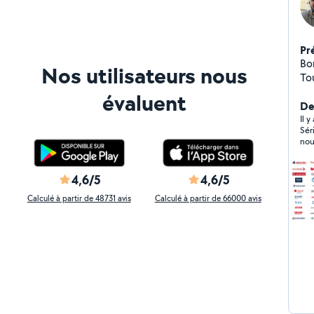
Pr
Bo
Nos utilisateurs nous
Toulo
tr
évaluent
en
Der
sa
Il 
Sér
dé
nou
tr
et 
rapi
4,6/5
4,6/5
tra
Calculé à partir de 48731 avis
Calculé à partir de 66000 avis
dé
he