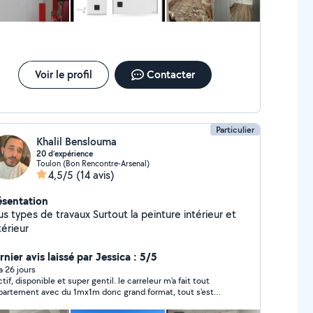
Voir le profil
Contacter
Particulier
Khalil Benslouma
20 d’expérience
Toulon (Bon Rencontre-Arsenal)
4,5/5
(14 avis)
ésentation
pes de travaux Surtout la peinture intérieur et
térieur
nier avis laissé par Jessica : 5/5
 a 26 jours
ctif, disponible et super gentil. le carreleur m'a fait tout
ppartement avec du 1mx1m donc grand format, tout s'est
n passé. je recommande et si j'ai besoin par la suite je