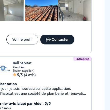
terai pas à refaire appel à lui. un vrai bosseur, un plaisir
voir un artisan comme lui et surtout une confiance.
Voir le profil
Contacter
Entreprise
Bell’habitat
Plombier
Toulon (Aguillon)
5/5
(4 avis)
ésentation
jour, je suis nouveau sur cette application.
ll'habitat est une société de plomberie et rénovation
érale. Avec plus de 10 ans d'expérience. Je suis
sponible 7j/7j pour des dépannages d'urgence.
nier avis laissé par Aldo : 5/5
ntactez moi directement au 06-29-42-07-86
 a 6 mois