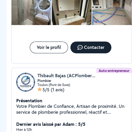
Travail sérieux et soigné Déplacements rapides dans
Tarifs clairs et transparents N'hésitez pas à me
contacter, je suis disponible pour répondre à vos
besoins rapidement et efficacement. 07-45-15-85-85
Voir le profil
Contacter
Auto-entrepreneur
Thibault Bajas (ACPlomberie)
Plombier
Toulon (Pont de Suve)
5/5
(1 avis)
Présentation
Votre Plombier de Confiance, Artisan de proximité. Un
service de plomberie professionnel, réactif et
transparent pour tous vos dépannages du quotidien et
projets de salle de bain. Installations & Rénovations.
Dernier avis laissé par Adam : 5/5
Chauffage et Climatisions.
Hier à 12h