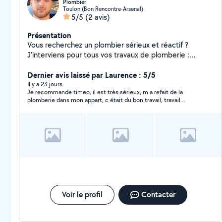
Plombier
Toulon (Bon Rencontre-Arsenal)
5/5
(2 avis)
Présentation
Vous recherchez un plombier sérieux et réactif ?
J'interviens pour tous vos travaux de plomberie :
Réparation de fuites d'eau Débouchage de
canalisations Remplacement de robinets, WC, éviers
Dernier avis laissé par Laurence : 5/5
et lavabos Installation de chauffe-eau et sanitaires
Il y a 23 jours
Je recommande timeo, il est très sérieux, m a refait de la
Rénovation de salle de bain Entretien et dépannage
plomberie dans mon appart, c était du bon travail, travail
Intervention rapide dans votre secteur. Devis gratuit
impeccable
Travail soigné Tarifs transparents
Voir le profil
Contacter