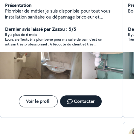
Présentation
Pr
Plombier de métier je suis disponible pour tout vous
Bo
installation sanitaire ou dépannage bricoleur et
débrouillard carleur et plaquiste
Dernier avis laissé par Zazou : 5/5
Der
Il y a plus de 6 mois
Il 
Loun, a effectué la plomberie pour ma salle de bain c’est un
artisan très professionnel . A l’écoute du client et très
consciencieux dans son travail . C’est prix sont très correct . Je
recommande vivement merci à vous
Voir le profil
Contacter