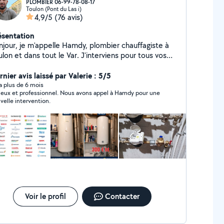
PLOMBIER 06-99-78-08-17
Toulon (Pont du Las i)
4,9/5
(76 avis)
ésentation
njour, je m'appelle Hamdy, plombier chauffagiste à
n et dans tout le Var. J'interviens pour tous vos
avaux de plomberie et de chauffage, en neuf comme
 rénovation : installation complète, rénovation de
nier avis laissé par Valerie : 5/5
lle de bains, remplacement de chauffe-eau,
y a plus de 6 mois
ieux et professionnel. Nous avons appel à Hamdy pour une
pannage urgent, remplacement de chaudière. Je
velle intervention.
availle soigneusement, avec des matériaux de qualité
des finitions propres. Disponible 7j/7, je réponds
dement, même en urgence. Devis gratuit. Tarifs
nsparents. Assuré en responsabilité civile et
cennale. N'hésitez pas à me contacter, je serai
ureux de vous aider !
Voir le profil
Contacter