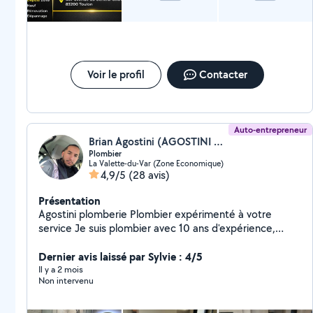
Voir le profil
Contacter
Auto-entrepreneur
Brian Agostini (AGOSTINI PLOMBERIE)
Plombier
La Valette-du-Var (Zone Economique)
4,9/5
(28 avis)
Présentation
Agostini plomberie Plombier expérimenté à votre
service Je suis plombier avec 10 ans d'expérience,
disponible pour tous vos travaux de plomberie :
Dépannage en urgence (fuites, canalisations bouchées,
Dernier avis laissé par Sylvie : 4/5
chauffe-eau en panne) Installation et remplacement
Il y a 2 mois
Non intervenu
(robinetterie, WC, chauffe-eau, évier, douche, etc.)
Entretien et réparation de votre réseau d'eau et de
chauffage Petits travaux ou rénovations complètes