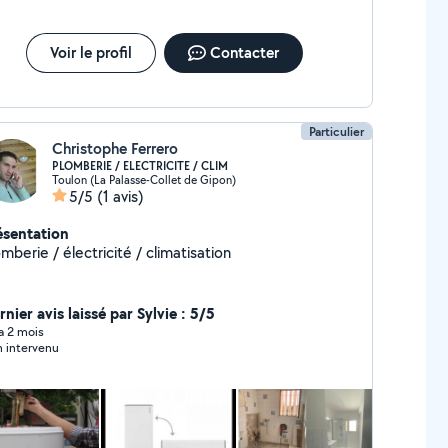
erventions rapides 7j/7.
Voir le profil
Contacter
Particulier
Christophe Ferrero
PLOMBERIE / ELECTRICITE / CLIM
Toulon (La Palasse-Collet de Gipon)
5/5
(1 avis)
ésentation
mberie / électricité / climatisation
nier avis laissé par Sylvie : 5/5
 a 2 mois
 intervenu