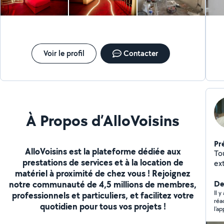
vous, Benoît
Voir le profil
Contacter
À Propos d’AlloVoisins
Pr
AlloVoisins est la plateforme dédiée aux
Tous ty
prestations de services et à la location de
ex
matériel à proximité de chez vous ! Rejoignez
notre communauté de 4,5 millions de membres,
Der
Il y
professionnels et particuliers, et facilitez votre
réa
quotidien pour tous vos projets !
l'a
bie