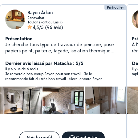
Particulier
Rayen Arkan
Renovabat
Toulon (Pont du Las Ii)
4,3/5
(96 avis)
Présentation
Pr
Je cherche tous type de traveaux de peinture, pose
A l'eau s
papiers peint, palterie, façade, isolation thermique
réno
intérieur et extérieur maçonnerie plomberie,
rén
électricité, pose de parquet et lino et rénovations
Dernier avis laissé par Natacha : 5/5
ca
Der
intérieur extérieur j'ai 17 ans d'expérience travail propre
proj
Il y a plus de 6 mois
Il 
Je remercie beaucoup Rayen pour son travail . Je le
rap
et professionnel
un 
recommande fait du très bon travail . Merci encore Rayen
Vo
réalisations
l'ap
Voir le profil
Contacter