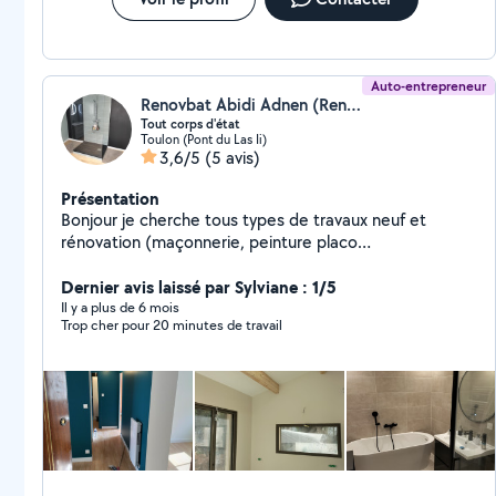
Auto-entrepreneur
Renovbat Abidi Adnen (Renovbat)
Tout corps d'état
Toulon (Pont du Las Ii)
3,6/5
(5 avis)
Présentation
Bonjour je cherche tous types de travaux neuf et
rénovation (maçonnerie, peinture placo
plâtre,ravalement de façades, carrelages,
parquets,plomberie, traitement technique, papier
Dernier avis laissé par Sylviane : 1/5
peint et tapisserie j'ai 17 ans d'expérience
Il y a plus de 6 mois
Trop cher pour 20 minutes de travail