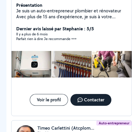
Présentation
Je suis un auto-entrepreneur plombier et rénovateur
Avec plus de 15 ans d'expérience, je suis à votre
service pour tous vos besoins en installation, réparation
et dépannage. Mes services : Recherche et réparation
Dernier avis laissé par Stephanie : 5/5
de fuites. Débouchage de canalisations. Installation de
Il y a plus de 6 mois
Parfait rien à dire Je recommande +++
sanitaires, chauffe-eau, et robinetterie. Rénovation
complète de salle de bain. Je m'engage à fournir un
travail de qualité, soigné et à des tarifs compétitifs.
Contactez-moi pour un devis gratuit. Disponible 7/7
JOURS FÉRIÉS
Voir le profil
Contacter
Auto-entrepreneur
Timeo Carlettini (Atcplomberie)