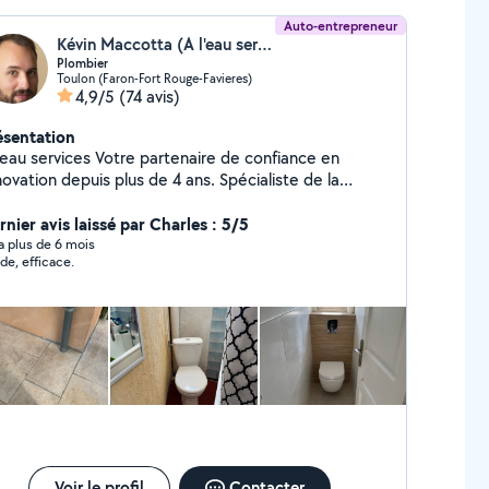
Auto-entrepreneur
Kévin Maccotta (A l'eau services)
Plombier
Toulon (Faron-Fort Rouge-Favieres)
4,9/5
(74 avis)
ésentation
ervices Votre partenaire de confiance en
vation depuis plus de 4 ans. Spécialiste de la
ovation d'intérieur, salle de bain, toute plomberie,
rrelage, cuisine, dépannage, nous donnons vie a vos
nier avis laissé par Charles : 5/5
ets avec exigence et passion. Notre engagement:
y a plus de 6 mois
ide, efficace.
travail propre, soigné et dans le respect des délais.
tre satisfaction est au cœur de chacunes de nos
. N'hésitez pas à nous contacter soit par
plication ou par téléphone. Instagram:
a_leau_services A très bientôt.
Voir le profil
Contacter