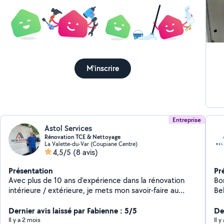
n'hési
d'a
M'inscrire
Entreprise
Astol Services
Rénovation TCE & Nettoyage
La Valette-du-Var (Coupiane Centre)
4,5/5
(8 avis)
Présentation
Pr
Avec plus de 10 ans d'expérience dans la rénovation
Bon
intérieure / extérieure, je mets mon savoir-faire au
Be
service de vos projets, du plus simple au plus
gén
ambitieux. Sérieux, rigoureux et à l'écoute, je vous
Dernier avis laissé par Fabienne : 5/5
di
Der
accompagne de A à Z pour garantir un travail soigné et
Co
Il y a 2 mois
Il y