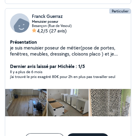
Particulier
Franck Guerraz
Menuisier poseur
Besançon (Rue de Vesoul)
4,2/5
(27 avis)
Présentation
je suis menuisier poseur de métier(pose de portes,
fenêtres, meubles, dressings, cloisons placo ) et je
réalise également tous types de bricolages (papiers
peints, peintures, petites plomberie, petites électricité
Dernier avis laissé par Michèle : 1/5
etc etc)
Il y a plus de 6 mois
j'ai trouvé le prix exagéré 80€ pour 2h en plus pas travailler seul