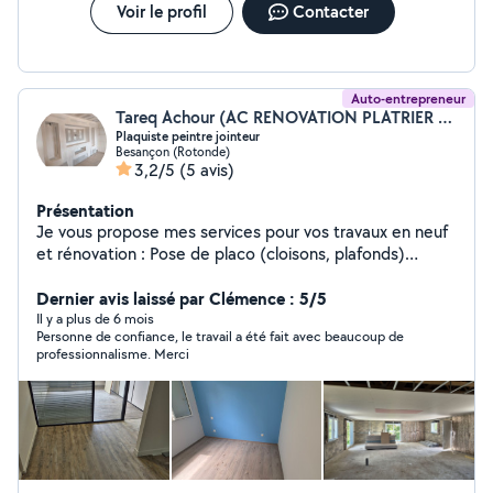
Voir le profil
Contacter
Auto-entrepreneur
Tareq Achour (AC RENOVATION PLATRIER PEINTRE)
Plaquiste peintre jointeur
Besançon (Rotonde)
3,2/5
(5 avis)
Présentation
Je vous propose mes services pour vos travaux en neuf
et rénovation : Pose de placo (cloisons, plafonds)
Ratissage et ponçage Peinture (tous supports) Pose de
sols (parquet, PVC, etc.) Travail soigné Finitions de
Dernier avis laissé par Clémence : 5/5
qualité Conseils personnalisés selon vos besoins Devis
Il y a plus de 6 mois
Personne de confiance, le travail a été fait avec beaucoup de
gratuit Prix raisonnables (selon l'état des surfaces)
professionnalisme. Merci
Intervention sur Besançon et alentours