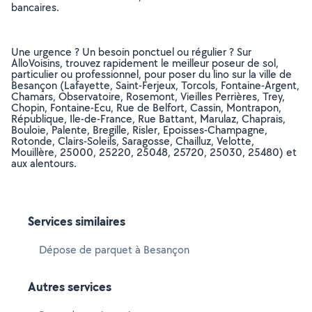
bancaires.
Une urgence ? Un besoin ponctuel ou régulier ? Sur
AlloVoisins, trouvez rapidement le meilleur poseur de sol,
particulier ou professionnel, pour poser du lino sur la ville de
Besançon (Lafayette, Saint-Ferjeux, Torcols, Fontaine-Argent,
Chamars, Observatoire, Rosemont, Vieilles Perrières, Trey,
Chopin, Fontaine-Ecu, Rue de Belfort, Cassin, Montrapon,
République, Ile-de-France, Rue Battant, Marulaz, Chaprais,
Bouloie, Palente, Bregille, Risler, Epoisses-Champagne,
Rotonde, Clairs-Soleils, Saragosse, Chailluz, Velotte,
Mouillère, 25000, 25220, 25048, 25720, 25030, 25480) et
aux alentours.
Services similaires
Dépose de parquet à Besançon
Autres services