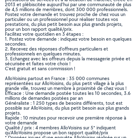
2013 et plébiscitée aujourd’hui par une communauté de plus
de 4,5 millions de membres, dont 300 000 professionnels.
Postez votre demande et trouvez proche de chez vous un
particulier ou un professionnel pour réaliser toutes vos
prestations, du plus petit besoin aux plus grands projets,
pour un bon rapport qualité/prix.
Facilitez votre quotidien en 3 étapes :
1. Postez votre demande : indiquez votre besoin en quelques
secondes.
2. Recevez des réponses d’offreurs particuliers et
professionnels en quelques minutes.
3. Echangez avec les offreurs depuis la messagerie privée et
sécurisée et faites votre choix !
C’est gratuit et sans commission !
AlloVoisins partout en France : 35 000 communes
représentées sur AlloVoisins, du plus petit village à la plus
grande ville, trouvez un membre à proximité de chez vous !
Efficace : Une demande postée toutes les 10 secondes, 3.6
millions de demandes postées par an
Généraliste : 1 250 types de besoins différents, tout est
possible sur AlloVoisins, du plus petit besoin aux plus grands
projets.
Rapide : 10 minutes pour recevoir une première réponse à
votre demande
Qualité / prix : 4 membres AlloVoisins sur 5* indiquent
qu’AlloVoisins propose un bon rapport qualité/prix
* Données issues d’une enquête AlloVoisins réalisée sur un