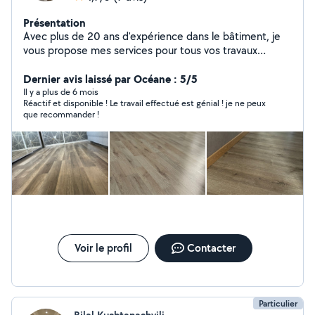
Présentation
Avec plus de 20 ans d'expérience dans le bâtiment, je
vous propose mes services pour tous vos travaux
d'intérieur : pose de cloisons, application d'enduits,
peinture, pose de papier peint et de parquet. Je
Dernier avis laissé par Océane : 5/5
travaille avec sérieux et rigueur pour vous garantir un
Il y a plus de 6 mois
Réactif et disponible ! Le travail effectué est génial ! je ne peux
résultat soigné, des finitions propres et durables.
que recommander !
Chaque chantier est réalisé avec attention et dans le
respect des délais. Que ce soit pour une rénovation, un
rafraîchissement ou un aménagement complet, je suis à
votre écoute pour vous conseiller et concrétiser vos
idées. N'hésitez pas à me contacter pour échanger sur
votre projet ou obtenir un devis personnalisé. À bientôt
!
Voir le profil
Contacter
Particulier