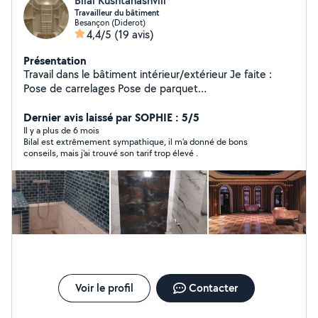
Bilal Kushtanashvili
Travailleur du bâtiment
Besançon (Diderot)
4,4/5
(19 avis)
Présentation
Travail dans le bâtiment intérieur/extérieur Je faite :
Pose de carrelages Pose de parquet
Placo/bandage/enduit Électricité Peinture Plomberie
Travail de qualité propre et à un prix raisonnable
Dernier avis laissé par SOPHIE : 5/5
Il y a plus de 6 mois
Bilal est extrêmement sympathique, il m'a donné de bons
conseils, mais j'ai trouvé son tarif trop élevé .
Voir le profil
Contacter