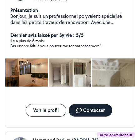
Présentation
Bonjour, je suis un professionnel polyvalent spécialisé
dans les petits travaux de rénovation. Avec une
expertise en carrelage, plomberie, placo, peinture, pose
de parquet stratifié, montage de meubles, et bien plus
Dernier avis laissé par Sylvie : 5/5
encore, je suis prêt à vous aider à donner vie à vos
Il y a plus de 6 mois
Pas encore fait là vous pouvez me recontacter merci
projets de rénovation. Mon objectif est de fournir un
travail de qualité et de satisfaire pleinement vos
besoins. N'hésitez pas à me contacter pour discuter de
vos projets et obtenir un devis personnalisé.
Voir le profil
Contacter
Auto-entrepreneur