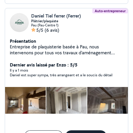
Auto-entrepreneur
Daniel Tiel ferrer (Ferrer)
Plâtrier/plaquiste
Pau (Pau-Centre 1)
5/5
(6 avis)
Présentation
Entreprise de plaquisterie basée à Pau, nous
intervenons pour tous vos travaux d'aménagement
intérieur et d'isolation. Spécialisés dans la pose de
plaques de plâtre, la création de cloisons, de faux
Dernier avis laissé par Enzo : 5/5
plafonds et l'isolation thermique et acoustique, nous
Il y a 1 mois
Daniel est super sympa, très arrangeant et a le soucis du détail
accompagnons aussi bien les particuliers que les
professionnels. Sérieux, réactivité et finitions soignées
sont au cœur de notre travail. Nous intervenons sur Pau
et ses alentours pour des projets en neuf comme en
rénovation, en apportant des solutions adaptées à
chaque besoin.