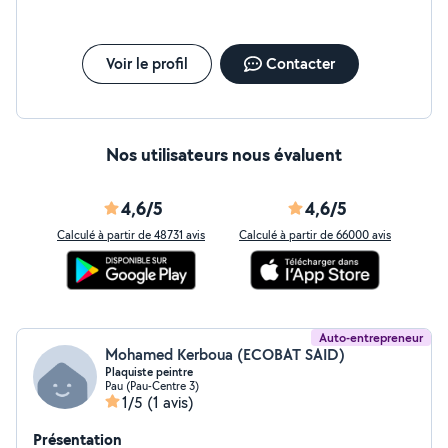
délais et de votre budget. Que ce soit pour une
rénovation complète, un dépannage ou de petits
travaux, je mets mon savoir-faire et mon expérience à
votre service pour garantir un résultat durable et de
Voir le profil
Contacter
qualité.
Nos utilisateurs nous évaluent
4,6/5
4,6/5
Calculé à partir de 48731 avis
Calculé à partir de 66000 avis
Auto-entrepreneur
Mohamed Kerboua (ECOBAT SAID)
Plaquiste peintre
Pau (Pau-Centre 3)
1/5
(1 avis)
Présentation