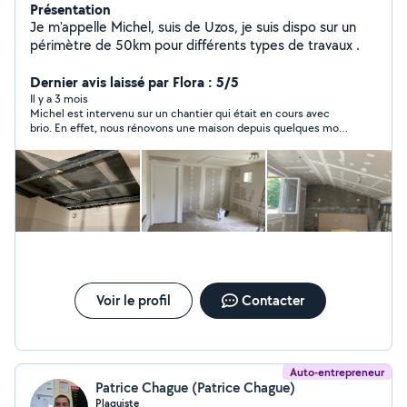
Présentation
Je m'appelle Michel, suis de Uzos, je suis dispo sur un
périmètre de 50km pour différents types de travaux .
Dernier avis laissé par Flora : 5/5
Il y a 3 mois
Michel est intervenu sur un chantier qui était en cours avec
brio. En effet, nous rénovons une maison depuis quelques mois
et nous avons sollicité Michel pour avancer sur le lot 2 de nos
travaux. Il a su s’adapter, se montrer réactif et patient à la fois
dans nos échanges et sur le chantier pour un travail de bonne
qualité et particulièrement soigneux avec un délai contraint.
Toujours de bonne humeur, les échanges avec Michel sont très
agréables. Je vous recommande vivement ses services. À très
bientôt Michel
Voir le profil
Contacter
Auto-entrepreneur
Patrice Chague (Patrice Chague)
Plaquiste