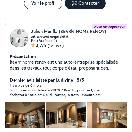
Voir le profil
Contacter
Auto-entrepreneur
Julien Merilla (BEARN HOME RENOV)
Artisan tout corps d'état
Pau (Pau-Nord 2)
4,7/5
(15 avis)
Présentation
Bearn home renov est une auto-entreprise spécialisée
dans les travaux tout corps d'état, proposant des
prestations complètes pour vos projets de
construction, de rénovation ou d'aménagement.
Dernier avis laissé par Ludivine : 5/5
Polyvalent et réactif, j'interviens dans différents
Il y a plus de 6 mois
Je recommence Julien à 200% !! Réactif, ponctuel, a su
domaines du bâtiment : -Maçonnerie et gros œuvre -
s'adapter à notre emploi du temps, le travail exécuté est
Placo -Plomberie et électricité -Peinture et
soigné. Julien est très sérieux. Je le recontacterai dès que
revêtements -Menuiserie et aménagement intérieur -
j'aurai besoin !! Un grand merci encore et à bientôt !
Metallerie serrurerie -Couverture -Entretien et
réparations diverses Mon objectif est de vous offrir un
service clé en main, avec un seul interlocuteur pour
coordonner l'ensemble des travaux, dans le respect des