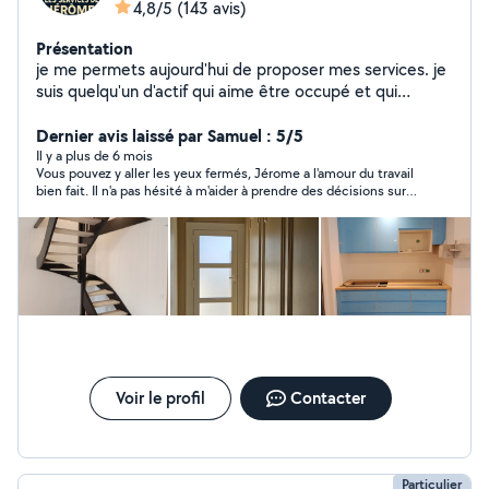
4,8/5
(143 avis)
Présentation
je me permets aujourd'hui de proposer mes services. je
suis quelqu'un d'actif qui aime être occupé et qui
surtout aime les travail bien fait. Mon premier métier
étant dans le contrôle qualité je suis minutieux et très
Dernier avis laissé par Samuel : 5/5
professionnel. je propose mes services pour plusieurs
Il y a plus de 6 mois
Vous pouvez y aller les yeux fermés, Jérome a l'amour du travail
types de travaux : - montage de meuble - peinture,
bien fait. Il n'a pas hésité à m'aider à prendre des décisions sur
papier peint, pose de parquet -ménages ( avant
mon chantier, il est de très bon conseil, je suis même allé
emménagement, après déménagement). - remise au
jusqu'à lui confier les clefs du chantier tellement il m'a
propre d'un appartement avant état des lieux -
convaincu de sa bonne foi ! Des artisans comme lui ça ne cours
pas les rues ! Jérome, merci encore pour ton boulot, j'espère
déménagement Bientôt en auto entrepreneur au cas où
retravailler avec toi à l'avenir. Sam
cela intéresserait quelqu'un :)
Voir le profil
Contacter
Particulier