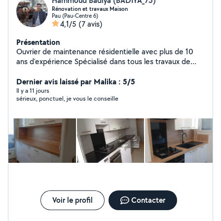
Hammoud Badiya (BADIYA_75)
Rénovation et travaux Maison
Pau (Pau-Centre 6)
4,1/5
(7 avis)
Présentation
Ouvrier de maintenance résidentielle avec plus de 10
ans d'expérience Spécialisé dans tous les travaux de
maintenance et de rénovation des habitations, y
compris la restauration, la peinture, l'isolation, la
Dernier avis laissé par Malika : 5/5
construction de murs et de clôtures, la pose de
Il y a 11 jours
sérieux, ponctuel, je vous le conseille
revêtements de sol et le montage de meubles.
Expertise particulière et savoir-faire professionnel dans
l'installation de meubles de cuisine, avec précision et
haute qualité. Respect des délais, qualité d'exécution et
prix raisonnables. N'hésitez pas à me contacter pour
tous vos travaux.
Voir le profil
Contacter