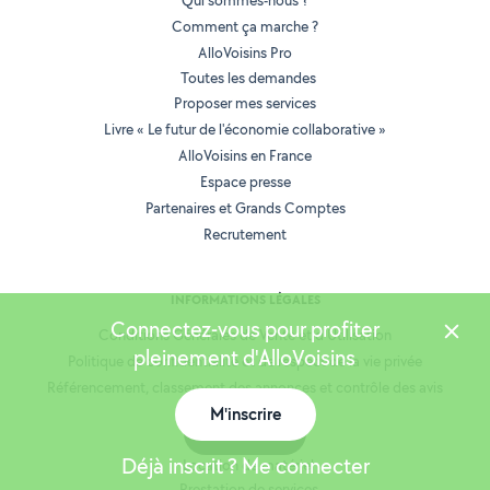
Qui sommes-nous ?
Comment ça marche ?
AlloVoisins Pro
Toutes les demandes
Proposer mes services
Livre « Le futur de l'économie collaborative »
AlloVoisins en France
Espace presse
Partenaires et Grands Comptes
Recrutement
INFORMATIONS LÉGALES
Connectez-vous pour profiter
Conditions Générales de Vente et d'Utilisation
pleinement d'AlloVoisins
Politique de confidentialité et de respect de la vie privée
Référencement, classement des annonces et contrôle des avis
M'inscrire
Mentions légales
Carte
Cookies
Déjà inscrit ? Me connecter
Location de matériel
Prestation de services