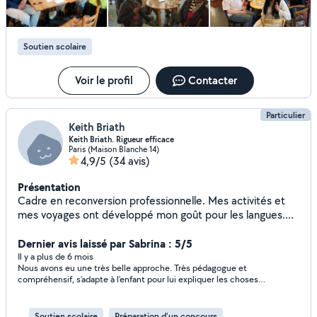
différents. donc je prépare mes leçons qui fonctionnent
bien pour eux. donc à tous mes étudiants potentiels, j'ai
hâte de m'amuser avec vous et d'étudier ensemble. à
Soutien scolaire
bientôt!! introdution video is attached
https://youtu.be/vbSQtOaR114?feature=shared
Voir le profil
Contacter
Particulier
Keith Briath
Keith Briath. Rigueur efficace
Paris (Maison Blanche 14)
4,9/5
(34 avis)
Présentation
Cadre en reconversion professionnelle. Mes activités et
mes voyages ont développé mon goût pour les langues.
Envie de transmettre mon amour de la littérature et mon
goût pour les matières scientifiques. A l'école, on apprend
Dernier avis laissé par Sabrina : 5/5
à apprendre. Anglais : lu,écrit,parlé Allemand : lu,écrit,parlé
Il y a plus de 6 mois
Nous avons eu une très belle approche. Très pédagogue et
Disponible pour leçons particulières : primaire,collège,
compréhensif, s’adapte à l’enfant pour lui expliquer les choses.
lycée, adultes. Tarifs attractifs
Un premier rendez-vous qui s’est bien passé. Merci ☺️
Soutien scolaire
Préparation d'un concours