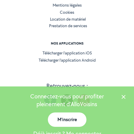
Mentions légales
Cookies
Location de matériel
Prestation de services
NOS APPLICATIONS
Télécharger l’application iOS
Télécharger l’application Android
Retrouvez-nous :
Connectez-vous pour profiter
pleinement d'AlloVoisins
M'inscrire
Version 25.5.3
Déjà inscrit ? Me connecter