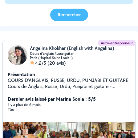
Rechercher
Auto-entrepreneur
Angelina Khokhar (English with Angelina)
Cours d'anglais Russe guitar
Paris (Hopital Saint-Louis 1)
4,2/5
(20 avis)
Présentation
COURS D'ANGLAIS, RUSSE, URDU, PUNJABI ET GUITARE
Cours de Anglais, Russe, Urdu, Punjabi et guitare -
Grammaire -Conversation -Exercice pratique Par prof
expérimentée. 8 ans d'expérience. Bonjour à tous,
Dernier avis laissé par Marina Sonia : 5/5
souhaitez-vous améliorer vos compétences en anglais
Il y a plus de 6 mois
T’as
parlé et écrit? Alors contactez-moi maintenant. Je
m'appelle Angélina. Et j'ai enseigné l'anglais comme langue
seconde en Malaisie, en Ukraine et en France. Et
j'enseigne l'anglais en ligne depuis 3 ans maintenant. Et je
crois vraiment que chaque élève a des besoins individuels