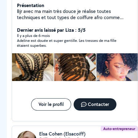
Présentation
Bjr avec ma main très douce je réalise toutes
techniques et tout types de coiffure afro comme
prestation je vous propose des tissages posés,
perruques crochets braids, des vanilles braids longue et
Dernier avis laissé par Liza : 5/5
courte, extension des cheveux à froid et à chaud sur
Il y a plus de 6 mois
Adeline est douée et super gentille. Les tresses de ma fille
cheveux noir et européens
étaient superbes.
Voir le profil
Contacter
Auto-entrepreneur
Elsa Cohen (Elsacoiff)