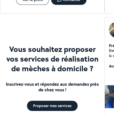
Pr
Vous souhaitez proposer
Bienv
la coi
vos services de réalisation
des 
de mèches à domicile ?
bra
Au
Inscrivez-vous et répondez aux demandes près
de chez vous !
Proposer mes services