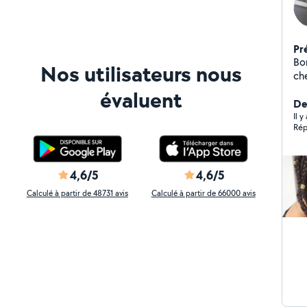
Pr
Bonjour Je propos
Nos utilisateurs nous
chev
tiss
évaluent
me
Der
pri
Il 
Rép
4,6/5
4,6/5
Calculé à partir de 48731 avis
Calculé à partir de 66000 avis