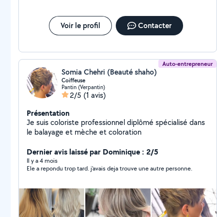
les méthodes de nettoyage aux demandes spécifiques
de chaque client. Aide ménagère, Entreprise de
nettoyage, Paris, 2020-2021 Nettoyage et entretien
Voir le profil
Contacter
de divers locaux professionnels, y compris les bureaux,
les salles de réunion et les espaces communs.
Utilisation de divers équipements de nettoyage.
Auto-entrepreneur
Somia Chehri (Beauté shaho)
Coiffeuse
Pantin (Verpantin)
2/5
(1 avis)
Présentation
Je suis coloriste professionnel diplômé spécialisé dans
le balayage et mèche et coloration
Dernier avis laissé par Dominique : 2/5
Il y a 4 mois
Ele a repondu trop tard. j'avais deja trouve une autre personne.