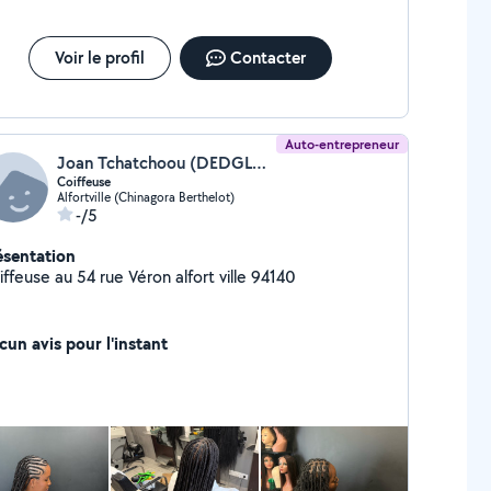
Voir le profil
Contacter
Auto-entrepreneur
Joan Tchatchoou (DEDGLOW)
Coiffeuse
Alfortville (Chinagora Berthelot)
-/5
ésentation
ffeuse au 54 rue Véron alfort ville 94140
cun avis pour l'instant