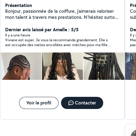
Présentation
Pr
Bonjour, passionnée de la coiffure, j'aimerais valoriser
Co
mon talent à travers mes prestations. N'hésitez surtout
su
pas à me contacter et prendre rendez-vous pour vous
co
rendre encore plus sublime. Merci
Dernier avis laissé par Amelle : 5/5
Bra
De
Ti
Il y a une heure
Il 
Viviane est super. Je vous la recommande grandement. Elle s
Mer
per
est occupée des nattes encollées avec mèches pour ma fille
pas
Co
de 8 ans et des tresses de mon autre fille de 4 ans. Elle est très
un 
je 
douce avec les enfants et le résultat est au rdv. Mes filles
rec
rech
étaient très contentes. Je ferai de nouveau appel à elle. Merci
me 
Viviane !
per
ges
fr
Pack
de
de
plani
cui
Voir le profil
Contacter
de
trad
ren