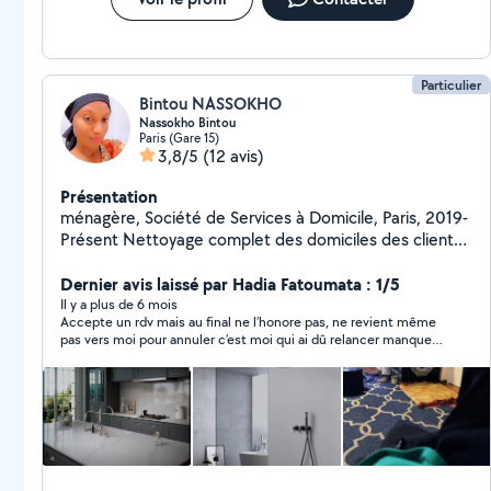
Particulier
Bintou NASSOKHO
Nassokho Bintou
Paris (Gare 15)
3,8/5
(12 avis)
Présentation
ménagère, Société de Services à Domicile, Paris, 2019-
Présent Nettoyage complet des domiciles des clients,
y compris le dépoussiérage, le nettoyage des sols, des
vitres, des sanitaires, la lessive et le repassage.
Dernier avis laissé par Hadia Fatoumata : 1/5
Assistance aux clients dans les tâches de la vie
Il y a plus de 6 mois
Accepte un rdv mais au final ne l’honore pas, ne revient même
quotidienne, y compris la gestion des courses, la
pas vers moi pour annuler c’est moi qui ai dû relancer manque
préparation des repas selon les besoins et préférences
de respect total , ne s’excuse pas et normalise la situation, je
alimentaires des clients. Maintien d'un environnement
déconseille. Manque de professionnalisme total.
de vie sûr et propre pour les clients âgés ou
handicapés, en tenant compte de leurs spécificités et
besoins. Gestion de l'entretien du linge de maison, du
tri à la remise en place dans les placards. Soutien
apporté à une trentaine de clients réguliers, adaptant