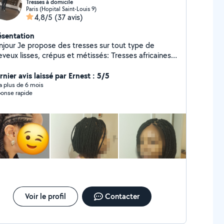
Tresses à domicile
Paris (Hopital Saint-Louis 9)
4,8/5
(37 avis)
ésentation
e des tresses sur tout type de
eux lisses, crépus et métissés: Tresses africaines,
age , pose d'extensions à froid Envoyez-moi un
ssage + photo de ce que vous voulez je vous dit le
nier avis laissé par Ernest : 5/5
x exacte. Merci !
y a plus de 6 mois
onse rapide
Voir le profil
Contacter