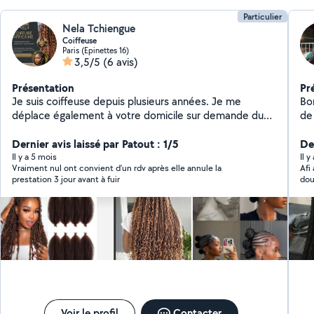
Particulier
Nela Tchiengue
Coiffeuse
Paris (Epinettes 16)
3,5/5
(6 avis)
Présentation
Pr
Je suis coiffeuse depuis plusieurs années. Je me
Bon
déplace également à votre domicile sur demande du
de 
client (c'est payant en fonction de la distance du trajet
pr
de route) Je fais des prestations: femmes , hommes et
Dernier avis laissé par Patout : 1/5
De
enfants. Braids, nattes collées, fulani braids, knotless,
Il y a 5 mois
Il 
Vraiment nul ont convient d’un rdv après elle annule la
Afi a coif
box braids Tissage ouvert, flipover Prix abordable.
prestation 3 jour avant à fuir
dou
Instagram: Nela_hairs N'hésitez pas à me contacter
dès
pour plus d'informations.
Voir le profil
Contacter