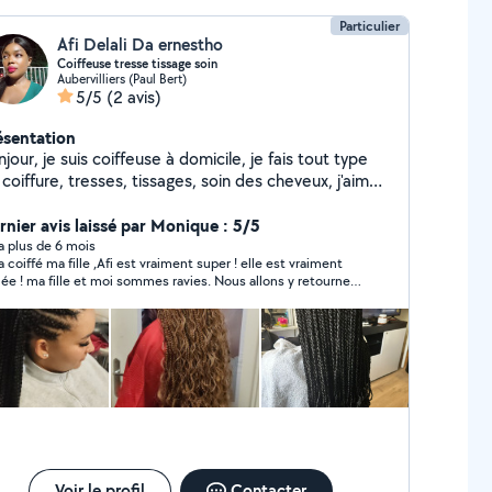
Particulier
Afi Delali Da ernestho
Coiffeuse tresse tissage soin
Aubervilliers (Paul Bert)
5/5
(2 avis)
ésentation
jour, je suis coiffeuse à domicile, je fais tout type
coiffure, tresses, tissages, soin des cheveux, j'aime
endre soin des cheveux de mes clientes.
rnier avis laissé par Monique : 5/5
y a plus de 6 mois
fé ma fille ,Afi est vraiment super ! elle est vraiment
ée ! ma fille et moi sommes ravies. Nous allons y retourner
 que possible .
Voir le profil
Contacter