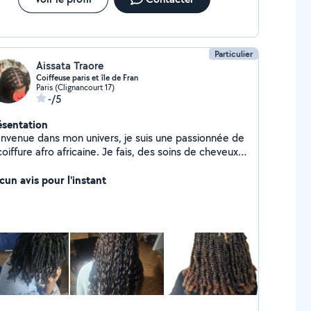
Particulier
Aissata Traore
Coiffeuse paris et île de Fran
Paris (Clignancourt 17)
-/5
ésentation
enue dans mon univers, je suis une passionnée de
ffure afro africaine. Je fais, des soins de cheveux,
natte collé où simple, braid, vanille, twist, boho
id, crochet etc.
cun avis pour l'instant