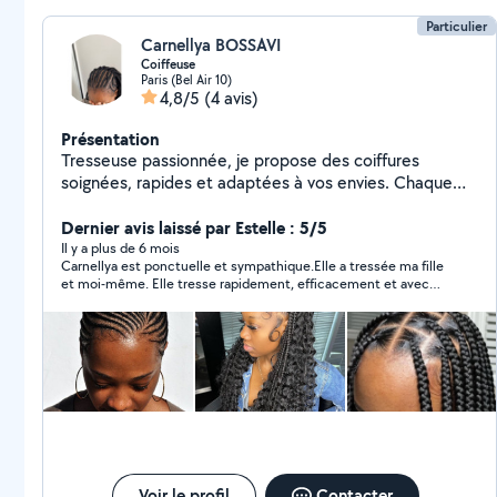
Particulier
Carnellya BOSSAVI
Coiffeuse
Paris (Bel Air 10)
4,8/5
(4 avis)
Présentation
Tresseuse passionnée, je propose des coiffures
soignées, rapides et adaptées à vos envies. Chaque
prestation est personnalisée : nous discutons
ensemble du style qui vous convient le mieux.
Dernier avis laissé par Estelle : 5/5
Disponible à domicile sur rendez-vous.
Il y a plus de 6 mois
Carnellya est ponctuelle et sympathique.Elle a tressée ma fille
et moi-même. Elle tresse rapidement, efficacement et avec
douceur. Elle s'adapte à nos besoins et m'a conseillé sur
l'entretien de nos cheveux. Nous sommes ravies du résultat et
je n'hésiterai pas à refaire appel à elle pour une prochaine
coiffure.
Voir le profil
Contacter