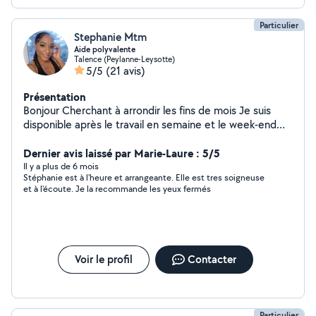
Particulier
Stephanie Mtm
Aide polyvalente
Talence (Peylanne-Leysotte)
5/5
(21 avis)
Présentation
Bonjour Cherchant à arrondir les fins de mois Je suis
disponible après le travail en semaine et le week-end
Étant moi même maman d'un grand garçon je peux
garder, recuperer des enfants, aider pour les courses,
Dernier avis laissé par Marie-Laure : 5/5
faire certaine coiffure "afro" , rendre divers services....
Il y a plus de 6 mois
Stéphanie est à l'heure et arrangeante. Elle est tres soigneuse
*** petite particularité pour ceux qui ont des animaux je
et à l'écoute. Je la recommande les yeux fermés
suis allergique aux poils de chat** Le tarif pour la garde
d'enfant est de 10/h un supplément sera demandé par
enfant supplémentaire evidemment le tarif peut etre
negocié si plusieurs interventions et heures J'étudie vos
propositions n'hésitez pas A bientôt
Voir le profil
Contacter
Particulier