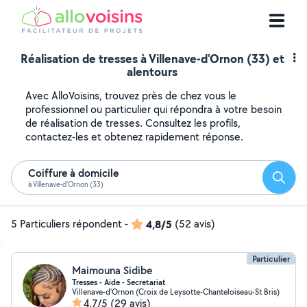
Réalisation de tresses à Villenave-d'Ornon (33) et
alentours
Avec AlloVoisins, trouvez près de chez vous le
professionnel ou particulier qui répondra à votre besoin
de réalisation de tresses. Consultez les profils,
contactez-les et obtenez rapidement réponse.
Coiffure à domicile
Reche
à Villenave-d'Ornon (33)
5 Particuliers répondent
-
4,8/5
(52 avis)
Particulier
Maimouna Sidibe
Tresses - Aide - Secretariat
Villenave-d'Ornon (Croix de Leysotte-Chanteloiseau-St Bris)
4,7/5
(29 avis)