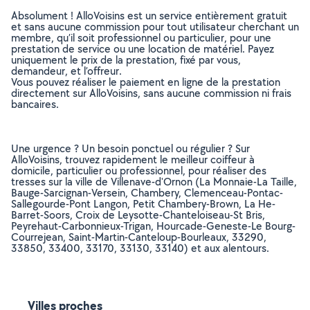
Absolument ! AlloVoisins est un service entièrement gratuit
et sans aucune commission pour tout utilisateur cherchant un
membre, qu’il soit professionnel ou particulier, pour une
prestation de service ou une location de matériel. Payez
uniquement le prix de la prestation, fixé par vous,
demandeur, et l’offreur.
Vous pouvez réaliser le paiement en ligne de la prestation
directement sur AlloVoisins, sans aucune commission ni frais
bancaires.
Une urgence ? Un besoin ponctuel ou régulier ? Sur
AlloVoisins, trouvez rapidement le meilleur coiffeur à
domicile, particulier ou professionnel, pour réaliser des
tresses sur la ville de Villenave-d'Ornon (La Monnaie-La Taille,
Bauge-Sarcignan-Versein, Chambery, Clemenceau-Pontac-
Sallegourde-Pont Langon, Petit Chambery-Brown, La He-
Barret-Soors, Croix de Leysotte-Chanteloiseau-St Bris,
Peyrehaut-Carbonnieux-Trigan, Hourcade-Geneste-Le Bourg-
Courrejean, Saint-Martin-Canteloup-Bourleaux, 33290,
33850, 33400, 33170, 33130, 33140) et aux alentours.
Villes proches