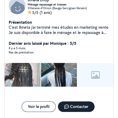
Ménage repassage et tresses
Villenave-d'Ornon (Bauge-Sarcignan-Versein)
5/5
(1 avis)
Présentation
C'est Bineta j'ai terminé mes études en marketing vente
Je suis disponible à faire le ménage et le repassage à
domicile et en même temps je fais des tresses
africaines contactez-moi si vous en avez besoin merci
Dernier avis laissé par Monique : 5/5
Il y a 5 mois
Pas de prestation
Voir le profil
Contacter