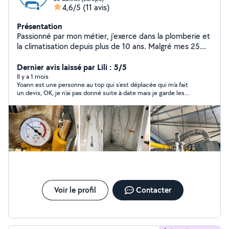
4,6/5
(11 avis)
Présentation
Passionné par mon métier, j'exerce dans la plomberie et
la climatisation depuis plus de 10 ans. Malgré mes 25
ans, j'ai acquis une solide expérience sur de nombreux
chantiers. Installation, dépannage, entretien, recherche
Dernier avis laissé par Lili : 5/5
de fuite, pose de climatisation réversible, chauffe-eau,
Il y a 1 mois
Yoann est une personne au top qui s’est déplacée qui m’a fait
sanitaires Je privilégie un travail propre, des tarifs justes
un devis, OK, je n’ai pas donné suite à date mais je garde les
et la satisfaction de mes clients. N'hésitez pas à me
coordonnées de Yoann parce qu’il est super compétent et
contacter pour discuter de votre projet
super gentil et réactif et pris au top
Voir le profil
Contacter