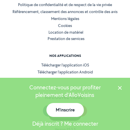
Politique de confidentialité et de respect de la vie privée
Référencement, classement des annonces et contrôle des avis
Mentions légales
Cookies
Location de matériel
Prestation de services
NOS APPLICATIONS
Télécharger l’application iOS
Télécharger l’application Android
Connectez-vous pour profiter
pleinement d'AlloVoisins
Retrouvez-nous :
M'inscrire
Carte
Déjà inscrit ? Me connecter
Version 25.5.3