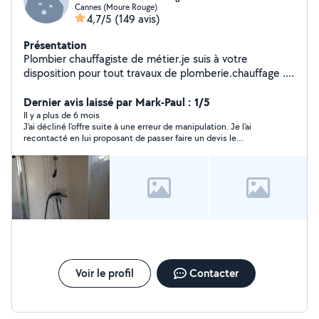
Cannes (Moure Rouge)
4,7/5
(149 avis)
Présentation
Plombier chauffagiste de métier.je suis à votre
disposition pour tout travaux de plomberie.chauffage .je
suis dedans depuis 40ans . voir mes avis . merci de
votre confiance travaux soigner et garantie et avec le
Dernier avis laissé par Mark-Paul : 1/5
sourire a bientôt
Il y a plus de 6 mois
J’ai décliné l’offre suite à une erreur de manipulation. Je l’ai
recontacté en lui proposant de passer faire un devis le
25/08/25 et pas de nouvelles. Dommage
Voir le profil
Contacter