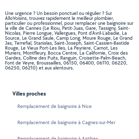
Une urgence ? Un besoin ponctuel ou régulier ? Sur
AlloVoisins, trouvez rapidement le meilleur plombier,
particulier ou professionnel, pour remplacer une baignoire sur
la ville de Cannes (Le Riou, Petit-Juas, Gare, Tassigny, Saint-
Nicolas, Pierre Longue, Vallergues, Pont d'Avril-L'abadie, La
Source, Le Grand Saule, Camp Long, Moure Rouge, Le Grand
Jas, Terrefial, Stanislas, Saint-Joseph, Saint-Cassien-Bastide
Rouge, Le Vieux Port-Les Iles, La Peyriere, Carnot, Les
Muriers, Montfleury, Bocca Centre, La Californie, Croix des
Gardes, Colline des Puits, Ranguin, Croisette-Palm-Beach,
Font de Veyre, Broussailles, 06150, 06400, 06110, 06220,
06250, 06210) et aux alentours.
Villes proches
Remplacement de baignoire à Nice
Remplacement de baignoire à Cagnes-sur-Mer
Remplacement de baignoire à Antibes