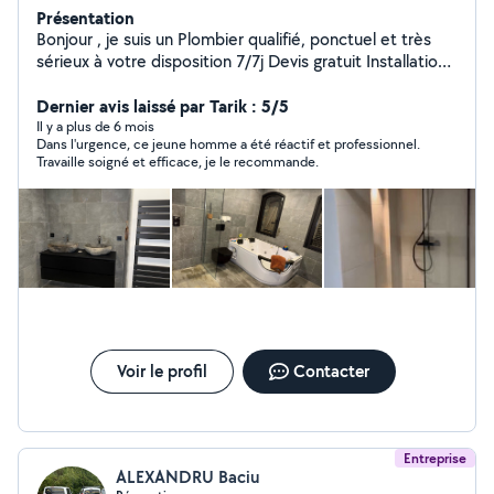
Présentation
Bonjour , je suis un Plombier qualifié, ponctuel et très
sérieux à votre disposition 7/7j Devis gratuit Installation
sanitaire Réparation de fuite J’ai tous le matériel qu’il
faut bien équipé Voici ci dessous quelque photos de
Dernier avis laissé par Tarik : 5/5
mes chantiers Merci
Il y a plus de 6 mois
Dans l'urgence, ce jeune homme a été réactif et professionnel.
Travaille soigné et efficace, je le recommande.
Voir le profil
Contacter
Entreprise
ALEXANDRU Baciu