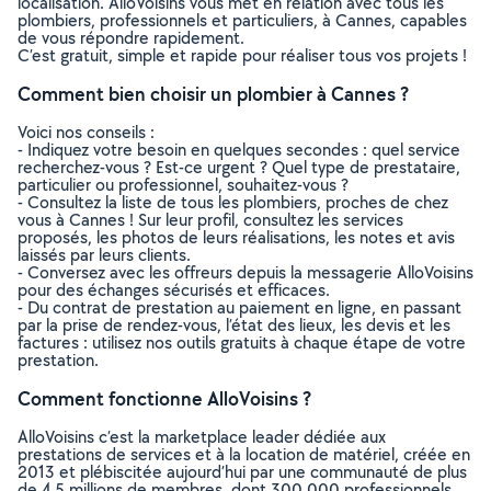
localisation. AlloVoisins vous met en relation avec tous les
plombiers, professionnels et particuliers, à Cannes, capables
de vous répondre rapidement.
C’est gratuit, simple et rapide pour réaliser tous vos projets !
Comment bien choisir un plombier à Cannes ?
Voici nos conseils :
- Indiquez votre besoin en quelques secondes : quel service
recherchez-vous ? Est-ce urgent ? Quel type de prestataire,
particulier ou professionnel, souhaitez-vous ?
- Consultez la liste de tous les plombiers, proches de chez
vous à Cannes ! Sur leur profil, consultez les services
proposés, les photos de leurs réalisations, les notes et avis
laissés par leurs clients.
- Conversez avec les offreurs depuis la messagerie AlloVoisins
pour des échanges sécurisés et efficaces.
- Du contrat de prestation au paiement en ligne, en passant
par la prise de rendez-vous, l’état des lieux, les devis et les
factures : utilisez nos outils gratuits à chaque étape de votre
prestation.
Comment fonctionne AlloVoisins ?
AlloVoisins c’est la marketplace leader dédiée aux
prestations de services et à la location de matériel, créée en
2013 et plébiscitée aujourd’hui par une communauté de plus
de 4,5 millions de membres, dont 300 000 professionnels.