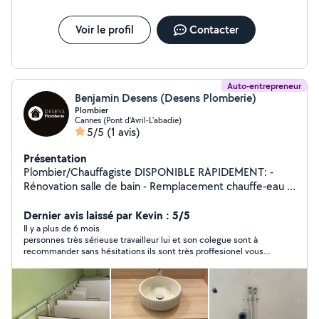
Voir le profil
Contacter
Auto-entrepreneur
Benjamin Desens (Desens Plomberie)
Plombier
Cannes (Pont d'Avril-L'abadie)
5/5
(1 avis)
Présentation
Plombier/Chauffagiste DISPONIBLE RAPIDEMENT: -
Rénovation salle de bain - Remplacement chauffe-eau -
Débouchage des canalisations - Installations sanitaires
Dernier avis laissé par Kevin : 5/5
Il y a plus de 6 mois
personnes très sérieuse travailleur lui et son colegue sont à
recommander sans hésitations ils sont très proffesionel vous
pouvez faire appel à eux le travail sera bien parfaitement
réalisée