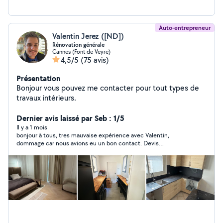
Auto-entrepreneur
Valentin Jerez ([ND])
Rénovation générale
Cannes (Font de Veyre)
4,5/5
(75 avis)
Présentation
Bonjour vous pouvez me contacter pour tout types de
travaux intérieurs.
Dernier avis laissé par Seb : 1/5
Il y a 1 mois
bonjour à tous, tres mauvaise expérience avec Valentin,
dommage car nous avions eu un bon contact. Devis
extrêmement salé pour remplacer une baignoire (1700 euros)
avec tout un tas d'option dont 4m2 de pose de carrelage. Au
final, la moitié du devis n'a pas été réalisée car la baignoire a été
facile à retirer. En revanche, Valentin a quand même exigé de
se faire payer de la totalité en prétextant des complexité pour
connecter la baignoire et le remplacement d'une partie de la
colonne descendante (de l'immeuble). Ce qui s'est avéré faux
la poussière en depot etait une preuve qu'il n'avait pas touché à
cette partie. Si encore le travail avait été bien fait....mais il a
mis des coups de disqueuse dans le carrelage, a ébréché pleins