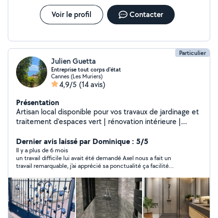
de carreaux, et le joint de silicone n'est pas étanche. Enfin,
Voir le profil
Contacter
probablement le pire, lui ayant fait confiance, je lui avais laissé
un trousseau de clés qu'il n'a pas voulu me rendre. A toutes et
tous, méfiez vous.
Particulier
Julien Guetta
Entreprise tout corps d'état
Cannes (Les Muriers)
4,9/5
(14 avis)
Présentation
Artisan local disponible pour vos travaux de jardinage et
traitement d'espaces vert | rénovation intérieure |
Soudure | Ferronerie d'art
Dernier avis laissé par Dominique : 5/5
Il y a plus de 6 mois
un travail difficile lui avait été demandé Axel nous a fait un
travail remarquable, j'ai apprécié sa ponctualité ça facilité
d'écoute et bien sûr son excellent travail je le recommande
tout à fait merci Axel. Il s'est occupé d'acheter le matériel qu'il
fallait changer.