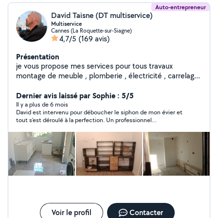
Auto-entrepreneur
David Taisne (DT multiservice)
Multiservice
Cannes (La Roquette-sur-Siagne)
4,7/5
(169 avis)
Présentation
je vous propose mes services pour tous travaux
montage de meuble , plomberie , électricité , carrelage
, peinture, agencement, faux plafond, montage de
cuisine, store et volet roulant porte de garage et
Dernier avis laissé par Sophie : 5/5
d'autres interventions. Ayant été directeur technique de
Il y a plus de 6 mois
David est intervenu pour déboucher le siphon de mon évier et
palace pendant plusieurs années , j intervient sur toutes
tout s’est déroulé à la perfection. Un professionnel
pannes devis et renseignement gratuit sur déplacement
extrêmement minutieux, au travail irréprochable et d’une
propre et ponctuel
grande sympathie. Vous pouvez vraiment compter sur lui : une
personne rare, fiable et bienveillante. Je recommande
chaleureusement !
Voir le profil
Contacter