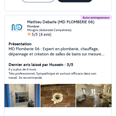
Auto-entrepreneur
Mathieu Debarle (MD PLOMBERIE 06)
Plombier
Mougins (Aubarede-Campelieres)
5/5
(4 avis)
Présentation
MD Plomberie 06 : Expert en plomberie, chauffage,
dépannage et création de salles de bains sur mesure
pour particuliers et professionnels dans le 06/83
Services : Installation et rénovation de systèmes de
Dernier avis laissé par Hussein : 5/5
plomberie. Dépannage rapide pour fuites et pannes.
Il y a plus de 6 mois
Très professionnel, Sympathique et surtout efficace dans son
Entretien de chauffage. Aménagement de salles de
travail. Je recommande.
bains sur mesure. Pourquoi nous choisir ? Qualité,
réactivité, et conseils personnalisés. Contactez-nous
pour un devis gratuit !