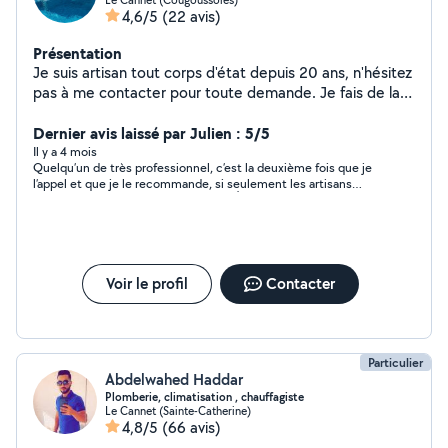
4,6/5
(22 avis)
Présentation
Je suis artisan tout corps d'état depuis 20 ans, n'hésitez
pas à me contacter pour toute demande. Je fais de la
qualité et à bon prix
Dernier avis laissé par Julien : 5/5
Il y a 4 mois
Quelqu’un de très professionnel, c’est la deuxième fois que je
l’appel et que je le recommande, si seulement les artisans
étaient tous comme ça ! bravo Alex 👌
Voir le profil
Contacter
Particulier
Abdelwahed Haddar
Plomberie, climatisation , chauffagiste
Le Cannet (Sainte-Catherine)
4,8/5
(66 avis)