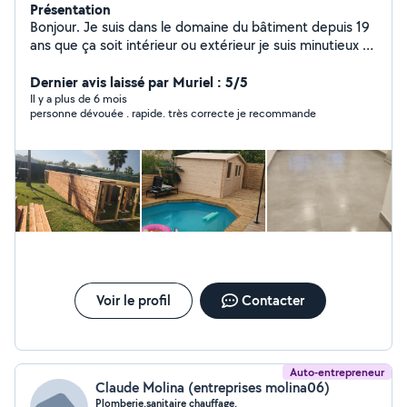
Présentation
Bonjour. Je suis dans le domaine du bâtiment depuis 19
ans que ça soit intérieur ou extérieur je suis minutieux et
ambitieux je résous tout problème et solutions à vos
besoins.
Dernier avis laissé par Muriel : 5/5
Il y a plus de 6 mois
personne dévouée . rapide. très correcte je recommande
Voir le profil
Contacter
Auto-entrepreneur
Claude Molina (entreprises molina06)
Plomberie.sanitaire chauffage.