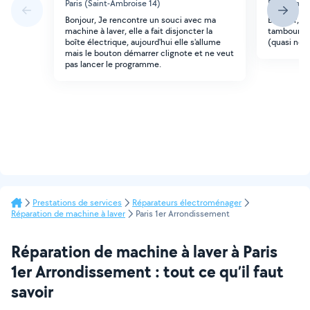
Paris (Saint-Ambroise 14)
Paris (Bati
Bonjour, Je rencontre un souci avec ma
Bonjour, ré
machine à laver, elle a fait disjoncter la
tambour n
boîte électrique, aujourd'hui elle s'allume
(quasi ne
mais le bouton démarrer clignote et ne veut
pas lancer le programme.
Prestations de services
Réparateurs électroménager
Réparation de machine à laver
Paris 1er Arrondissement
Réparation de machine à laver à Paris
1er Arrondissement : tout ce qu’il faut
savoir