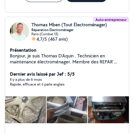
Auto-entrepreneur
Thomas Mben (Tout Électroménager)
Réparation Électroménager
Paris (Combat 13)
4,7/5
(467 avis)
Présentation
Bonjour, je suis Thomas D'Aquin . Technicien en
maintenance électroménager. Membre des REPAR'
ACTEURS D'ÎLE de FRANCE. Expert en lave linge, sèche
linge, lave vaisselle , cuisinières et fours. Réussite 95%.
Dernier avis laissé par Jef : 5/5
(Protégeons notre Planète)
Il y a plus de 6 mois
Rapide, efficace et il parle anglais