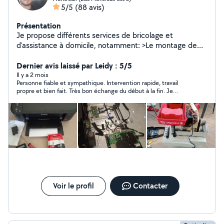
5/5
(88 avis)
Présentation
Je propose différents services de bricolage et
d'assistance à domicile, notamment: >Le montage de
meubles (IKEA, Conforama, Leroy Merlin, etc.), >La
réparation d'objets ou de petits équipements >Les
Dernier avis laissé par Leidy : 5/5
petites installations et ajustements à la maison,
Il y a 2 mois
Personne fiable et sympathique. Intervention rapide, travail
>Fixations murales, cadres, tringles, supports TV, fixation
propre et bien fait. Très bon échange du début à la fin. Je
d'étagères, remplacement de poignées, Ainsi que divers
recommande vivement.
travaux de bricolage >Petits réglages,
démontage/remontage, aide à l'aménagement,
>Peinture, etc. ***Je travaille avec sérieux, soin et
efficacité, en veillant toujours à laisser un travail propre
et bien réalisé. Mon objectif est de trouver des
solutions pratiques et durables selon vos besoins.
Voir le profil
Contacter