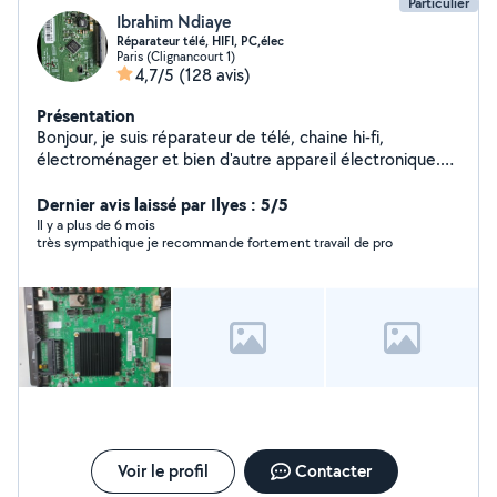
Particulier
Ibrahim Ndiaye
Réparateur télé, HIFI, PC,élec
Paris (Clignancourt 1)
4,7/5
(128 avis)
Présentation
Bonjour, je suis réparateur de télé, chaine hi-fi,
électroménager et bien d'autre appareil électronique.
Contactez moi et on fera si besoin un diagnostic à
distance avant que je passe vous dépanner. Merci et à
Dernier avis laissé par Ilyes : 5/5
bientôt.
Il y a plus de 6 mois
très sympathique je recommande fortement travail de pro
Voir le profil
Contacter