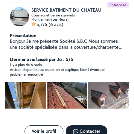
Entreprise
SERVICE BATIMENT DU CHATEAU
Couvreur et benne à gravats
Montfermeil (Les Fleurs)
3,7/5
(6 avis)
Présentation
Bonjour Je me présente Société S.B.C Nous sommes
une société spécialisée dans la couverture/charpente
Nous avons 25 ans de métier La société SBC et âge de
9ans d'expérience Nous faisons aussi l'évacuation de
Dernier avis laissé par Jo : 5/5
tout type de déchets et de gravats et (démolition)
Il y a plus de 6 mois
Artisan disponible au question et explique bien l éventuel
Nous sommes disponibles pour toutes vos demandes.
problème rencontré
Merci beaucoup
Voir le profil
Contacter