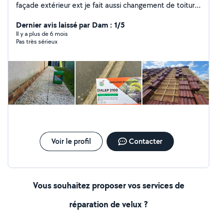
façade extérieur ext je fait aussi changement de toiture
changement de gouttière et biens plusse encore je sui
nouveau client sur Allo voisin et sa fait 7 ans que je sui
Dernier avis laissé par Dam : 1/5
dans le métier
Il y a plus de 6 mois
Pas très sérieux
Voir le profil
Contacter
Vous souhaitez proposer vos services de
réparation de velux ?