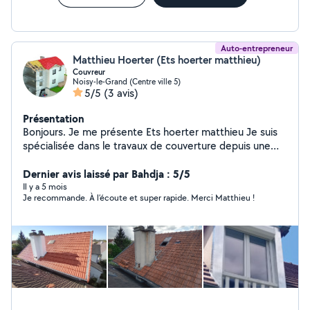
Auto-entrepreneur
Matthieu Hoerter (Ets hoerter matthieu)
Couvreur
Noisy-le-Grand (Centre ville 5)
5/5
(3 avis)
Présentation
Bonjours. Je me présente Ets hoerter matthieu Je suis
spécialisée dans le travaux de couverture depuis une
dizaine d'années je réalise tous types de couverture en
neuf et rénovation j'interviens également Sur des
Dernier avis laissé par Bahdja : 5/5
travaux d'entretien, exemple Traitement de toiture,
Il y a 5 mois
Je recommande. À l’écoute et super rapide. Merci Matthieu !
nettoyage de toiture, Recherche de fuites,
Remplacement réparation fêtage, remplacement de
rive, pose de velux en création ou rénovation, Isolation
de comble, travaux de zingueurie, charpente,
remplacement de gouttière, zinc pvc, tous types de
travaux de couverture Je me déplace dans toute l'Île-
de-France devis et déplacement gratuit Recherche de
fuite. Intervention rapide. N'hésitez pas à me contacter