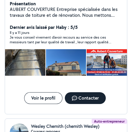
Présentation
AUBERT COUVERTURE Entreprise spécialisée dans les
travaux de toiture et de rénovation. Nous mettons
notre savoir-faire à votre service pour tous vos projets :
* Nettoyage et démoussage de toiture * Traitement
Dernier avis laissé par Haby : 5/5
hydrofuge * Réparation de toiture * Remplacement de
Il y a 11 jours
Je vous conseil vivement d'avoir recours au service des ces
tuiles * Faîtage * Gouttières (PVC et zinc) * Zinguerie *
messieurs tant par leur qualité de travail , leur rapport qualité
Pose et remplacement de Velux * Recherche et
prix, l'écoute du client et leur amabilité exemplaire. Merci pour
réparation de fuites * Ravalement de façade * Peinture
votre intervention sur la toiture .
extérieure Devis gratuit Intervention rapide Travail
soigné Vérification et déplacement 150
Voir le profil
Contacter
Auto-entrepreneur
Wesley Chemith (chemith Wesley)
Couvreur ramoneur