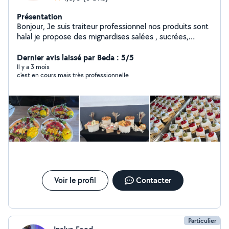
Présentation
Bonjour, Je suis traiteur professionnel nos produits sont
halal je propose des mignardises salées , sucrées,
plateaux de charcuterie et plateaux de fruits pastels
tout sa fait maison. Boisson bissap, gingembre, tamarin
Dernier avis laissé par Beda : 5/5
Cocktail déjeunatoire/ dînatoire N'hésitez pas si vous
Il y a 3 mois
c'est en cours mais très professionnelle
avez des questions
Voir le profil
Contacter
Particulier