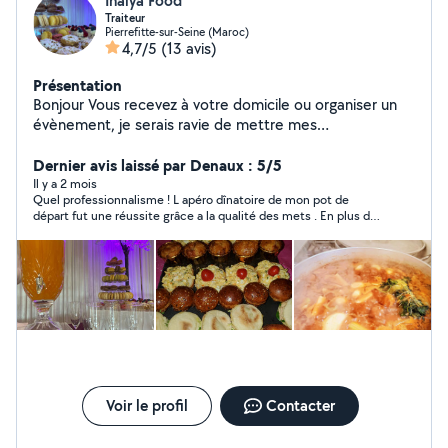
Inalya Food
Traiteur
Pierrefitte-sur-Seine (Maroc)
4,7/5
(13 avis)
Présentation
Bonjour Vous recevez à votre domicile ou organiser un
évènement, je serais ravie de mettre mes
compétences à votre service. N'hésitez pas pour toutes
questions sucrée ou salée ! À bientôt. Avec
Dernier avis laissé par Denaux : 5/5
gourmandises Inalya ...
Il y a 2 mois
Quel professionnalisme ! L apéro dînatoire de mon pot de
départ fut une réussite grâce a la qualité des mets . En plus d
être magnifiquement présentables ils sont délicieux ! Mes
collègues ont souhaité prendre les coordonnées du prestataire
Bravo et merci INALYA !
Voir le profil
Contacter