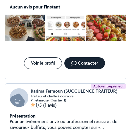
notamment des cocktails dinatoires et déjeunatoires,
mariage , bapteme , babyshowers plateaux de canapés,
Aucun avis pour l'instant
buffets gastronomiques, plateaux-repas, petit-déjeuner
Voir le profil
Contacter
Auto-entrepreneur
Karima Ferraoun (SUCCULENCE TRAITEUR)
Traiteur et cheffe à domicile
Villetaneuse (Quartier 1)
1/5
(1 avis)
Présentation
Pour un évènement privé ou professionnel réussi et de
savoureux buffets, vous pouvez compter sur «