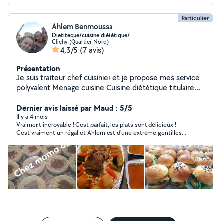
Particulier
Ahlem Benmoussa
Dietiteque/cuisine diététique/
Clichy (Quartier Nord)
4,3/5
(7 avis)
Présentation
Je suis traiteur chef cuisinier et je propose mes service
polyvalent Menage cuisine Cuisine diététique titulaire
d'un diplome de nutritioniste Je propose le batch
cooking des recettes healthy revisité avec méthode de
Dernier avis laissé par Maud : 5/5
conservation sans changement de goût des desserts
Il y a 4 mois
Vraiment incroyable ! Cest parfait, les plats sont délicieux !
fait maison des gâteaux même le goûter pour vous
Cest vraiment un régal et Ahlem est d'une extrême gentillesse
enfants a des prix correct et recettes bien soignée
je recommande a 100% !