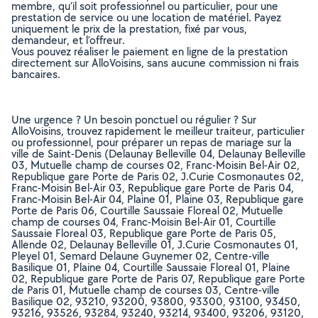
membre, qu’il soit professionnel ou particulier, pour une
prestation de service ou une location de matériel. Payez
uniquement le prix de la prestation, fixé par vous,
demandeur, et l’offreur.
Vous pouvez réaliser le paiement en ligne de la prestation
directement sur AlloVoisins, sans aucune commission ni frais
bancaires.
Une urgence ? Un besoin ponctuel ou régulier ? Sur
AlloVoisins, trouvez rapidement le meilleur traiteur, particulier
ou professionnel, pour préparer un repas de mariage sur la
ville de Saint-Denis (Delaunay Belleville 04, Delaunay Belleville
03, Mutuelle champ de courses 02, Franc-Moisin Bel-Air 02,
Republique gare Porte de Paris 02, J.Curie Cosmonautes 02,
Franc-Moisin Bel-Air 03, Republique gare Porte de Paris 04,
Franc-Moisin Bel-Air 04, Plaine 01, Plaine 03, Republique gare
Porte de Paris 06, Courtille Saussaie Floreal 02, Mutuelle
champ de courses 04, Franc-Moisin Bel-Air 01, Courtille
Saussaie Floreal 03, Republique gare Porte de Paris 05,
Allende 02, Delaunay Belleville 01, J.Curie Cosmonautes 01,
Pleyel 01, Semard Delaune Guynemer 02, Centre-ville
Basilique 01, Plaine 04, Courtille Saussaie Floreal 01, Plaine
02, Republique gare Porte de Paris 07, Republique gare Porte
de Paris 01, Mutuelle champ de courses 03, Centre-ville
Basilique 02, 93210, 93200, 93800, 93300, 93100, 93450,
93216, 93526, 93284, 93240, 93214, 93400, 93206, 93120,