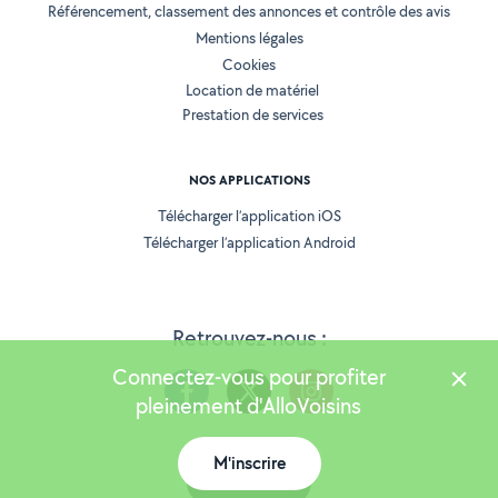
Référencement, classement des annonces et contrôle des avis
Mentions légales
Cookies
Location de matériel
Prestation de services
NOS APPLICATIONS
Télécharger l’application iOS
Télécharger l’application Android
Retrouvez-nous :
Connectez-vous pour profiter
pleinement d'AlloVoisins
M'inscrire
Version 25.5.3
Carte