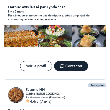
Succulence Traiteur et Chef à Domicile ». Notre service
traiteur vous offre des plats savoureux et vous
Dernier avis laissé par Lynda : 1/5
accompagne dans la réussite de vos événements, Vous
Il y a 5 mois
Pas sérieuse et ne donne pas de réponse, très compliqué de
pouvez compter sur nos nombreuses années
communiquer avec cette personne
d'expérience.
Voir le profil
Contacter
Particulier
Fatome HN
Cuisine, BATCH COOKING…
Asnières-sur-Seine (Gresillons i)
4,4/5
(7 avis)