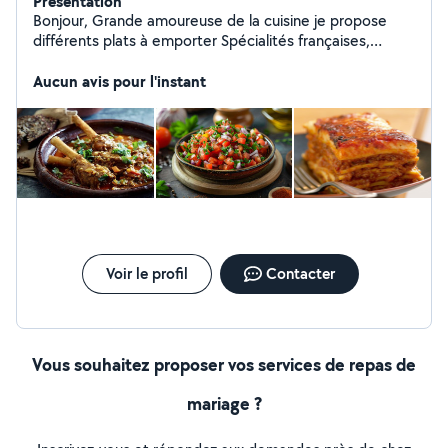
Présentation
Bonjour, Grande amoureuse de la cuisine je propose
différents plats à emporter Spécialités françaises,
marocaines, italiennes, asiatiques, healthy, équilibrées...
Possibilité de passer commande de petits fours, de
Aucun avis pour l'instant
gâteaux orientaux pour vos évènements... N'hésitez pas
à me contacter Je propose également des heures de
ménage ( gros ménage, d'entrée ou de sortie de
logement , de fin de travaux)
Voir le profil
Contacter
Vous souhaitez proposer vos services de repas de
mariage ?