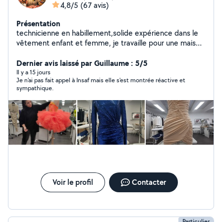
4,8/5
(67 avis)
Présentation
technicienne en habillement,solide expérience dans le
vêtement enfant et femme, je travaille pour une maison
de couture de luxe parisienne. Je propose des services
de retouche et couture de tout type de
Dernier avis laissé par Guillaume : 5/5
produit:changement de zip,rideaux,ourlet Djean etc.
Il y a 15 jours
Je n'ai pas fait appel à Insaf mais elle s'est montrée réactive et
sympathique.
Voir le profil
Contacter
Particulier