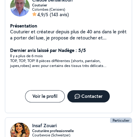
Couturier
Colombes (Cerisiers)
4,9/5
(143 avis)
Présentation
Couturier et créateur depuis plus de 40 ans dans le prêt
a porter del luxe, je propose de retoucher et
transformer vos vêtements à votre convenance !
Dernier avis laissé par Nadège : 5/5
Il y a plus de 6 mois
TOP, TOP, TOP! 8 pièces différentes (shorts, pantalon,
jupes,robes) avec pour certains des tissus très délicats
(dentelle...), à réduire, à élargir, à couper...En un temps record,
avec des finitions parfaites et un prix défiant toute
concurrence !, tout ce que j'aime. je suis plus que satisfaite, on
ne peut faire mieux! une fois de plus, MERCI Claude, ça fait
plaisir de collaborer avec des personnes comme vous. C'est
plus qu'une recommandation que je peux faire car il est de plus
Voir le profil
Contacter
très aimable et de bons conseils! A très bientôt.
Particulier
Insaf Zouari
Couturière professionnelle
Courbevoie (Schweitzer)