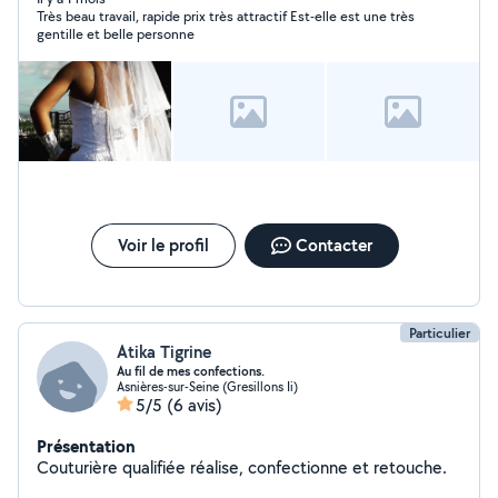
Très beau travail, rapide prix très attractif Est-elle est une très
Repassage, Entretien de la maison N'hésitez pas à me
gentille et belle personne
contacter en privé pour vos besoins
Voir le profil
Contacter
Particulier
Atika Tigrine
Au fil de mes confections.
Asnières-sur-Seine (Gresillons Ii)
5/5
(6 avis)
Présentation
Couturière qualifiée réalise, confectionne et retouche.