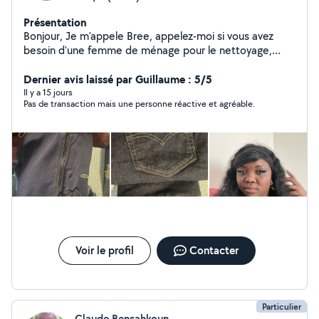
Présentation
Bonjour, Je m'appele Bree, appelez-moi si vous avez
besoin d'une femme de ménage pour le nettoyage,
repassage, la couture et le baby sitter..Je suis patient,
attentionné et disponible. Je parle anglais aussi.
Dernier avis laissé par Guillaume : 5/5
Il y a 15 jours
Pas de transaction mais une personne réactive et agréable.
Voir le profil
Contacter
Particulier
Claude Bensahkoun