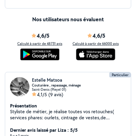
Nos utilisateurs nous évaluent
4,6/5
4,6/5
Calculé à partir de 48731 avis
Calculé à partir de 66000 avis
Particulier
Estelle Matsoa
Couturière , repassage, ménage
Saint-Denis (Pleyel 01)
4,1/5
(9 avis)
Présentation
Styliste de métier, je réalise toutes vos retouches(
services phares: ourlets, cintrage de vestes,de
vêtements , changement de zip, doublure) avec
précision et rapidité . Créations sur mesure , robes (
Dernier avis laissé par Liza : 5/5
mariage cocktail ou autre occasion) jupes, pantalons
Il y a 1 mois