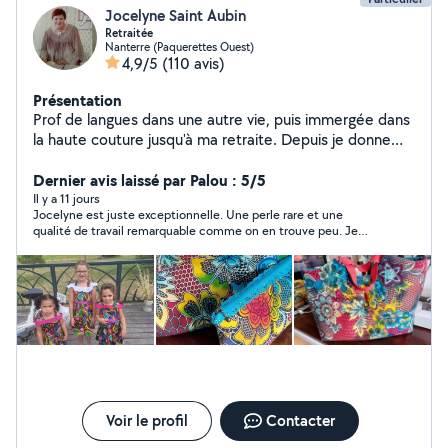
Jocelyne Saint Aubin
Retraitée
Nanterre (Paquerettes Ouest)
4,9/5
(110 avis)
Présentation
Prof de langues dans une autre vie, puis immergée dans
la haute couture jusqu'à ma retraite. Depuis je donne
des cours de couture, de Tricot, fais de l'aide aux
devoirs, du théâtre et du bénévolat....
Dernier avis laissé par Palou : 5/5
Il y a 11 jours
Jocelyne est juste exceptionnelle. Une perle rare et une
qualité de travail remarquable comme on en trouve peu. Je
recommande vivement
Voir le profil
Contacter