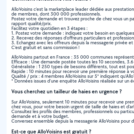
AlloVoisins c’est la marketplace leader dédiée aux prestatio
de membres, dont 300 000 professionnels.
Postez votre demande et trouvez proche de chez vous un parti
rapport qualité/prix.
Facilitez votre quotidien en 3 étapes :
1. Postez votre demande : indiquez votre besoin en quelque
2. Recevez des réponses d’offreurs particuliers et professio
3. Echangez avec les offreurs depuis la messagerie privée et 
C’est gratuit et sans commission !
AlloVoisins partout en France : 35 000 communes représentées 
Efficace : Une demande postée toutes les 10 secondes, 3.6
Généraliste : 1 250 types de besoins différents, tout est poss
Rapide : 10 minutes pour recevoir une première réponse à 
Qualité / prix : 4 membres AlloVoisins sur 5* indiquent qu’All
* Données issues d’une enquête AlloVoisins réalisée sur un é
Vous cherchez un tailleur de haies en urgence ?
Sur AlloVoisins, seulement 10 minutes pour recevoir une p
chez vous, pour votre besoin urgent de taille de haies et d'a
Consultez les profils des membres, professionnels ou particuli
demande et à votre budget.
Conversez ensemble depuis la messagerie AlloVoisins pour de
Est-ce que AlloVoisins est gratuit ?