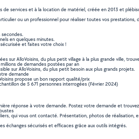
ns de services et à la location de matériel, créée en 2013 et plébi
culier ou un professionnel pour réaliser toutes vos prestations, d
s secondes.
nnels en quelques minutes.
sécurisée et faites votre choix !
sur AlloVoisins, du plus petit village à la plus grande ville, tro
 millions de demandes postées par an
ible sur AlloVoisins, du plus petit besoin aux plus grands projets.
votre demande
oVoisins propose un bon rapport qualité/prix
chantillon de 5 671 personnes interrogées (Février 2024)
remière réponse à votre demande. Postez votre demande et trouve
rbustes
ers, qui vous ont contacté. Présentation, photos de réalisation, exp
s échanges sécurisés et efficaces grâce aux outils intégrés.