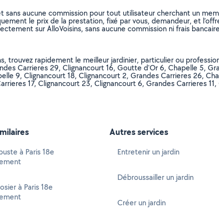
et sans aucune commission pour tout utilisateur cherchant un membre
uement le prix de la prestation, fixé par vous, demandeur, et l’offr
rectement sur AlloVoisins, sans aucune commission ni frais bancaire
 trouvez rapidement le meilleur jardinier, particulier ou professionne
des Carrieres 29, Clignancourt 16, Goutte d'Or 6, Chapelle 5, Gra
elle 9, Clignancourt 18, Clignancourt 2, Grandes Carrieres 26, Chap
arrieres 17, Clignancourt 23, Clignancourt 6, Grandes Carrieres 11
imilaires
Autres services
rbuste à Paris 18e
Entretenir un jardin
sement
Débroussailler un jardin
rosier à Paris 18e
sement
Créer un jardin