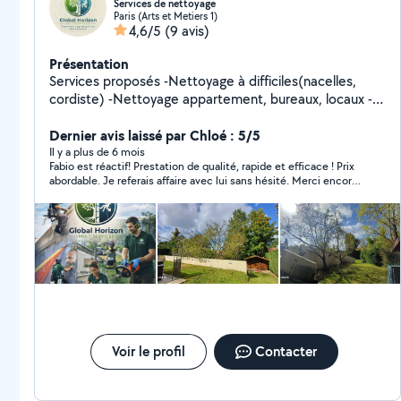
Services de nettoyage
Paris (Arts et Metiers 1)
4,6/5
(9 avis)
Présentation
Services proposés -Nettoyage à difficiles(nacelles,
cordiste) -Nettoyage appartement, bureaux, locaux -
Nettoyage de façades -Nettoyage de toitures,
gouttières -Nettoyage de vitres , vérandas ,terrasse -
Dernier avis laissé par Chloé : 5/5
Nettoyage de portes de garages ,portes, volets -
Il y a plus de 6 mois
Fabio est réactif! Prestation de qualité, rapide et efficace ! Prix
Nettoyage de panneaux solaires, store ban -Nettoyage
abordable. Je referais affaire avec lui sans hésité. Merci encore
de Canapés,matelas,tapis... -Tonte de pelouse et taille
!
des haies -Élagage d'arbres -Aménagement paysager
Voir le profil
Contacter