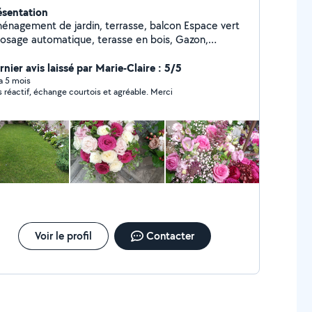
ésentation
nagement de jardin, terrasse, balcon Espace vert
rosage automatique, terasse en bois, Gazon,
airage, Entretien...sur RDV ; Merci
nier avis laissé par Marie-Claire : 5/5
 a 5 mois
Très réactif, échange courtois et agréable. Merci
Voir le profil
Contacter