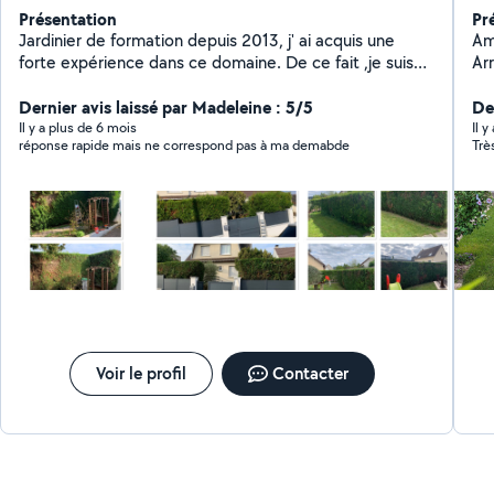
Présentation
Pr
Jardinier de formation depuis 2013, j' ai acquis une
Amé
forte expérience dans ce domaine. De ce fait ,je suis
Ar
disponible pour tout vos travaux de Jardinage, de
Écl
paysage et d'entretien d'espace vert . J'ai également
Dernier avis laissé par Madeleine : 5/5
Der
acquis une compétence en Pose de Terrasse en Bois
Il y a plus de 6 mois
Il y
réponse rapide mais ne correspond pas à ma demabde
sur plot. Pour être rassuré de mon professionnalisme,
je vous prierais de jeter un petit coup d œil dans ma
galerie photo où j'ai mis quelques une de mes
réalisations. Merci de votre confiance !
Voir le profil
Contacter