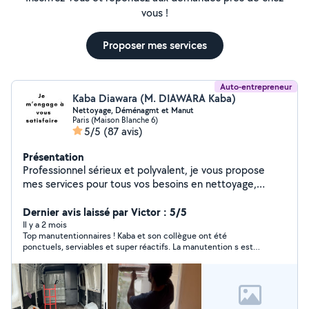
vous !
Proposer mes services
Auto-entrepreneur
Kaba Diawara (M. DIAWARA Kaba)
Nettoyage, Déménagmt et Manut
Paris (Maison Blanche 6)
5/5
(87 avis)
Présentation
Professionnel sérieux et polyvalent, je vous propose
mes services pour tous vos besoins en nettoyage,
conciergerie, déménagement, manutention, bricolage
et petits travaux du quotidien. Grâce à mon expérience
Dernier avis laissé par Victor : 5/5
et à mon sens du service, j'interviens avec efficacité,
Il y a 2 mois
Top manutentionnaires ! Kaba et son collègue ont été
soin et professionnalisme afin de vous garantir un travail
ponctuels, serviables et super réactifs. La manutention s est
propre et de qualité. Ponctuel, organisé et à l'écoute, je
déroulée à merveille grâce à eux ! Je recommande
m'adapte à chaque demande pour vous offrir une
prestation fiable et sans stress. Mon objectif : vous
apporter une aide concrète et une entière satisfaction
à chaque intervention. N'hésitez pas à me contacter, je