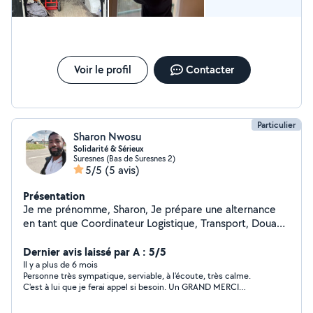
serai ravi de vous accompagner dans vos projets.
Voir le profil
Contacter
Particulier
Sharon Nwosu
Solidarité & Sérieux
Suresnes (Bas de Suresnes 2)
5/5
(5 avis)
Présentation
Je me prénomme, Sharon, Je prépare une alternance
en tant que Coordinateur Logistique, Transport, Douane
France & International. D'ici Octobre, je vous propose
mes services à domicile à domicile, pour: - Aide aux
Dernier avis laissé par A : 5/5
travaux. - Vider une cave. - Préparer un déménagement.
Il y a plus de 6 mois
Personne très sympatique, serviable, à l'écoute, très calme.
- Garder vos enfants. - Garder vos animaux. - Autres...
C'est à lui que je ferai appel si besoin. Un GRAND MERCI
Envoyer moi un message et nous planifierons cela
Sharon.
ensemble.