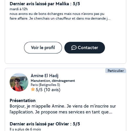
Dernier avis laissé par Malika : 5/5
mardi à 12h
nous avons eu de bons échanges mais nous n'avons pas pu
faire affaire. Je cherchais un chauffeur et dans ma demande je
n'ai pas bien précisé ce que je cherchais.
Voir le profil
Contacter
Particulier
Amine El Hadj
Manutention, déménagement
Paris (Batignolles 5)
5/5
(10 avis)
Présentation
Bonjour, je m'appelle Amine. Je viens de m'inscrire sur
l'application. Je propose mes services en tant que
manutentionnaire, aide-déménageur, préparateur de
commandes et bricoleur professionnel. Je suis
Dernier avis laissé par Olivier : 5/5
autonome, efficace et soigneux, notamment pour
Il y a plus de 6 mois