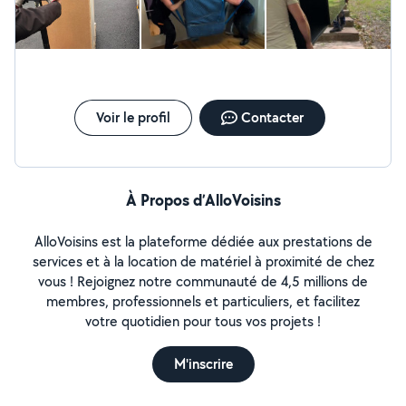
Débarras sur mesure : Intervention discrète et efficace
pour maisons, appartements, caves, garages ou locaux
professionnels, avec remise en état soignée. ~ Montage
de meubles haut de gamme : Assemblage précis,
finitions irréprochables, respect des normes et des
matériaux. Nos engagements : ~ Engagement
d'excellence ~ Ponctualité irréprochable ~ Devis
Voir le profil
Contacter
transparent ~ Matériel professionnel Pour toute
demande d'information ou de devis, n'hésitez pas à
nous contacter. Intervention partout en Île-de-France.
À Propos d’AlloVoisins
AlloVoisins est la plateforme dédiée aux prestations de
services et à la location de matériel à proximité de chez
vous ! Rejoignez notre communauté de 4,5 millions de
membres, professionnels et particuliers, et facilitez
votre quotidien pour tous vos projets !
M'inscrire