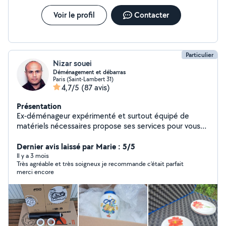
Voir le profil
Contacter
Particulier
Nizar souei
Déménagement et débarras
Paris (Saint-Lambert 31)
4,7/5
(87 avis)
Présentation
Ex-déménageur expérimenté et surtout équipé de
matériels nécessaires propose ses services pour vous
accompagner dans votre déménagement montage
emballage débarras des encombrants ouvert à toute
Dernier avis laissé par Marie : 5/5
proposition ....!
Il y a 3 mois
Très agréable et très soigneux je recommande c’était parfait
merci encore