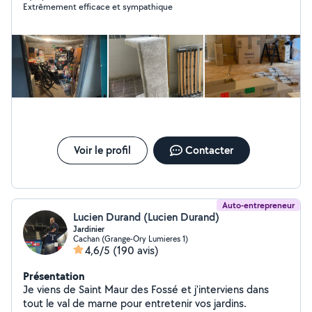
Extrêmement efficace et sympathique
l'installation de matériel, le montage de meubles et les
travaux de manutention. N'hésitez pas à me contacter
si vous avez besoin d'aide pour un déménagement, des
travaux ou de la préparation de commandes. Merci et à
bientôt !
Voir le profil
Contacter
Auto-entrepreneur
Lucien Durand (Lucien Durand)
Jardinier
Cachan (Grange-Ory Lumieres 1)
4,6/5
(190 avis)
Présentation
Je viens de Saint Maur des Fossé et j'interviens dans
tout le val de marne pour entretenir vos jardins.