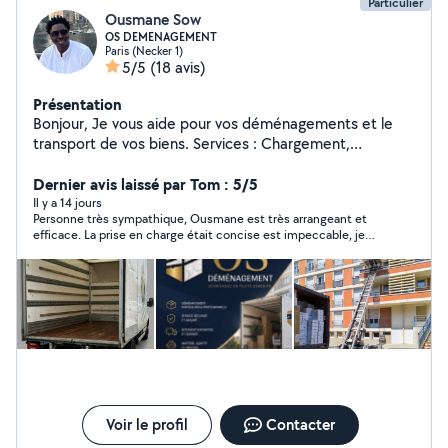
Particulier
Ousmane Sow
OS DEMENAGEMENT
Paris (Necker 1)
5/5
(18 avis)
Présentation
Bonjour, Je vous aide pour vos déménagements et le
transport de vos biens. Services : Chargement,
déchargement, mise à disposition monte-meubles pour
faire monter ou descendre des meubles et des objets
Dernier avis laissé par Tom : 5/5
volumineux par l'extérieur d'un bâtiment. Atouts :
Il y a 14 jours
Personne très sympathique, Ousmane est très arrangeant et
Efficace, soigneux et habitué aux charges lourdes.
efficace. La prise en charge était concise est impeccable, je
Contactez-moi pour un déménagement en toute
recommande :)
sérénité ! Zéro 7.58.88.55.41
Voir le profil
Contacter