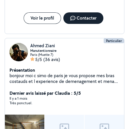
Voir le profil
Contacter
Particulier
Ahmed Ziani
Manutentionnaire
Paris (Muette 7)
5/5
(36 avis)
Présentation
bonjour moi c simo de paris je vous propose mes bras
costauds et l experience de demenagement et menage
toute les travail polyvalents et manutention plus la
gentilles et serieux et dynamique , je vous souhaite bon
Dernier avis laissé par Claudia : 5/5
courage ? cordialemant simo
Il y a 1 mois
Très ponctuel.