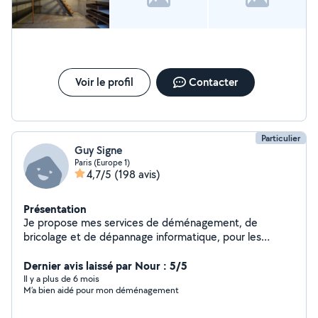
Voir le profil
Contacter
Particulier
Guy Signe
Paris (Europe 1)
4,7/5
(198 avis)
Présentation
Je propose mes services de déménagement, de
bricolage et de dépannage informatique, pour les
particuliers en Île-de-France, avec la possibilité de me
déplacer pour des déménagements partout en France.
Dernier avis laissé par Nour : 5/5
Fort de mon expérience et de mon savoir-faire, je
Il y a plus de 6 mois
M’a bien aidé pour mon déménagement
m'engage à offrir un service de qualité, rapide et sans
tracas. Minutieux, organisé et ponctuel, je veille à ce