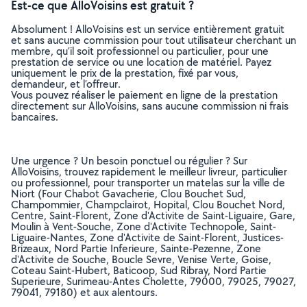
Est-ce que AlloVoisins est gratuit ?
Absolument ! AlloVoisins est un service entièrement gratuit
et sans aucune commission pour tout utilisateur cherchant un
membre, qu’il soit professionnel ou particulier, pour une
prestation de service ou une location de matériel. Payez
uniquement le prix de la prestation, fixé par vous,
demandeur, et l’offreur.
Vous pouvez réaliser le paiement en ligne de la prestation
directement sur AlloVoisins, sans aucune commission ni frais
bancaires.
Une urgence ? Un besoin ponctuel ou régulier ? Sur
AlloVoisins, trouvez rapidement le meilleur livreur, particulier
ou professionnel, pour transporter un matelas sur la ville de
Niort (Four Chabot Gavacherie, Clou Bouchet Sud,
Champommier, Champclairot, Hopital, Clou Bouchet Nord,
Centre, Saint-Florent, Zone d'Activite de Saint-Liguaire, Gare,
Moulin à Vent-Souche, Zone d'Activite Technopole, Saint-
Liguaire-Nantes, Zone d'Activite de Saint-Florent, Justices-
Brizeaux, Nord Partie Inferieure, Sainte-Pezenne, Zone
d'Activite de Souche, Boucle Sevre, Venise Verte, Goise,
Coteau Saint-Hubert, Baticoop, Sud Ribray, Nord Partie
Superieure, Surimeau-Antes Cholette, 79000, 79025, 79027,
79041, 79180) et aux alentours.