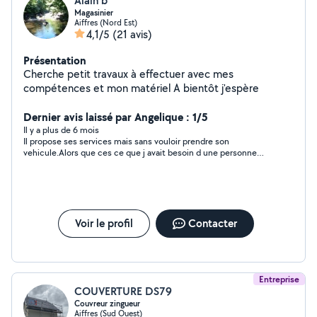
Alain b
Magasinier
Aiffres (Nord Est)
4,1/5
(21 avis)
Présentation
Cherche petit travaux à effectuer avec mes
compétences et mon matériel A bientôt j'espère
Dernier avis laissé par Angelique : 1/5
Il y a plus de 6 mois
Il propose ses services mais sans vouloir prendre son
vehicule.Alors que ces ce que j avait besoin d une personne
avec son vehicule.A fuir je vous le conseille pas.
Voir le profil
Contacter
Entreprise
COUVERTURE DS79
Couvreur zingueur
Aiffres (Sud Ouest)