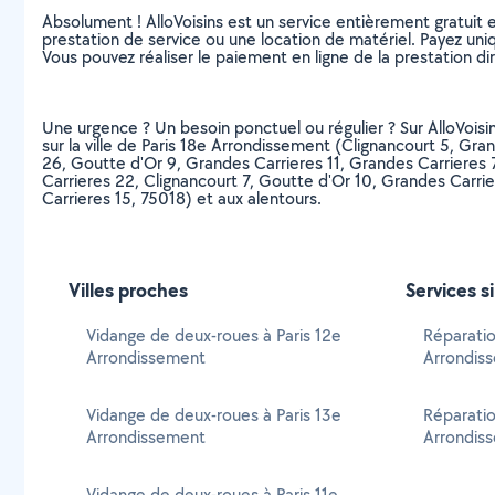
Absolument ! AlloVoisins est un service entièrement gratuit 
prestation de service ou une location de matériel. Payez uniq
Vous pouvez réaliser le paiement en ligne de la prestation di
Une urgence ? Un besoin ponctuel ou régulier ? Sur AlloVoisi
sur la ville de Paris 18e Arrondissement (Clignancourt 5, Gr
26, Goutte d'Or 9, Grandes Carrieres 11, Grandes Carrieres 7
Carrieres 22, Clignancourt 7, Goutte d'Or 10, Grandes Carri
Carrieres 15, 75018) et aux alentours.
Villes proches
Services s
Vidange de deux-roues à Paris 12e
Réparatio
Arrondissement
Arrondis
Vidange de deux-roues à Paris 13e
Réparatio
Arrondissement
Arrondis
Vidange de deux-roues à Paris 11e