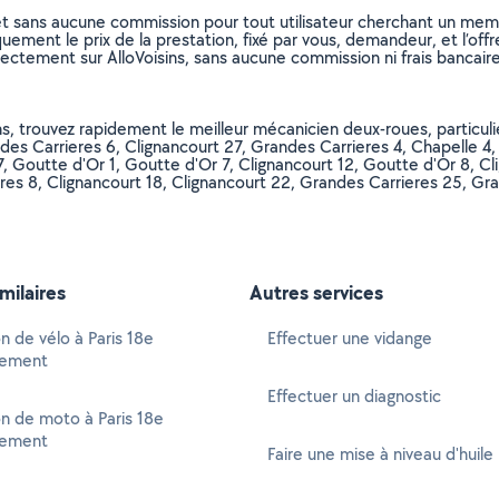
et sans aucune commission pour tout utilisateur cherchant un membre
uement le prix de la prestation, fixé par vous, demandeur, et l’offr
rectement sur AlloVoisins, sans aucune commission ni frais bancaire
ns, trouvez rapidement le meilleur mécanicien deux-roues, particul
andes Carrieres 6, Clignancourt 27, Grandes Carrieres 4, Chapelle 4
, Goutte d'Or 1, Goutte d'Or 7, Clignancourt 12, Goutte d'Or 8, Cl
eres 8, Clignancourt 18, Clignancourt 22, Grandes Carrieres 25, Gr
imilaires
Autres services
n de vélo à Paris 18e
Effectuer une vidange
sement
Effectuer un diagnostic
n de moto à Paris 18e
sement
Faire une mise à niveau d'huile