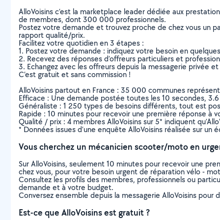
AlloVoisins c’est la marketplace leader dédiée aux prestatio
de membres, dont 300 000 professionnels.
Postez votre demande et trouvez proche de chez vous un parti
rapport qualité/prix.
Facilitez votre quotidien en 3 étapes :
1. Postez votre demande : indiquez votre besoin en quelque
2. Recevez des réponses d’offreurs particuliers et professio
3. Echangez avec les offreurs depuis la messagerie privée et 
C’est gratuit et sans commission !
AlloVoisins partout en France : 35 000 communes représentées 
Efficace : Une demande postée toutes les 10 secondes, 3.6
Généraliste : 1 250 types de besoins différents, tout est poss
Rapide : 10 minutes pour recevoir une première réponse à 
Qualité / prix : 4 membres AlloVoisins sur 5* indiquent qu’All
* Données issues d’une enquête AlloVoisins réalisée sur un é
Vous cherchez un mécanicien scooter/moto en urge
Sur AlloVoisins, seulement 10 minutes pour recevoir une p
chez vous, pour votre besoin urgent de réparation vélo - mo
Consultez les profils des membres, professionnels ou particuli
demande et à votre budget.
Conversez ensemble depuis la messagerie AlloVoisins pour de
Est-ce que AlloVoisins est gratuit ?