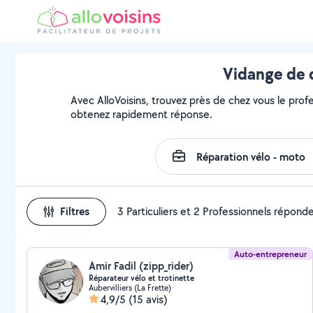
Vidange de d
Avec AlloVoisins, trouvez près de chez vous le prof
obtenez rapidement réponse.
Filtres
3 Particuliers et 2 Professionnels répond
Auto-entrepreneur
Amir Fadil (zipp_rider)
Réparateur vélo et trotinette
Aubervilliers (La Frette)
4,9/5
(15 avis)