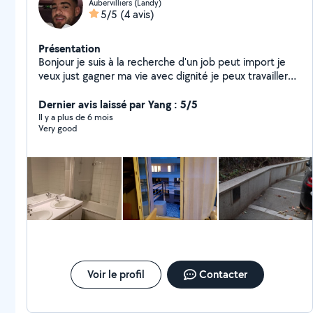
Aubervilliers (Landy)
5/5
(4 avis)
Présentation
Bonjour je suis à la recherche d'un job peut import je
veux just gagner ma vie avec dignité je peux travailler
dans les chantiers comme peintre ou main-d'œuvre,
déménagement montage de meuble... Merci à vous à
Dernier avis laissé par Yang : 5/5
très bientôt
Il y a plus de 6 mois
Very good
Voir le profil
Contacter