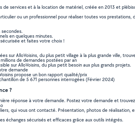
ns de services et à la location de matériel, créée en 2013 et plébi
culier ou un professionnel pour réaliser toutes vos prestations, d
s secondes.
nnels en quelques minutes.
sécurisée et faites votre choix !
sur AlloVoisins, du plus petit village à la plus grande ville, tro
 millions de demandes postées par an
ible sur AlloVoisins, du plus petit besoin aux plus grands projets.
votre demande
oVoisins propose un bon rapport qualité/prix
chantillon de 5 671 personnes interrogées (Février 2024)
nce ?
remière réponse à votre demande. Postez votre demande et trouve
to
ers, qui vous ont contacté. Présentation, photos de réalisation, exp
s échanges sécurisés et efficaces grâce aux outils intégrés.