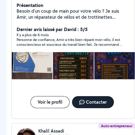
Présentation
Besoin d'un coup de main pour votre vélo ? Je suis
Amir, un réparateur de vélos et de trottinettes
passionné et expérimenté, prêt à redonner vie à vos
deux-roues ! Changement de pneus & de chambres à
Dernier avis laissé par David : 5/5
air. Révision des freins : V-Brake, disque, patins, purge
Il y a plus de 6 mois
Personne de confiance, Amir a très bien réparé mon vélo, il est
frein hydro Réparations générales : Freins, dérailleurs,
consciencieux et soucieux du travail bien fait. Je recommande
chaînes, Réglages & entretiens : Réglage des vitesse,
!
montage de velo PS :TROTTINETTES======}} réparation
ch. a aire et pneu montage pneu plein réglage frein ,
purge de frein hydro Pourquoi me choisir ? Travail
soigné et rapide. Prix compétitifs. Conseils pour
prolonger la durée de vie de votre vélo. Déplacement
possible pour réparations à domicile ou sur place chez
moi PS : je ne répare pas les vélo cargo et je ne touche
pas la partie électrique des VAE et trottinettes Frais de
déplacement 10 à 20 selon la distance
Voir le profil
Contacter
Auto-entrepreneur
Khalil Assadi