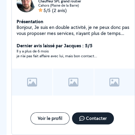
Chauffeur SPL grand routier
Cahors (Plaine de la Barre)
5/5
(2 avis)
Présentation
Bonjour, Je suis en double activité, je ne peux donc pas
vous proposer mes services, n'ayant plus de temps
suffisant pour cela. Je conserve ce profil, car j'ai besoin
de certains coups de mains. En vous remerciant pour
Dernier avis laissé par Jacques : 5/5
votre confiance que vous m'avez accordée. Yannick.
Il y a plus de 6 mois
je n'ai pas fait affaire avec lui, mais bon contact...
Voir le profil
Contacter