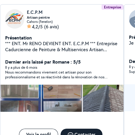
Entreprise
E.C.P.M
Artisan peintre
Cahors (Fenelon)
4,2/5
(6 avis)
Pr
Présentation
*** ENT. Mr RENO DEVIENT ENT. E.C.P.M *** Entreprise
Cadurcienne de Peinture & Multiservices Artisan
diplômé, 20 ans d'expérience. Je vous propose mes
Der
services en peinture intérieure et extérieure,
Dernier avis laissé par Romane : 5/5
Il 
revêtement sols et murs, placo et joints, pose de
Il y a plus de 6 mois
Nous recommandons vivement cet artisan pour son
gouttières, habillage planches de rives, nettoyage /
professionnalisme et sa réactivité dans la rénovation de nos
démoussage façades, toiture, murettes, monuments
appartements locatifs après des expulsions. Le travail réalisé
funéraires avec produits professionnels respectueux
est de grande qualité. Un grand merci pour votre excellent
des normes environnementales avec hydrofuge ou
service ! Nous le recommandons les yeux fermés. Romane
SOLIHA
mise en peinture. Multiservices et garantie décennale.
Voir le profil
Contacter