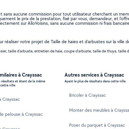
et sans aucune commission pour tout utilisateur cherchant un membre
uement le prix de la prestation, fixé par vous, demandeur, et l’offr
rectement sur AlloVoisins, sans aucune commission ni frais bancaire
r réaliser votre projet de Taille de haies et d'arbustes sur la ville
, taille d'arbuste, entretien de haie, coupe d'arbuste, taille de thuya, taille de 
imilaires à Crayssac
Autres services à Crayssac
e résultats et étant de la même
Ayant le plus de résultats dans cette ville
cette ville
Bricoler à Crayssac
 à Crayssac
Monter des meubles à Crayss
de pelouse à Crayssac
Poser du parquet à Crayssac