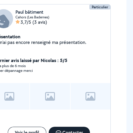
Particulier
Paul bâtiment
Cahors (Les Badernes)
3,7/5
(3 avis)
ésentation
Je n'ai pas encore renseigné ma présentation.
nier avis laissé par Nicolas : 5/5
y a plus de 6 mois
Super dépannage merci
Voir le profil
Contacter