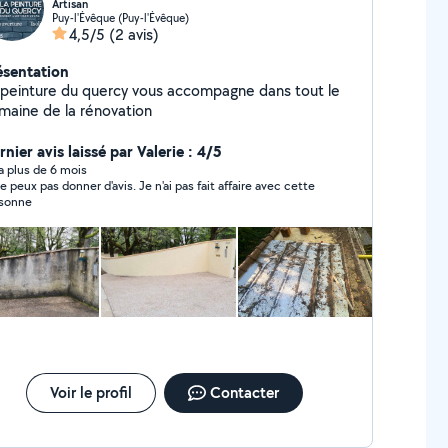
Artisan
Puy-l'Évêque (Puy-l'Évêque)
4,5/5
(2 avis)
ésentation
 peinture du quercy vous accompagne dans tout le
maine de la rénovation
nier avis laissé par Valerie : 4/5
y a plus de 6 mois
ne peux pas donner d'avis. Je n'ai pas fait affaire avec cette
sonne
Voir le profil
Contacter