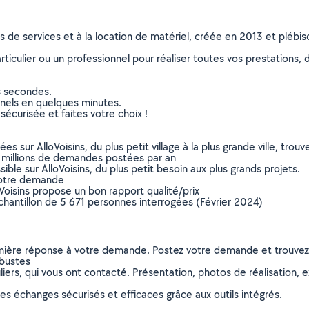
ns de services et à la location de matériel, créée en 2013 et plébi
culier ou un professionnel pour réaliser toutes vos prestations, d
s secondes.
nnels en quelques minutes.
sécurisée et faites votre choix !
sur AlloVoisins, du plus petit village à la plus grande ville, tro
 millions de demandes postées par an
ible sur AlloVoisins, du plus petit besoin aux plus grands projets.
votre demande
oVoisins propose un bon rapport qualité/prix
chantillon de 5 671 personnes interrogées (Février 2024)
remière réponse à votre demande. Postez votre demande et trouve
rbustes
ers, qui vous ont contacté. Présentation, photos de réalisation, exp
s échanges sécurisés et efficaces grâce aux outils intégrés.