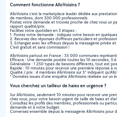
Comment fonctionne AlloVoisins ?
AlloVoisins c’est la marketplace leader dédiée aux prestatio
de membres, dont 300 000 professionnels.
Postez votre demande et trouvez proche de chez vous un parti
rapport qualité/prix.
Facilitez votre quotidien en 3 étapes :
1. Postez votre demande : indiquez votre besoin en quelque
2. Recevez des réponses d’offreurs particuliers et professio
3. Echangez avec les offreurs depuis la messagerie privée et 
C’est gratuit et sans commission !
AlloVoisins partout en France : 35 000 communes représentées 
Efficace : Une demande postée toutes les 10 secondes, 3.6
Généraliste : 1 250 types de besoins différents, tout est poss
Rapide : 10 minutes pour recevoir une première réponse à 
Qualité / prix : 4 membres AlloVoisins sur 5* indiquent qu’All
* Données issues d’une enquête AlloVoisins réalisée sur un é
Vous cherchez un tailleur de haies en urgence ?
Sur AlloVoisins, seulement 10 minutes pour recevoir une p
chez vous, pour votre besoin urgent de taille de haies et d'a
Consultez les profils des membres, professionnels ou particuli
demande et à votre budget.
Conversez ensemble depuis la messagerie AlloVoisins pour de