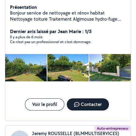
Présentation
Bonjour service de nettoyage et rénov habitat
Nettoyage toiture Traitement Algimouse hydro-fuge
Nettoyage à haute pression déplacement et devis
gratuit S'occupe aussi espace vert Taille de Haie
Dernier avis laissé par Jean Marie : 1/5
Intervient sur arbre dangereux intervient dans les
Il y a plus de 6 mois
Ce n'est pas un professionnel et c'est dommage.
hauteurs Pour me joindre le numero de téléphone est
sur mon profil sur la carte de visite En haut à gauche il y
a mes coordonnées Merci et je Me ferrer un plaisir
d'intervenir, Pour vous faire un devis Merci Avec une
remise de -20%
Voir le profil
Contacter
Auto-entrepreneur
Jeremy ROUSSELLE (BLMMULTISERVICES)