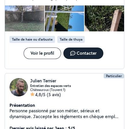
client . Il est de bons conseils et sait s'adapter aux situations
difficiles imprévues .Nous le recommandons à tous , nous
n'hésiterons pas à faire appel à nouveau à ses services et le
remercions de l'excellent travail effectué.
Taille de haie ou d'arbuste
Taille de thuya
Voir le profil
Contacter
Particulier
Julien Ternier
Entretien des espaces verts
Châteauroux (Touvent 1)
4,8/5
(5 avis)
Présentation
Personne passionné par son métier, sérieux et
dynamique. J'accepte les règlements en chèque emploi
service ce qui vous permet d'avoir 50% en crédit
d'impôts.
Dernier avis laissé par Jean : 5/5