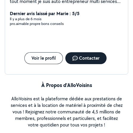
tout moment je suis auto entrepreneur multi services
contacter moi si vous avez des travaux intérieurs ou
extérieurs jardins toiture espace vert exetera
Dernier avis laissé par Marie : 5/5
Il y a plus de 6 mois
pro.aimable propre bons conseils
Voir le profil
Contacter
À Propos d’AlloVoisins
AlloVoisins est la plateforme dédiée aux prestations de
services et à la location de matériel à proximité de chez
vous ! Rejoignez notre communauté de 4,5 millions de
membres, professionnels et particuliers, et facilitez
votre quotidien pour tous vos projets !