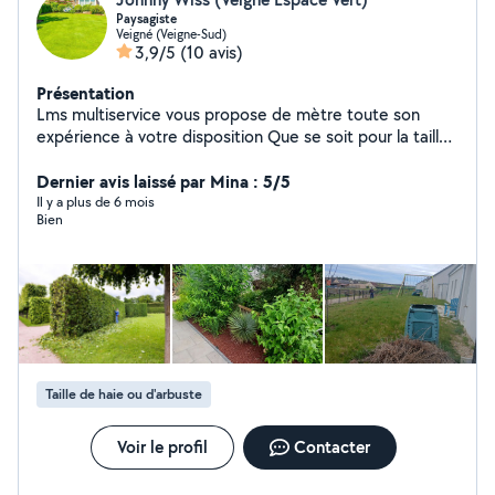
Paysagiste
Veigné (Veigne-Sud)
3,9/5
(10 avis)
Présentation
Lms multiservice vous propose de mètre toute son
expérience à votre disposition Que se soit pour la taille
de vos haies l élagage ou l abattage Création paysagère
Tonte de vos pelouses Deduction d impot de 50% du
Dernier avis laissé par Mina : 5/5
montant de la facture
Il y a plus de 6 mois
Bien
Taille de haie ou d'arbuste
Voir le profil
Contacter