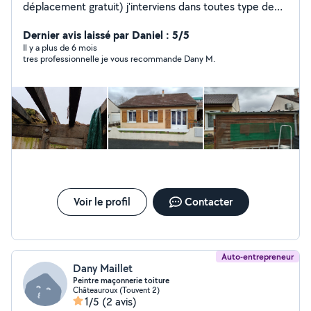
déplacement gratuit) j'interviens dans toutes type de
travaux de rénovation maison peinture intérieur
extérieur nettoyage démoussage toiture ravalement de
Dernier avis laissé par Daniel : 5/5
façade pignon peinture toiture également travaux de
Il y a plus de 6 mois
tres professionnelle je vous recommande Dany M.
maçonnerie et pose clôture remplacement de tuiles
(tuile disponible en Rédland) (peut intervenir si besoin
sur espace vert) Si devis accepté travaux dans
l'immédiat
Voir le profil
Contacter
Auto-entrepreneur
Dany Maillet
Peintre maçonnerie toiture
Châteauroux (Touvent 2)
1/5
(2 avis)