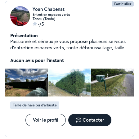
Particulier
Yoan Chabenat
Entretien espaces verts
Tendu (Tendu)
-/5
Présentation
Passionné et sérieux je vous propose plusieurs services
d'entretien espaces verts, tonte débroussaillage, tailles
de haie, abattage d'arbres, broyage avec broyeur et
gyrobroyeur.
Aucun avis pour l'instant
Taille de haie ou d'arbuste
Voir le profil
Contacter