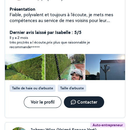
Présentation
Fiable, polyvalent et toujours à l'écoute, je mets mes
compétences au service de mes voisins pour leur
simplifier le quotidien. Qu'il s'agisse de petits travaux, de
bricolage, d'aide à domicile ou de services pratiques, je
Dernier avis laissé par Isabelle : 5/5
m'engage à fournir un travail soigné, dans la bonne
Il y a 2 mois
très pro,très a l écoute,prix plus que raisonnable je
humeur et le respect des besoins de chacun. Ponctuel
recommande+++++
et organisé, je privilégie la confiance et la proximité pour
instaurer une véritable relation de qualité avec les
personnes que j'accompagne.
Taille de haie ou d'arbuste
Taille d'arbuste
Voir le profil
Contacter
Auto-entrepreneur
Johnny Wiss (Veigné Espace Vert)