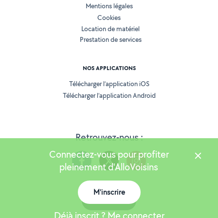
Mentions légales
Cookies
Location de matériel
Prestation de services
NOS APPLICATIONS
Télécharger l’application iOS
Télécharger l’application Android
Retrouvez-nous :
Connectez-vous pour profiter
pleinement d'AlloVoisins
M'inscrire
Version 25.6.0
Carte
Déjà inscrit ? Me connecter