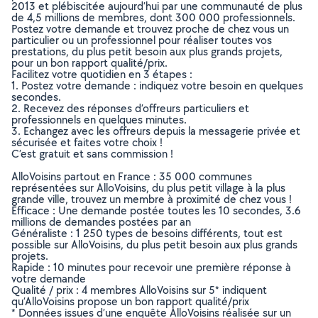
2013 et plébiscitée aujourd’hui par une communauté de plus
de 4,5 millions de membres, dont 300 000 professionnels.
Postez votre demande et trouvez proche de chez vous un
particulier ou un professionnel pour réaliser toutes vos
prestations, du plus petit besoin aux plus grands projets,
pour un bon rapport qualité/prix.
Facilitez votre quotidien en 3 étapes :
1. Postez votre demande : indiquez votre besoin en quelques
secondes.
2. Recevez des réponses d’offreurs particuliers et
professionnels en quelques minutes.
3. Echangez avec les offreurs depuis la messagerie privée et
sécurisée et faites votre choix !
C’est gratuit et sans commission !
AlloVoisins partout en France : 35 000 communes
représentées sur AlloVoisins, du plus petit village à la plus
grande ville, trouvez un membre à proximité de chez vous !
Efficace : Une demande postée toutes les 10 secondes, 3.6
millions de demandes postées par an
Généraliste : 1 250 types de besoins différents, tout est
possible sur AlloVoisins, du plus petit besoin aux plus grands
projets.
Rapide : 10 minutes pour recevoir une première réponse à
votre demande
Qualité / prix : 4 membres AlloVoisins sur 5* indiquent
qu’AlloVoisins propose un bon rapport qualité/prix
* Données issues d’une enquête AlloVoisins réalisée sur un