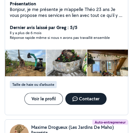
Présentation
Bonjour, je me présente je m'appelle Théo 23 ans Je
vous propose mes services en lien avec tout ce qu'il y a
dans le bâtiment, espaces verts, etc. électricité,
maçonnerie Placot plomberie, élagage abattage, taille
Dernier avis laissé par Greg : 5/5
de Plouse, taille de haie, etc.
Il y a plus de 6 mois
Réponse rapide même si nous n avons pas travaillé ensemble
Taille de haie ou d'arbuste
Voir le profil
Contacter
Auto-entrepreneur
Maxime Drogueux (Les Jardins De Maho)
Paysagiste