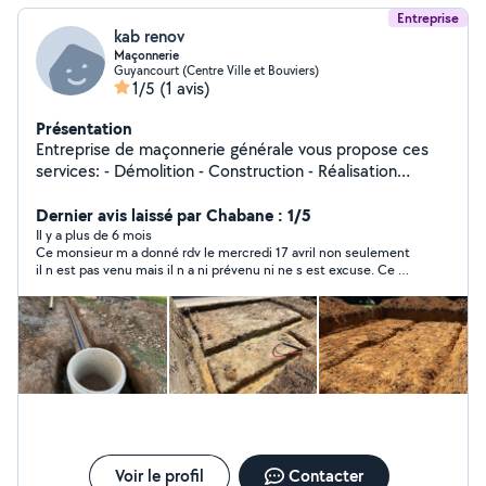
Entreprise
kab renov
Maçonnerie
Guyancourt (Centre Ville et Bouviers)
1/5
(1 avis)
Présentation
Entreprise de maçonnerie générale vous propose ces
services: - Démolition - Construction - Réalisation
d'ouverture - Isolation intérieur et extérieur -
Ravalement - Carrelage - Tout corps d'état *Devis
Dernier avis laissé par Chabane : 1/5
gratuit Nous sommes à votre entière écoute pour
Il y a plus de 6 mois
Ce monsieur m a donné rdv le mercredi 17 avril non seulement
réussir vos projets. Nous nous déplaçons partout en Ile
il n est pas venu mais il n a ni prévenu ni ne s est excuse. Ce n
de France. Pour plus d'informations, contactez nous
est pas serieux
directement par téléphone.
Voir le profil
Contacter