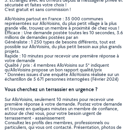
3. Echangez avec les offreurs depuis la messagerie privée et
sécurisée et faites votre choix !
C’est gratuit et sans commission !
AlloVoisins partout en France : 35 000 communes
représentées sur AlloVoisins, du plus petit village à la plus
grande ville, trouvez un membre à proximité de chez vous !
Efficace : Une demande postée toutes les 10 secondes, 3.6
millions de demandes postées par an
Généraliste : 1 250 types de besoins différents, tout est
possible sur AlloVoisins, du plus petit besoin aux plus grands
projets.
Rapide : 10 minutes pour recevoir une première réponse à
votre demande
Qualité / prix : 4 membres AlloVoisins sur 5* indiquent
qu’AlloVoisins propose un bon rapport qualité/prix
* Données issues d’une enquête AlloVoisins réalisée sur un
échantillon de 5 671 personnes interrogées (Février 2024)
Vous cherchez un terrassier en urgence ?
Sur AlloVoisins, seulement 10 minutes pour recevoir une
première réponse à votre demande. Postez votre demande
et trouvez en quelques minutes un membre de confiance,
autour de chez vous, pour votre besoin urgent de
terrassement - assainissement
Consultez les profils des membres, professionnels ou
particuliers, qui vous ont contacté. Présentation, photos de