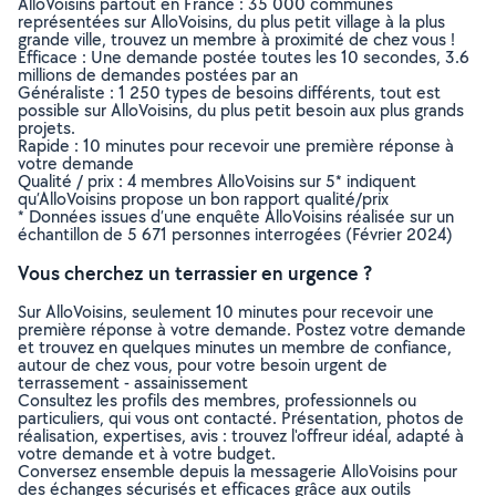
AlloVoisins partout en France : 35 000 communes
représentées sur AlloVoisins, du plus petit village à la plus
grande ville, trouvez un membre à proximité de chez vous !
Efficace : Une demande postée toutes les 10 secondes, 3.6
millions de demandes postées par an
Généraliste : 1 250 types de besoins différents, tout est
possible sur AlloVoisins, du plus petit besoin aux plus grands
projets.
Rapide : 10 minutes pour recevoir une première réponse à
votre demande
Qualité / prix : 4 membres AlloVoisins sur 5* indiquent
qu’AlloVoisins propose un bon rapport qualité/prix
* Données issues d’une enquête AlloVoisins réalisée sur un
échantillon de 5 671 personnes interrogées (Février 2024)
Vous cherchez un terrassier en urgence ?
Sur AlloVoisins, seulement 10 minutes pour recevoir une
première réponse à votre demande. Postez votre demande
et trouvez en quelques minutes un membre de confiance,
autour de chez vous, pour votre besoin urgent de
terrassement - assainissement
Consultez les profils des membres, professionnels ou
particuliers, qui vous ont contacté. Présentation, photos de
réalisation, expertises, avis : trouvez l'offreur idéal, adapté à
votre demande et à votre budget.
Conversez ensemble depuis la messagerie AlloVoisins pour
des échanges sécurisés et efficaces grâce aux outils