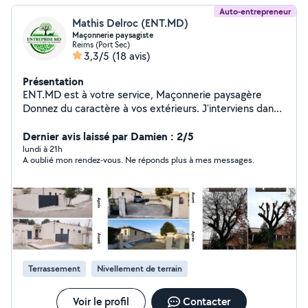
Auto-entrepreneur
Mathis Delroc (ENT.MD)
Maçonnerie paysagiste
Reims (Port Sec)
3,3/5
(18 avis)
Présentation
ENT.MD est à votre service, Maçonnerie paysagère
Donnez du caractère à vos extérieurs. J'interviens dans
la réalisation de maçonnerie paysagère, avec des
murets et murs de soutènements, bordures
Dernier avis laissé par Damien : 2/5
paysagères, terrasses en béton, pavés ou dalles, ainsi
lundi à 21h
A oublié mon rendez-vous. Ne réponds plus à mes messages.
que des allées extérieures conçues pour structurer
votre espace. Professionnel de la pose de clôture
Rigide ,souples ,panneaux avec occultant,panneaux alu
Terrassement à Reims Confiez-moi la préparation de
votre terrain pour garantir la solidité de vos
aménagements. Les travaux de terrassement, le
nivellement, la mise à niveau, la préparation pour
terrasse, clôture ou jardin, ainsi que l'évacuation des
Terrassement
Nivellement de terrain
terres sont réalisés avec méthode et précision.
Création paysagère Spécialisé en création de jardin clé
en main, je réalise l'aménagement d'espaces verts sur
Voir le profil
Contacter