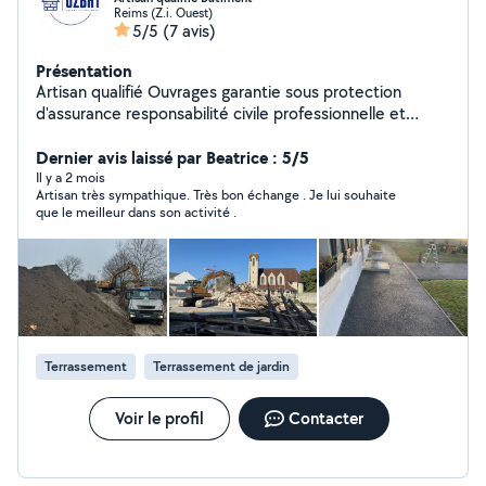
Reims (Z.i. Ouest)
5/5
(7 avis)
Présentation
Artisan qualifié Ouvrages garantie sous protection
d'assurance responsabilité civile professionnelle et
décennales Dispose de son propre matériel Minipelles
de 1.7T et de 5T - Pelle de 8T Camions Bennes -
Dernier avis laissé par Beatrice : 5/5
Camion 6.4 de 26T - Chargeur VRD (Terrassements -
Il y a 2 mois
Artisan très sympathique. Très bon échange . Je lui souhaite
Démolitions - Évacuations - Micro station - Puisards -
que le meilleur dans son activité .
Assainissements, et Réseaux) Gros Oeuvre (Fondations
- Construction - Extension, Piscines et Terrasses )
Façades - Peintures intérieurs et extérieurs Plâtreries -
Menuiseries intérieurs et extérieurs
Terrassement
Terrassement de jardin
Voir le profil
Contacter