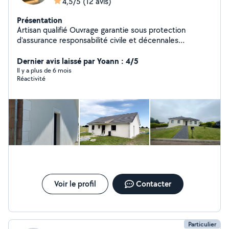
4,5/5
(12 avis)
Présentation
Artisan qualifié Ouvrage garantie sous protection
d'assurance responsabilité civile et décennales
Domaines : VRD (Terrassements - Micro station -
Puisards - Assainissement) Dispose de son propre
Dernier avis laissé par Yoann : 4/5
matériel (2 Minipelles-Camions Bennes - Camions 8T et
Il y a plus de 6 mois
Réactivité
26T) Gros Oeuvre (Fondations - Construction -
Extension, Piscines et Terrasses ) Façades - Peintures
intérieurs et extérieurs Placo - Menuiseries Sols
(Carrelages - Parquets)
Voir le profil
Contacter
Particulier