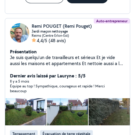
mesure, la plantation, l'engazonnement, et la
structuration des extérieurs, en tenant compte des
contraintes du terrain, des usages et de la durabilité des
aménagements paysagers.
Auto-entrepreneur
Remi POUGET (Remi Pouget)
Jardi maçon nettoyage
Reims (Centre Erlon-Est)
4,4/5
(48 avis)
Présentation
Je suis quelqu'un de travailleurs et sérieux Et je vide
aussi les maisons et appartements Et nettoie aussi a l
intérieur Et nettoie aussi les tombe
Dernier avis laissé par Lauryne : 5/5
Il y a 5 mois
Équipe au top ! Sympathique, courageux et rapide ! Merci
beaucoup
Terrassement
Évacuation de terre végétale