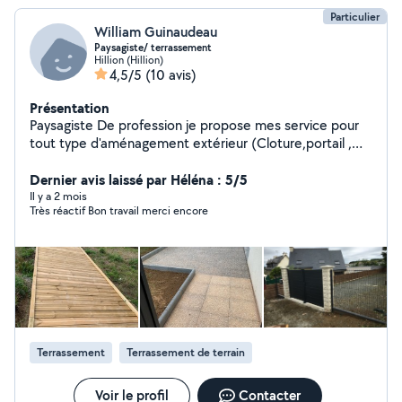
Particulier
William Guinaudeau
Paysagiste/ terrassement
Hillion (Hillion)
4,5/5
(10 avis)
Présentation
Paysagiste De profession je propose mes service pour
tout type d'aménagement extérieur (Cloture,portail ,
pavé, dallage ,terrase bois ) Je possède une mini pelle
je propose également tout type de travaux de
Dernier avis laissé par Héléna : 5/5
terrassement, trancher préparation de cours ,prépa
Il y a 2 mois
Très réactif Bon travail merci encore
gazon ,arrachage de haie ,arbuste et souche et tout
autre travaux
Terrassement
Terrassement de terrain
Voir le profil
Contacter