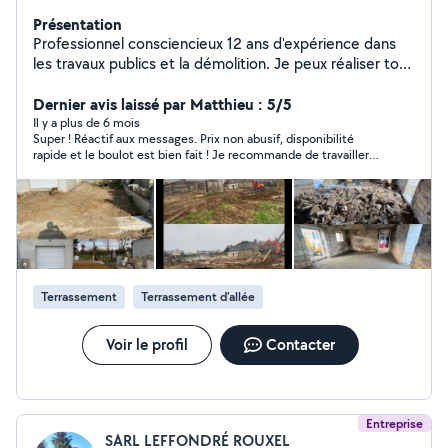
Présentation
Professionnel consciencieux 12 ans d'expérience dans
les travaux publics et la démolition. Je peux réaliser tout
type de travaux extérieurs, aménagement,
terrassement, assainissement, réseau, démolition
Dernier avis laissé par Matthieu : 5/5
abattage d'arbres de haie
Il y a plus de 6 mois
Super ! Réactif aux messages. Prix non abusif, disponibilité
rapide et le boulot est bien fait ! Je recommande de travailler
avec Samuel. Merci
Terrassement
Terrassement d'allée
Voir le profil
Contacter
Entreprise
SARL LEFFONDRÉ ROUXEL