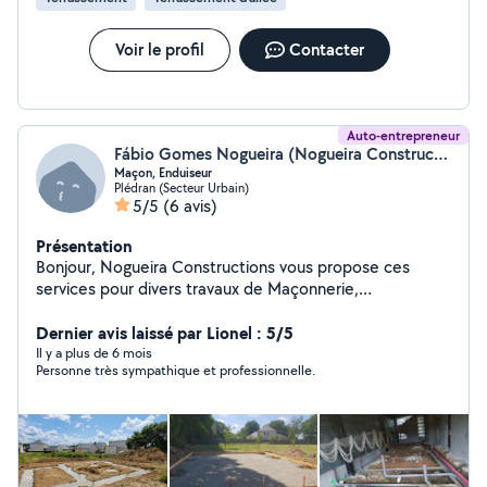
Voir le profil
Contacter
Auto-entrepreneur
Fábio Gomes Nogueira (Nogueira Constructions)
Maçon, Enduiseur
Plédran (Secteur Urbain)
5/5
(6 avis)
Présentation
Bonjour, Nogueira Constructions vous propose ces
services pour divers travaux de Maçonnerie,
Terrassement, Enduit. Devis gratuit et sans
engagements, hésitez pas à me contactez pour avoir
Dernier avis laissé par Lionel : 5/5
des informations. Cordialement - Maçonnerie neuf ou
Il y a plus de 6 mois
Personne très sympathique et professionnelle.
rénovation - Terrassement - Enduits et joint de pierres -
Nettoyage et traitement de Façade