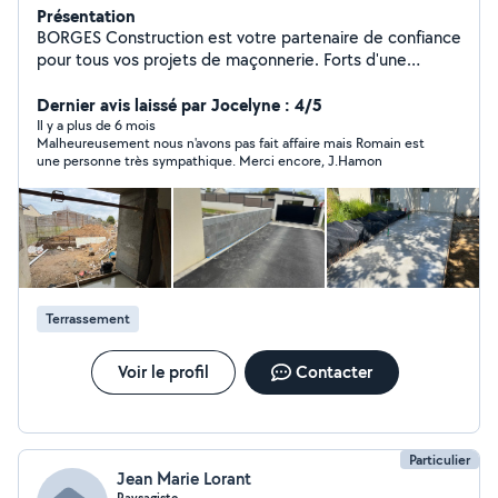
Présentation
BORGES Construction est votre partenaire de confiance
pour tous vos projets de maçonnerie. Forts d'une
expertise reconnue et d'un savoir-faire artisanal, nous
réalisons des travaux de qualité, allant de la
Dernier avis laissé par Jocelyne : 4/5
construction de murs et de fondations à la rénovation
Il y a plus de 6 mois
Malheureusement nous n'avons pas fait affaire mais Romain est
de bâtiments. Notre équipe passionnée s'engage à
une personne très sympathique. Merci encore, J.Hamon
respecter vos délais et à vous offrir un service
personnalisé, adapté à vos besoins. Faites confiance à
Borges Construction pour transformer vos idées en
réalité, avec durabilité et esthétisme au rendez-vous.
Terrassement
Voir le profil
Contacter
Particulier
Jean Marie Lorant