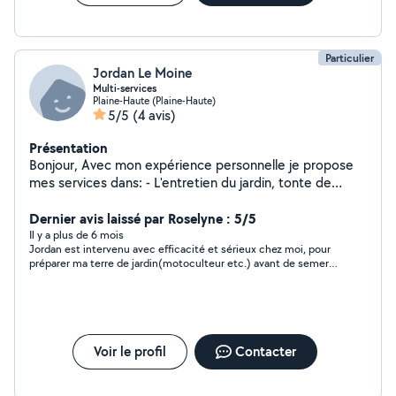
Particulier
Jordan Le Moine
Multi-services
Plaine-Haute (Plaine-Haute)
5/5
(4 avis)
Présentation
Bonjour, Avec mon expérience personnelle je propose
mes services dans: - L'entretien du jardin, tonte de
pelouse, débroussaillage, préparation de la terre avec
motoculteur, taille de haies, plantation. - Bricolage,
Dernier avis laissé par Roselyne : 5/5
petite maçonnerie, muret, pose de clôture, parements,
Il y a plus de 6 mois
Jordan est intervenu avec efficacité et sérieux chez moi, pour
dalle béton, montage de meuble, évacuations de
préparer ma terre de jardin(motoculteur etc.) avant de semer
gravats et déchets vert. Je peux me déplacer avec mon
le gazon. Il a assuré, toujours avec le même sérieux, le semis de
propre matériel. (Bétonnière, motoculteur, remorque).
la pelouse. Lui et son amis sont de plus très sympathiques. Je
N'hésitez pas à me contacter pour toutes autres
recommande sans hésitation. Roselyne
demandes. Bien cordialement, Jordan LM
Voir le profil
Contacter