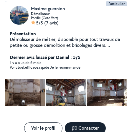
Particulier
Maxime guernion
Démolisseur
Pordic (Cote Vert)
5/5
(7 avis)
Présentation
Démolisseur de métier, disponible pour tout travaux de
petite ou grosse démolition et bricolages divers.
Possibilité de passage de valise sur voiture, enlèvement
voyant vidange et contrôle complet. Petite mécanique,
Dernier avis laissé par Daniel : 5/5
changement freinage et vidange complète possible sur
Il y a plus de 6 mois
Ponctuel,efficace,rapide Je le recommande
demande.
Voir le profil
Contacter