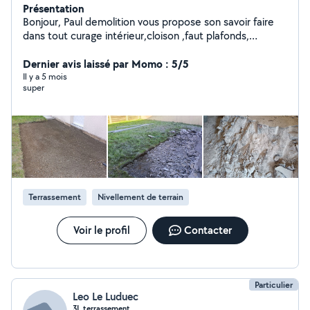
Présentation
Bonjour, Paul demolition vous propose son savoir faire
dans tout curage intérieur,cloison ,faut plafonds,
plancher,sol dépose de charpente Démolition de
bâtiment sciage,carottage ainsi que terrassement.
Dernier avis laissé par Momo : 5/5
Travaille propre et soigné évacuation et recyclage de
Il y a 5 mois
super
tout déchets cordialement Mr Paul
Terrassement
Nivellement de terrain
Voir le profil
Contacter
Particulier
Leo Le Luduec
3L terrassement