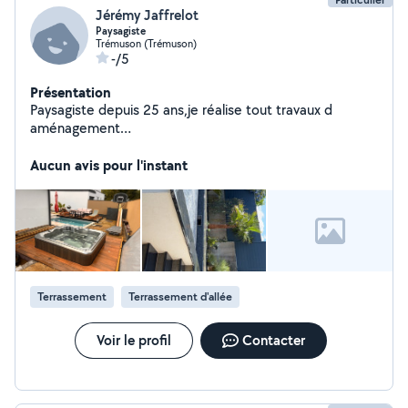
Jérémy Jaffrelot
Paysagiste
Trémuson (Trémuson)
-/5
Présentation
Paysagiste depuis 25 ans,je réalise tout travaux d
aménagement
extérieur,Térassement,dallage,pavage,clôture,coulage
de dalle,gazon,éclairage,élagage,pose de portail,
Aucun avis pour l'instant
Terrassement
Terrassement d'allée
Voir le profil
Contacter