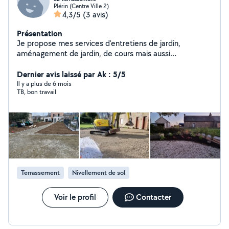
Plérin (Centre Ville 2)
4,3/5
(3 avis)
Présentation
Je propose mes services d'entretiens de jardin,
aménagement de jardin, de cours mais aussi
terrassement, assainissement et preparation enrobé. Je
propose aussi entretien et la création de potager, mais
Dernier avis laissé par Ak : 5/5
aussi création de gazon et entretien de prairies et de
Il y a plus de 6 mois
TB, bon travail
verger Je propose aussi la location de petit matériel.
Terrassement
Nivellement de sol
Voir le profil
Contacter