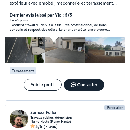
extérieur avec enrobé , maçonnerie et terrassement
assainissement
Dernier avis laissé par Ylc : 5/5
Il y a 9 jours
Excellent travail du début à la fin. Très professionnel, de bons
conseils et respect des délais. Le chantier a été laissé propre
et le résultat est à la hauteur de mes attentes. Je referai appel
à lui avec plaisir.
Terrassement
Voir le profil
Contacter
Particulier
Samuel Pellen
Travaux publics, démolition
Plaine-Haute (Plaine-Haute)
5/5
(7 avis)