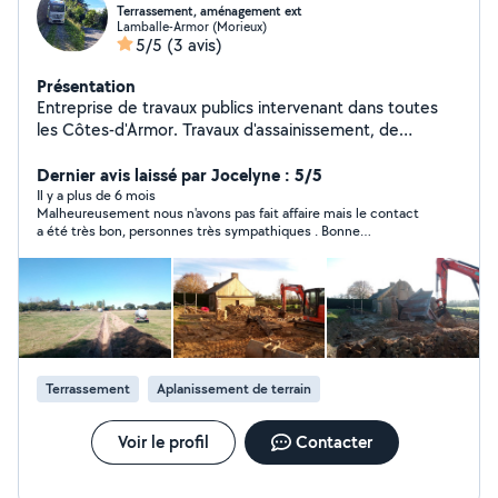
Terrassement, aménagement ext
Lamballe-Armor (Morieux)
5/5
(3 avis)
Présentation
Entreprise de travaux publics intervenant dans toutes
les Côtes-d'Armor. Travaux d'assainissement, de
terrassement, d'aménagement extérieur, de clôture et
divers.
Dernier avis laissé par Jocelyne : 5/5
Il y a plus de 6 mois
Malheureusement nous n'avons pas fait affaire mais le contact
a été très bon, personnes très sympathiques . Bonne
continuation, J.Hamon
Terrassement
Aplanissement de terrain
Voir le profil
Contacter