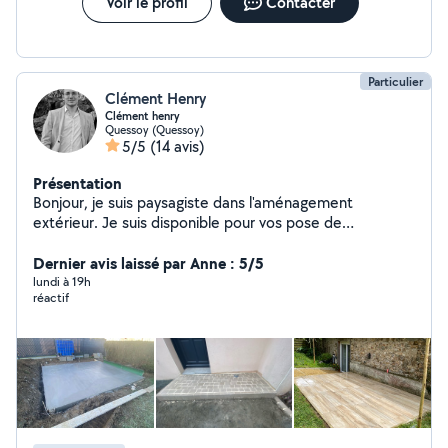
Voir le profil
Contacter
Particulier
Clément Henry
Clément henry
Quessoy (Quessoy)
5/5
(14 avis)
Présentation
Bonjour, je suis paysagiste dans l'aménagement
extérieur. Je suis disponible pour vos pose de
pavés/bordures/dallage/dalle béton/seuil de portail/
resine ( moquette de pierre)/préparation pour enrobé
Dernier avis laissé par Anne : 5/5
et bien d'autre Je dispose d'une remorque benne 4m3
lundi à 19h
réactif
afin de vous débarrasser de vos déchets/gravats.
N'hésitez pas à me contacter 06-49-54-78-33