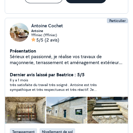
Particulier
Antoine Cochet
Antoine
Yffiniac (Yffiniac)
5/5
(2 avis)
Présentation
Sérieux et passionné, je réalise vos travaux de
maçonnerie, terrassement et aménagement extérieur.
Maçonnerie Terrasses (bois, dalles, pavés)
Terrassement et empierrement Aménagement de
Dernier avis laissé par Beatrice : 5/5
cours et allées Entretien de jardin et extérieurs Travail
Il y a 1 mois
très satisfaite du travail très soigné . Antoine est très
soigné, conseils personnalisés.N'hésitez pas à me
sympathique et très respectueux et très réactif. Je
contacter pour discuter de votre projet.
recommande. merci encore pour ma terrasse.
Terrassement
Nivellement de sol