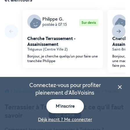
Philippe G.
K
Sur devis
postée à 07:15
p
Cherche Terrassement -
Cherche 
Assainissement
Assainis
Trégueux (Centre Ville 2)
Saint-Brie
Bonjour, je cherche quelqu'un pour faire une
Bonjour, j
tranchée Philippe
une machin
faire pous
Connectez-vous pour profiter
Prestations de services
Terrassiers
Côtes-d'Armor
Trégueux
pleinement d'AlloVoisins
Terrassier à Trégueux : tout ce qu’il faut
M'inscrire
savoir
Carte
Déjà inscrit ? Me connecter
Comment trouver un terrassier à Trégueux ?