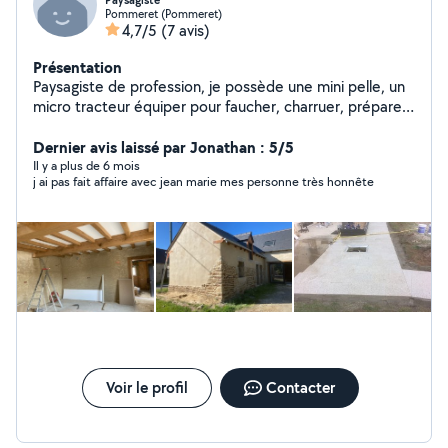
Paysagiste
Pommeret (Pommeret)
4,7/5
(7 avis)
Présentation
Paysagiste de profession, je possède une mini pelle, un
micro tracteur équiper pour faucher, charruer, préparer
la terre afin de semer un gazon. J'ai aussi des
compétences dans le domaine de la rénovation tels que
Dernier avis laissé par Jonathan : 5/5
: enduits traditionnels, ouverture dans un mur en bauge,
Il y a plus de 6 mois
j ai pas fait affaire avec jean marie mes personne très honnête
maçonnerie, joints de pierre, ...
Voir le profil
Contacter