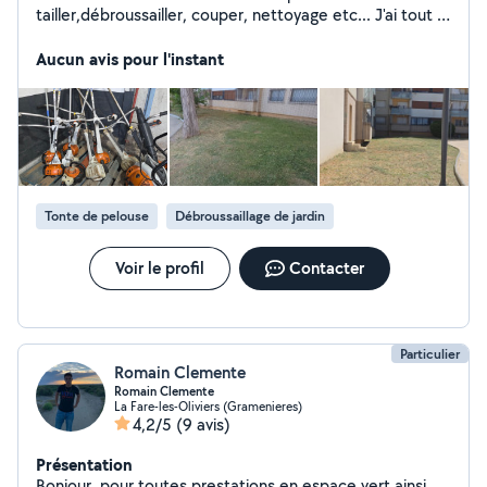
tailler,débroussailler, couper, nettoyage etc... J'ai tout le
matériel nécessaire alors n'hésitez pas a me contacter
si vous avez besoin d'aide! ( je peux me déplacer pour
Aucun avis pour l'instant
effectuer vos devis )
Tonte de pelouse
Débroussaillage de jardin
Voir le profil
Contacter
Particulier
Romain Clemente
Romain Clemente
La Fare-les-Oliviers (Gramenieres)
4,2/5
(9 avis)
Présentation
Bonjour, pour toutes prestations en espace vert ainsi