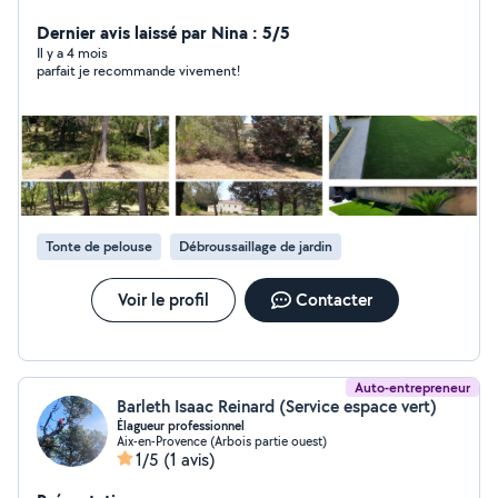
débroussaillage, élagage, aménagement ) Montage
cuisine équipée et travaux divers
Dernier avis laissé par Nina : 5/5
Il y a 4 mois
parfait je recommande vivement!
Tonte de pelouse
Débroussaillage de jardin
Voir le profil
Contacter
Auto-entrepreneur
Barleth Isaac Reinard (Service espace vert)
Élagueur professionnel
Aix-en-Provence (Arbois partie ouest)
1/5
(1 avis)