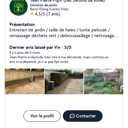
Jean Pierre Pujol (Les Jardins de Rose)
Entretien de jardin
Berre-l'Étang (Centre Ville)
4,3/5
(7 avis)
Présentation
Entretien de jardin / taille de haies / tonte pelouse /
ramassage déchets vert / debroussaillage / nettoyage
des terrasses
Dernier avis laissé par Viv : 5/5
Il y a plus de 6 mois
Jean Pierre a répondu très vite à ma demande, mais comme un
ami m a dépanné, je n ai pas fait suite.
Voir le profil
Contacter