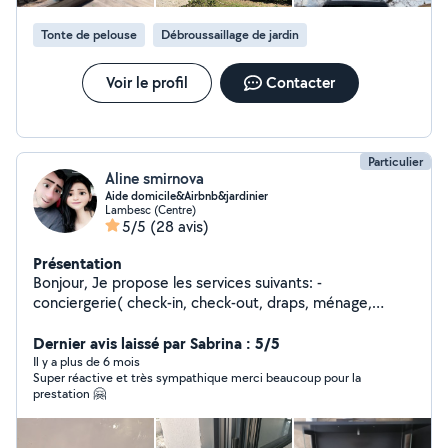
Tonte de pelouse
Débroussaillage de jardin
Voir le profil
Contacter
Particulier
Aline smirnova
Aide domicile&Airbnb&jardinier
Lambesc (Centre)
5/5
(28 avis)
Présentation
Bonjour, Je propose les services suivants: -
conciergerie( check-in, check-out, draps, ménage,
sorties-entrées), - ménage classique, - repassage, -
accompagnement personnes âgées, - courses, - garde
Dernier avis laissé par Sabrina : 5/5
d'enfants (uniquementle soir), - garde d'animaux à savoir
Il y a plus de 6 mois
Super réactive et très sympathique merci beaucoup pour la
que j'ai un chat !!!!!!!! etc) sur lambesc et alentours. Mon
prestation 🤗
mari est jardinier:) au cas ou) Chèque emploi service
universel accepté Sérieuse, rapide, aimable, ponctuelle,
souriante, Nouveau !!!!!! Service restaurantion Plonge