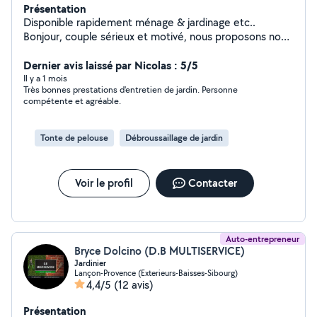
Présentation
Disponible rapidement ménage & jardinage etc..
Bonjour, couple sérieux et motivé, nous proposons nos
services pour entretien de maison et jardin. Aide à
domicile / ménage Ménage complet (sols, poussière,
Dernier avis laissé par Nicolas : 5/5
cuisine, salle de bain), rangement, tri et organisation.
Il y a 1 mois
Très bonnes prestations d'entretien de jardin. Personne
Travail soigné, discret et efficace. Disponible du lundi au
compétente et agréable.
jeudi de 7h30 à 16h30 + week-end selon prestations.
Jardinage / espaces verts Mon conjoint, expérimenté en
entretien de terrains de golf, réalise : tonte, taille de
Tonte de pelouse
Débroussaillage de jardin
haies, arbustes, entretien général et petits travaux
extérieurs. Disponible en fin de journée et week-end
selon planning. Nous sommes sérieux, ponctuels et
Voir le profil
Contacter
soigneux. Nous cherchons à compléter nos revenus et
restons flexibles selon vos besoins. N'hésitez pas à nous
contacter, réponse rapide assurée.
Auto-entrepreneur
Bryce Dolcino (D.B MULTISERVICE)
Jardinier
Lançon-Provence (Exterieurs-Baisses-Sibourg)
4,4/5
(12 avis)
Présentation