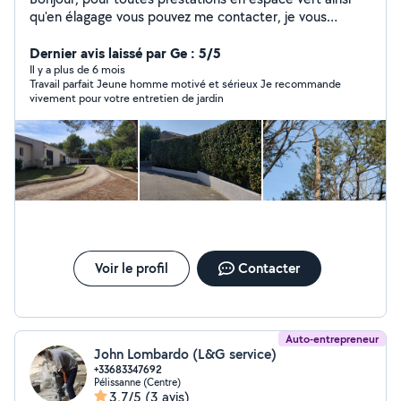
qu'en élagage vous pouvez me contacter, je vous
répondrais avec grand plaisir ! Je suis paysagiste,
titulaire d'un certificat de spécialisation arboriste
Dernier avis laissé par Ge : 5/5
élagueur et vous propose des tarifs très compétitifs par
Il y a plus de 6 mois
Travail parfait Jeune homme motivé et sérieux Je recommande
rapport à ceux des entreprises. Outillé,véhiculé et
vivement pour votre entretien de jardin
motivé pour accomplir vos projets contactez-moi
quelques soient vos projets de chantier. À très vite !
Voir le profil
Contacter
Auto-entrepreneur
John Lombardo (L&G service)
+33683347692
Pélissanne (Centre)
3,7/5
(3 avis)