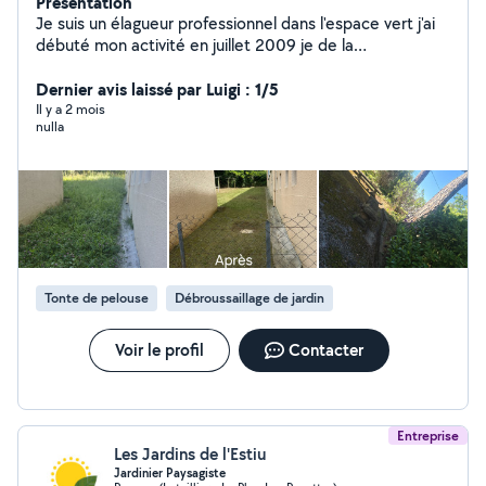
Présentation
Je suis un élagueur professionnel dans l'espace vert j'ai
débuté mon activité en juillet 2009 je de la
compétence au niveau du débroussaillage taille de haie
abattage d'arbre et autres n'hésitez pas à me contacter
Dernier avis laissé par Luigi : 1/5
je me déplace pour faire les devis gratuit et je reste à
Il y a 2 mois
nulla
votre disposition 24 heures sur 24 7 jours sur 7
Tonte de pelouse
Débroussaillage de jardin
Voir le profil
Contacter
Entreprise
Les Jardins de l'Estiu
Jardinier Paysagiste