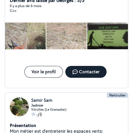
Dernier avis laissé par Georges : 5/5
Il y a plus de 6 mois
Ccc
Voir le profil
Contacter
Particulier
Samir Sam
Jadinier
Vitrolles (Le Grenadier)
-/5
Présentation
Mon métier est d'entretenir les espaces verts: