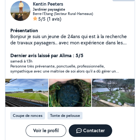
Kentin Peeters
Jardinier paysagiste
Berre-l'Étang (Secteur Rural-Hameaux)
5/5
(1 avis)
Présentation
Bonjour je suis un jeune de 24ans qui est à la recherche
de travaux paysagers.. avec mon expérience dans les
jardin et terrain sportif engazonné je serait en capacité
de répondre à beaucoup de vos attentes
Dernier avis laissé par Alima : 5/5
samedi à 13h
Personne très prévenante, ponctuelle, professionnelle,
sympathique avec une maîtrise de soi alors qu’il a dû gérer un
voisin pénil.
Coupe de ronces
Tonte de pelouse
Voir le profil
Contacter