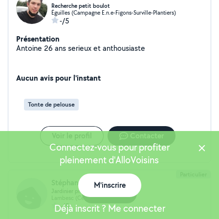
Recherche petit boulot
Éguilles (Campagne E.n.e-Figons-Surville-Plantiers)
-/5
Présentation
Antoine 26 ans serieux et anthousiaste
Aucun avis pour l'instant
Tonte de pelouse
Voir le profil
Contacter
Connectez-vous pour profiter
pleinement d'AlloVoisins
Particulier
Stéphane Valls
M'inscrire
Jardinier pro et bricoleur
Carte
Lambesc (Centre)
-/5
Déjà inscrit ? Me connecter