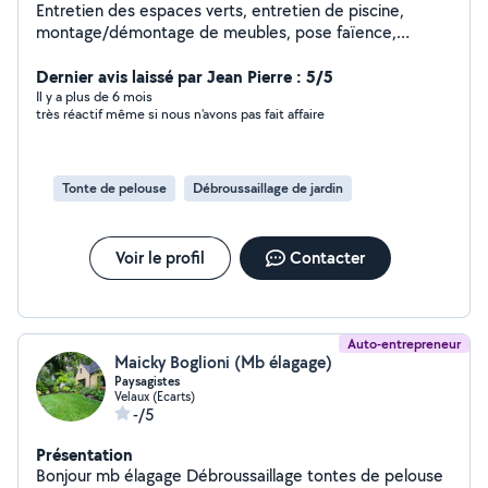
Entretien des espaces verts, entretien de piscine,
montage/démontage de meubles, pose faïence,
bricolage multiservices, transport avec utilitaire, mise en
déchetterie.
Dernier avis laissé par Jean Pierre : 5/5
Il y a plus de 6 mois
très réactif même si nous n'avons pas fait affaire
Tonte de pelouse
Débroussaillage de jardin
Voir le profil
Contacter
Auto-entrepreneur
Maicky Boglioni (Mb élagage)
Paysagistes
Velaux (Ecarts)
-/5
Présentation
Bonjour mb élagage Débroussaillage tontes de pelouse