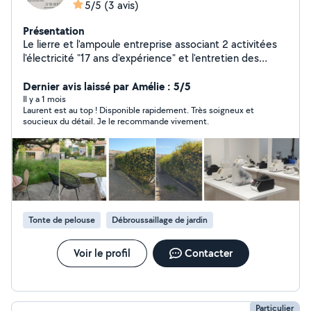
5/5
(3 avis)
Présentation
Le lierre et l'ampoule entreprise associant 2 activitées
l'électricité "17 ans d'expérience" et l'entretien des
espaces verts. N'hésitez pas à nous contacter pour un
devis
Dernier avis laissé par Amélie : 5/5
Il y a 1 mois
Laurent est au top ! Disponible rapidement. Très soigneux et
soucieux du détail. Je le recommande vivement.
Tonte de pelouse
Débroussaillage de jardin
Voir le profil
Contacter
Particulier