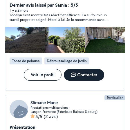
debroussaillage, tailles, clôtures, gazon synthétique....et
Dernier avis laissé par Samia : 5/5
également bon bricoleur et ai d'autres cordes à mon
Il y a 2 mois
Jocelyn s'est montré très réactif et efficace. Il a su fournir un
arc...
travail propre et soigné. Merci à lui. Je le recommande sans
hésitation
Tonte de pelouse
Débroussaillage de jardin
Voir le profil
Contacter
Particulier
Slimane Mane
Prestations multiservices
Lançon-Provence (Exterieurs-Baisses-Sibourg)
5/5
(2 avis)
Présentation