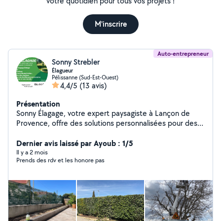
votre quotidien pour tous vos projets !
M'inscrire
Auto-entrepreneur
Sonny Strebler
Élagueur
Pélissanne (Sud-Est-Ouest)
4,4/5
(13 avis)
Présentation
Sonny Élagage, votre expert paysagiste à Lançon de
Provence, offre des solutions personnalisées pour des
jardins magnifiques, grâce à notre équipement
spécialisé et notre savoir-faire.
Dernier avis laissé par Ayoub : 1/5
Il y a 2 mois
Prends des rdv et les honore pas