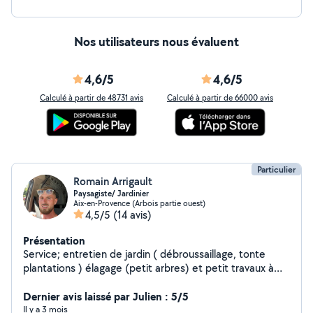
Nos utilisateurs nous évaluent
4,6/5
4,6/5
Calculé à partir de 48731 avis
Calculé à partir de 66000 avis
Particulier
Romain Arrigault
Paysagiste/ Jardinier
Aix-en-Provence (Arbois partie ouest)
4,5/5
(14 avis)
Présentation
Service; entretien de jardin ( débroussaillage, tonte
plantations ) élagage (petit arbres) et petit travaux à
côté suivant la demande. J'aime le travail de qualité, je
suis minutieux dans ce que j'entreprends La satisfaction
Dernier avis laissé par Julien : 5/5
de mes clients est ma priorité !
Il y a 3 mois