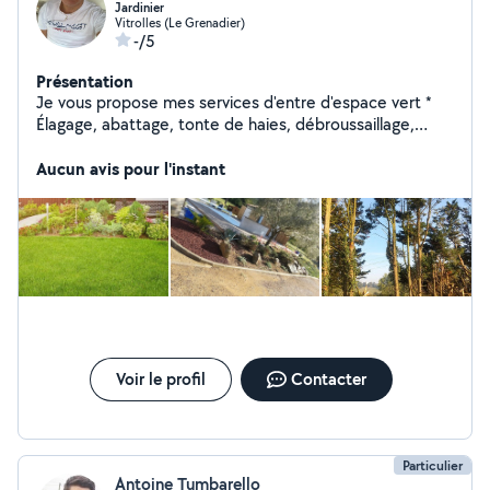
Jardinier
Vitrolles (Le Grenadier)
-/5
Présentation
Je vous propose mes services d'entre d'espace vert *
Élagage, abattage, tonte de haies, débroussaillage,
création Je suis disponible 7j/7 et 24h/24h. Je me
déplace sur Marseille et tous les alentours.
Aucun avis pour l'instant
Voir le profil
Contacter
Particulier
Antoine Tumbarello