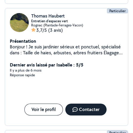
Particulier
Thomas Haubert
Entretien d'espaces vert
Rognac (Plantade-Ferrages-Vacon)
3,7/5
(3 avis)
Présentation
Bonjour ! Je suis jardinier sérieux et ponctuel, spécialisé
dans : Taille de haies, arbustes, arbres fruitiers Élagage
systèmes d'arrosage automatique (goutte-à-goutte,
asperseurs, programmateurs, etc.) Désherbage manuel
Dernier avis laissé par Isabelle : 5/5
Nettoyage de massifs débroussaillages Entretien
Il y a plus de 6 mois
Réponse rapide
complet de jardin à l'année ou ponctuellement J'ai le
matériel nécessaire et je travaille proprement. N'hésitez
pas à me contacter pour un devis gratuit ou un premier
rendez-vous. Cordialement..
Voir le profil
Contacter
Particulier