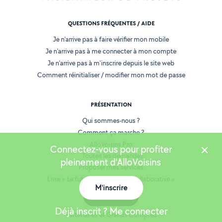
QUESTIONS FRÉQUENTES / AIDE
Je n'arrive pas à faire vérifier mon mobile
Je n'arrive pas à me connecter à mon compte
Je n'arrive pas à m'inscrire depuis le site web
Comment réinitialiser / modifier mon mot de passe
PRÉSENTATION
Qui sommes-nous ?
Comment ça marche ?
AlloVoisins Pro
Connectez-vous pour profiter
Toutes les demandes
pleinement d'AlloVoisins
Proposer mes services
Livre « Le futur de l'économie collaborative »
M'inscrire
AlloVoisins en France
Carte
Espace presse
Déjà inscrit ? Me connecter
Partenaires et Grands Comptes