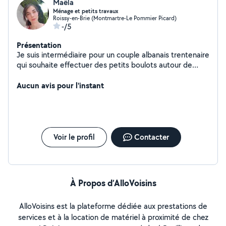
Maëla
Ménage et petits travaux
Roissy-en-Brie (Montmartre-Le Pommier Picard)
-/5
Présentation
Je suis intermédiaire pour un couple albanais trentenaire
qui souhaite effectuer des petits boulots autour de
Roissy-en-Brie afin d'assurer un petit revenu
complémentaire. Bien que ne maitrisant pas encore très
Aucun avis pour l'instant
bien le français, ils sont très sympa et dévoués (et
débrouillards !). Ménage, jardinage, garde d'animaux,
petits travaux, cuisine... ils sont près pour tous types de
missions !
Voir le profil
Contacter
À Propos d’AlloVoisins
AlloVoisins est la plateforme dédiée aux prestations de
services et à la location de matériel à proximité de chez