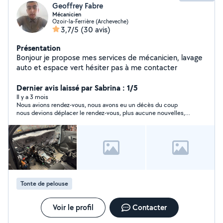
Geoffrey Fabre
Mécanicien
Ozoir-la-Ferrière (Archeveche)
3,7/5
(30 avis)
Présentation
Bonjour je propose mes services de mécanicien, lavage
auto et espace vert hésiter pas à me contacter
Dernier avis laissé par Sabrina : 1/5
Il y a 3 mois
Nous avions rendez-vous, nous avons eu un décès du coup
nous devions déplacer le rendez-vous, plus aucune nouvelles, il
ne répond plus, la moindre des choses c’était de nous répondre
et dire que cela vous intéresse plus. Dommage personne non
correct.
Tonte de pelouse
Voir le profil
Contacter