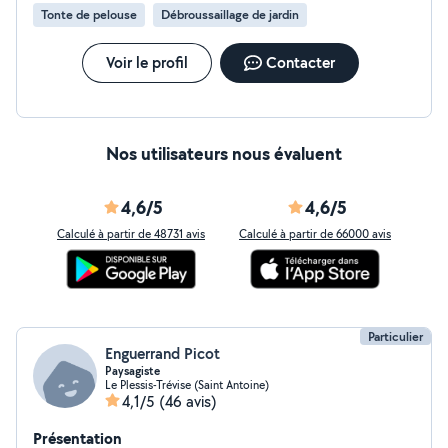
raisons de sécurité, aucun animal ne devra être présent
Tonte de pelouse
Débroussaillage de jardin
dans le jardin ++Si votre commune propose un service
de collecte des déchets verts gratuit, ceux-ci seront
laissés sur place pour être pris en charge par la
Voir le profil
Contacter
commune. Dans le cas contraire, merci de me préciser
si vous souhaitez leur évacuation. Merci. Paiement CESU
50%credit d impôt.
Nos utilisateurs nous évaluent
4,6/5
4,6/5
Calculé à partir de 48731 avis
Calculé à partir de 66000 avis
Particulier
Enguerrand Picot
Paysagiste
Le Plessis-Trévise (Saint Antoine)
4,1/5
(46 avis)
Présentation