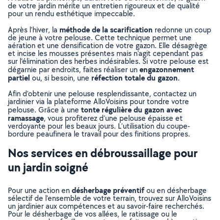
de votre jardin mérite un entretien rigoureux et de qualité
pour un rendu esthétique impeccable.
méthode de la scarification
Après l’hiver, la
redonne un coup
de jeune à votre pelouse. Cette technique permet une
aération et une densification de votre gazon. Elle désagrège
et incise les mousses présentes mais n’agit cependant pas
sur l’élimination des herbes indésirables. Si votre pelouse est
engazonnement
dégarnie par endroits, faites réaliser un
partiel
réfection totale du gazon
ou, si besoin, une
.
Afin d’obtenir une pelouse resplendissante, contactez un
jardinier via la plateforme AlloVoisins pour tondre votre
tonte régulière du gazon avec
pelouse. Grâce à une
ramassage
, vous profiterez d’une pelouse épaisse et
verdoyante pour les beaux jours. L’utilisation du coupe-
bordure peaufinera le travail pour des finitions propres.
Nos services en débroussaillage pour
un jardin soigné
désherbage préventif
Pour une action en
ou en désherbage
sélectif de l’ensemble de votre terrain, trouvez sur AlloVoisins
un jardinier aux compétences et au savoir-faire recherchés.
Pour le désherbage de vos allées, le ratissage ou le