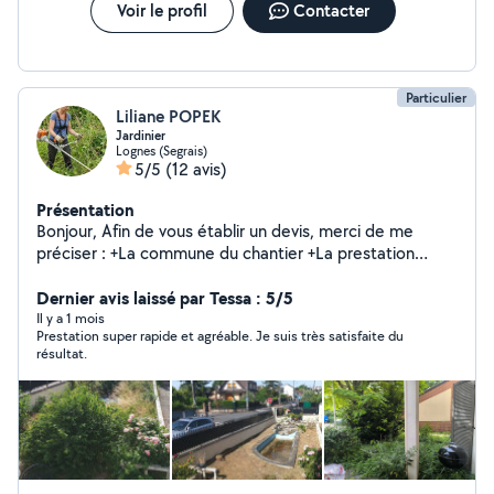
Voir le profil
Contacter
Particulier
Liliane POPEK
Jardinier
Lognes (Segrais)
5/5
(12 avis)
Présentation
Bonjour, Afin de vous établir un devis, merci de me
préciser : +La commune du chantier +La prestation
souhaitée (tonte, débroussaillage, taille de haies,
désherbage, pose de gazon en rouleau...etc.) +La
Dernier avis laissé par Tessa : 5/5
surface approximative du terrain (m²)o +La hauteur de
Il y a 1 mois
Prestation super rapide et agréable. Je suis très satisfaite du
l'herbe ou de la végétation +La présence éventuelle de
résultat.
ronces ou broussailles +Pour les haies : longueur, hauteur
approximative et s'il s'agit d'un entretien ou d'un
rabattage important +L'accessibilité du terrain
(possibilité de stationner à proximité du chantier,
stationnement gratuit ou payant, accès par portail,
escaliers, etc.) +Quelques photos du terrain ++Pour des