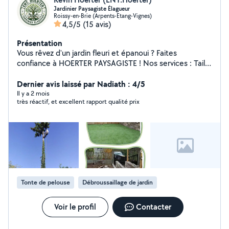
Jardinier Paysagiste Élagueur
Roissy-en-Brie (Arpents-Etang-Vignes)
4,5/5
(15 avis)
Présentation
Vous rêvez d'un jardin fleuri et épanoui ? Faites
confiance à HOERTER PAYSAGISTE ! Nos services : Taille
de haies d'arbustes Tonte de pelouse Élagage Abattage
Étêtage d'arbres Dessouchage Débroussaillage Pose de
Dernier avis laissé par Nadiath : 4/5
gazon tout type Création de chemin Terrassement
Il y a 2 mois
très réactif, et excellent rapport qualité prix
Création de mur Pose de clôture Décoration de jardin
ect.. DEVIS ET DÉPLACEMENT GRATUIT. Pourquoi
choisir HOERTER PAYSAGISTE ? - Un travail soigné et
professionnel - Des solutions adaptées à chacun de vos
projets.
Tonte de pelouse
Débroussaillage de jardin
Voir le profil
Contacter