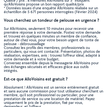
Qualité / prix : 4 membres AlloVoisins sur 5* indiquent
qu’AlloVoisins propose un bon rapport qualité/prix
* Données issues d’une enquête AlloVoisins réalisée sur un
échantillon de 5 671 personnes interrogées (Février 2024)
Vous cherchez un tondeur de pelouse en urgence ?
Sur AlloVoisins, seulement 10 minutes pour recevoir une
première réponse à votre demande. Postez votre demande
et trouvez en quelques minutes un membre de confiance,
autour de chez vous, pour votre besoin urgent de tonte de
pelouse - débroussaillage
Consultez les profils des membres, professionnels ou
particuliers, qui vous ont contacté. Présentation, photos de
réalisation, expertises, avis : trouvez l'offreur idéal, adapté à
votre demande et à votre budget.
Conversez ensemble depuis la messagerie AlloVoisins pour
des échanges sécurisés et efficaces grâce aux outils
intégrés.
Est-ce que AlloVoisins est gratuit ?
Absolument ! AlloVoisins est un service entièrement gratuit
et sans aucune commission pour tout utilisateur cherchant un
membre, qu’il soit professionnel ou particulier, pour une
prestation de service ou une location de matériel. Payez
uniquement le prix de la prestation, fixé par vous,
demandeur, et l’offreur.