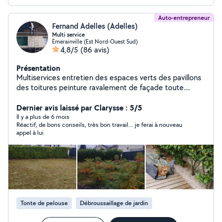
Auto-entrepreneur
Fernand Adelles (Adelles)
Multi service
Émerainville (Est Nord-Ouest Sud)
4,8/5
(86 avis)
Présentation
Multiservices entretien des espaces verts des pavillons
des toitures peinture ravalement de façade toute
petite maçonnerie peinture intérieur extérieur des
pavillons et nettoyage d'extérieur , entretien d'intérieur
Dernier avis laissé par Clarysse : 5/5
peinture, nettoyage des murs, on va du papier peint,
Il y a plus de 6 mois
Réactif, de bons conseils, très bon travail… je ferai à nouveau
pose de papier peint, pose de robinet, peinture sur
appel à lui
carrelage et baignoire, et pose petite surface de
carrelage mural et sol
Tonte de pelouse
Débroussaillage de jardin