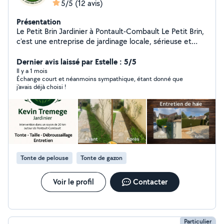
5/5
(12 avis)
Présentation
Le Petit Brin Jardinier à Pontault-Combault Le Petit Brin,
c'est une entreprise de jardinage locale, sérieuse et
proche de ses clients. Basée à Pontault-Combault
(77340), j'interviens dans un rayon de 20 km pour
Dernier avis laissé par Estelle : 5/5
entretenir vos espaces verts avec soin et
Il y a 1 mois
Échange court et néanmoins sympathique, étant donné que
professionnalisme. Prestations proposées : Tonte de
j'avais déjà choisi !
pelouse Taille de haies et arbustes Débroussaillage
Ramassage de feuilles Désherbage Petits travaux
d'entretien de jardin Mise en beauté avant vente ou
location Pour qui ? Particuliers souhaitant un jardin
soigné Petites entreprises avec espaces verts
Personnes âgées ou débordées souhaitant un entretien
régulier Mon + : Un service de proximité, des conseils
Tonte de pelouse
Tonte de gazon
personnalisés, un travail soigné comme si c'était mon
propre jardin. Devis gratuit et sans engagement
Intervention rapide autour de Pontault-Combault
Voir le profil
Contacter
(77340)
Particulier