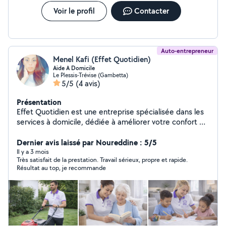
Voir le profil
Contacter
Auto-entrepreneur
Menel Kafi (Effet Quotidien)
Aide A Domicile
Le Plessis-Trévise (Gambetta)
5/5
(4 avis)
Présentation
Effet Quotidien est une entreprise spécialisée dans les
services à domicile, dédiée à améliorer votre confort de
vie au quotidien. Nous proposons des prestations
fiables, flexibles et adaptées à vos besoins, que ce soit
Dernier avis laissé par Noureddine : 5/5
pour l'entretien de votre maison, la garde de vos
Il y a 3 mois
Très satisfait de la prestation. Travail sérieux, propre et rapide.
enfants ou l'assistance informatique. Notre objectif est
Résultat au top, je recommande
simple : vous faire gagner du temps et vous offrir un
environnement propre, serein et bien organisé. Nos
services : Ménage et entretien Garde d'enfants (à partir
de 3 ans) Repassage Assistance informatique Entretien
du jardin (tonte, nettoyage, petits travaux)
Accompagnement et livraisons Préparation de repas à