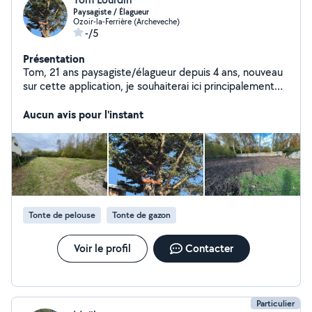
Paysagiste / Élagueur
Ozoir-la-Ferrière (Archeveche)
-/5
Présentation
Tom, 21 ans paysagiste/élagueur depuis 4 ans, nouveau
sur cette application, je souhaiterai ici principalement
proposer mes services de tonte et débroussaillage
toute surface (tondeuse autoporté, Giro broyeur ou
Aucun avis pour l'instant
autotracté). j'étudie aussi toute proposition concernant
l'aménagement d'espace vert ainsi que la taille et
élagage et démontage d'arbre (diplômée).
Tonte de pelouse
Tonte de gazon
Voir le profil
Contacter
Particulier