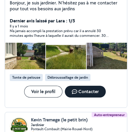
Bonjour, je suis jardinier. N'hésitez pas à me contacter
pour tout vos besoins aux jardins
Dernier avis laissé par Lara : 1/5
Il y a 1 mois
N’a jamais accompli la prestation prévu car il a annulé 30
minutes après l’heure à laquelle il aurait du commencer. 30
minutes qui représente la moitié du temps de la prestation
qu’il n’a pas réalisé, prestation que j’ai choisi parmi de
nombreuses offres que j’ai dû refuser pour accepter la sienne
qu’il n’a pas honoré.
Tonte de pelouse
Débroussaillage de jardin
Voir le profil
Contacter
Auto-entrepreneur
Kevin Tremege (le petit brin)
Jardinier
Pontault-Combault (Mairie-Rouxel-Nord)