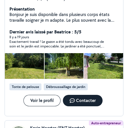
Présentation
Bonjour je suis disponible dans plusieurs corps états
travaille soigner je m adapte. Le plus souvent avec la
disponibilité des gens Disponibles en semaine comme
en week-end. N hésiter pas à faire apelle a moi pour les
Dernier avis laissé par Beatrice : 5/5
petits travaux de la maisons. Ainsi que pour votre jardin.
Il y a 19 jours
Exactement travail ! Le gazon a été tondu avec beaucoup de
Et aussi si vous avez les toilettes bouchées au zéro six
soin et le jardin est impeccable. Le jardiner a été ponctuel,
/cinquante neuf /quatre vingt quatorze /zéro sept
professionnel et efficace. Je suis très satisfaite du résultat et
/cinquante neuf
je recommande vivement ses services. Merci encore pour
votre excellent travail et à bientôt
Tonte de pelouse
Débroussaillage de jardin
Voir le profil
Contacter
Auto-entrepreneur
Kevin Hoerter (ENT.Hoerter)