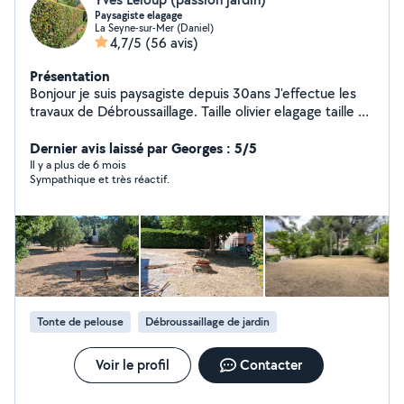
Paysagiste elagage
La Seyne-sur-Mer (Daniel)
4,7/5
(56 avis)
Présentation
Bonjour je suis paysagiste depuis 30ans J'effectue les
travaux de Débroussaillage. Taille olivier elagage taille de
haie taille arbre fruitier Entretien espace verts.pose
gazon synthétique
Dernier avis laissé par Georges : 5/5
Il y a plus de 6 mois
Sympathique et très réactif.
Tonte de pelouse
Débroussaillage de jardin
Voir le profil
Contacter