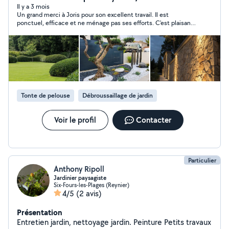
verts : Tonte de pelouse Taille de haies & arbustes
Il y a 3 mois
Un grand merci à Joris pour son excellent travail. Il est
Débroussaillage Désherbage Nettoyage extérieur
ponctuel, efficace et ne ménage pas ses efforts. C'est plaisant
Plantation & aménagement de jardin Pose de gazon
de voir un jeune aussi bosseur et méticuleux. Je n'hésiterai pas
synthétique Création de massifs & bordures Travail
à refaire appel à lui. Vous pouvez lui confier votre pelouse les
sérieux, soigné et réactif. Chaque projet est réalisé
yeux fermés
avec attention afin de créer un extérieur propre,
harmonieux et durable. Devis gratuit Intervention rapide
Conseils personnalisés Particuliers & professionnels
Contactez-moi directement pour échanger sur votre
Tonte de pelouse
Débroussaillage de jardin
projet et obtenir un devis adapté à vos besoins.
Voir le profil
Contacter
Particulier
Anthony Ripoll
Jardinier paysagiste
Six-Fours-les-Plages (Reynier)
4/5
(2 avis)
Présentation
Entretien jardin, nettoyage jardin. Peinture Petits travaux