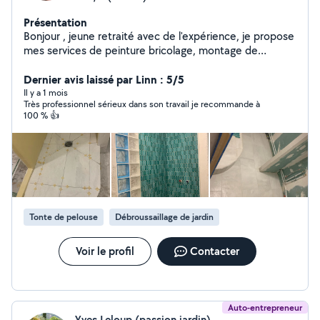
Présentation
Bonjour , jeune retraité avec de l'expérience, je propose
mes services de peinture bricolage, montage de
meuble , entretien de jardin , taillage haie, nettoyage
cours, mur, transport déchèterie, travail sérieux , vous
Dernier avis laissé par Linn : 5/5
êtes intéressé contacter moi Merci WM
Il y a 1 mois
Très professionnel sérieux dans son travail je recommande à
100 % 👍
Tonte de pelouse
Débroussaillage de jardin
Voir le profil
Contacter
Auto-entrepreneur
Yves Leloup (passion jardin)