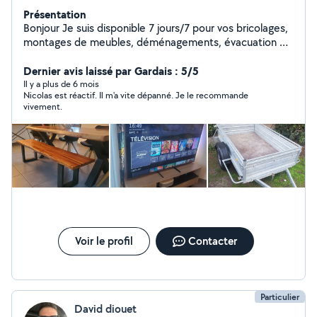
Présentation
Bonjour Je suis disponible 7 jours/7 pour vos bricolages,
montages de meubles, déménagements, évacuation de
gravats ou encombrants, jardinage , travaux de peinture,
petite plomberie ou vous aider dans vos travaux si vous
Dernier avis laissé par Gardais : 5/5
avez besoin d une 2eme paire de bras ! Je m occupe
Il y a plus de 6 mois
Nicolas est réactif. Il m'a vite dépanné. Je le recommande
également de logements en conciergerie ou air bnb (
vivement.
ménage, accueil des clients, entretien du linge.....) A
bientôt à Six fours les plages !
Voir le profil
Contacter
Particulier
David diouet