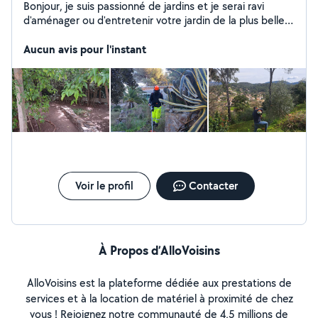
Bonjour, je suis passionné de jardins et je serai ravi
d'aménager ou d'entretenir votre jardin de la plus belle
des façons, avec passion et respect de la nature et du
paysage.
Aucun avis pour l'instant
Voir le profil
Contacter
À Propos d’AlloVoisins
AlloVoisins est la plateforme dédiée aux prestations de
services et à la location de matériel à proximité de chez
vous ! Rejoignez notre communauté de 4,5 millions de