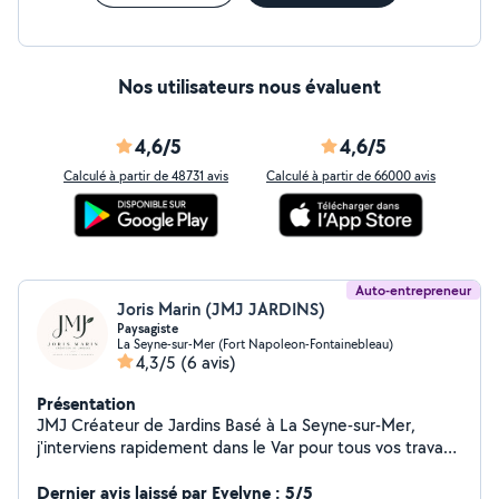
Nos utilisateurs nous évaluent
4,6/5
4,6/5
Calculé à partir de 48731 avis
Calculé à partir de 66000 avis
Auto-entrepreneur
Joris Marin (JMJ JARDINS)
Paysagiste
La Seyne-sur-Mer (Fort Napoleon-Fontainebleau)
4,3/5
(6 avis)
Présentation
JMJ Créateur de Jardins Basé à La Seyne-sur-Mer,
j'interviens rapidement dans le Var pour tous vos travaux
de jardinage et d'aménagement extérieur. Spécialisé
dans l'entretien et la mise en valeur de vos espaces
Dernier avis laissé par Evelyne : 5/5