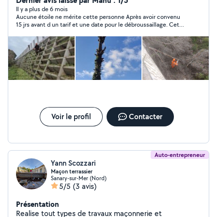
Dernier avis laissé par Manu : 1/5
sérieux, efficacité et bonne humeur ! Notre équipe
Il y a plus de 6 mois
Aucune étoile ne mérite cette personne Après avoir convenu
intervient rapidement et avec soin pour redonner vie à
15 jrs avant d un tarif et une date pour le débroussaillage. Cet
vos jardins
personne se désiste à la dernière minute ou bien je devais payé
un tarif exorbitant pour quelques heures de débroussaillage, du
vole pur et simple,c est inadmissible de trouver de tel
personne sur ce site A fuir absolument
Voir le profil
Contacter
Auto-entrepreneur
Yann Scozzari
Maçon terrassier
Sanary-sur-Mer (Nord)
5/5
(3 avis)
Présentation
Realise tout types de travaux maçonnerie et