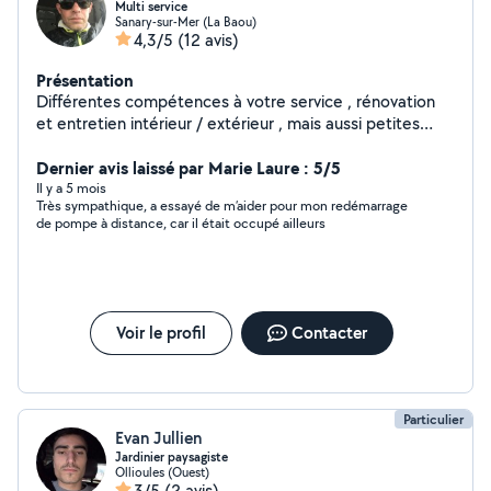
Multi service
Sanary-sur-Mer (La Baou)
4,3/5
(12 avis)
Présentation
Différentes compétences à votre service , rénovation
et entretien intérieur / extérieur , mais aussi petites
réparations ponctuelle , possibilité de transport(
camions de 6 a 10 mètre cubes sur rendez vous )
Dernier avis laissé par Marie Laure : 5/5
services de qualité .
Il y a 5 mois
Très sympathique, a essayé de m’aider pour mon redémarrage
de pompe à distance, car il était occupé ailleurs
Voir le profil
Contacter
Particulier
Evan Jullien
Jardinier paysagiste
Ollioules (Ouest)
3/5
(2 avis)