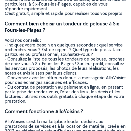
particuliers, à Six-Fours-les-Plages, capables de vous
répondre rapidement.
C’est gratuit, simple et rapide pour réaliser tous vos projets !
Comment bien choisir un tondeur de pelouse à Six-
Fours-les-Plages ?
Voici nos conseils :
- Indiquez votre besoin en quelques secondes : quel service
recherchez-vous ? Est-ce urgent ? Quel type de prestataire,
particulier ou professionnel, souhaitez-vous ?
- Consultez la liste de tous les tondeurs de pelouse, proches
de chez vous à Six-Fours-les-Plages ! Sur leur profil, consultez
les services proposés, les photos de leurs réalisations, les
notes et avis laissés par leurs clients.
- Conversez avec les offreurs depuis la messagerie AlloVoisins
pour des échanges sécurisés et efficaces.
- Du contrat de prestation au paiement en ligne, en passant
par la prise de rendez-vous, l’état des lieux, les devis et les
factures : utilisez nos outils gratuits à chaque étape de votre
prestation.
Comment fonctionne AlloVoisins ?
AlloVoisins c’est la marketplace leader dédiée aux
prestations de services et à la location de matériel, créée en
2013 et plébiscitée aujourd’hui par une communauté de plus