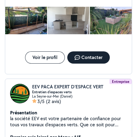
Voir le profil
Contacter
Entreprise
EEV PACA EXPERT D'ESPACE VERT
Entretien d'espaces verts
La Seyne-sur-Mer (Daniel)
3/5
(2 avis)
Présentation
la société EEV est votre partenaire de confiance pour
tous vos travaux d'espaces verts. Que ce soit pour
l'élagage, l'abattage, le débroussaillage ou l'entretien
général de vos extérieurs, on s'occupe de tout avec