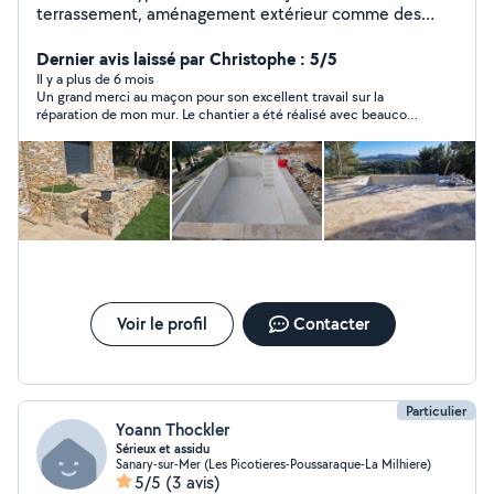
terrassement, aménagement extérieur comme des
petits travaux également dalle béton,pose de carrelage
, pose de gazon synthétique façade ,mur,cloture
Dernier avis laissé par Christophe : 5/5
entretiens régulier ou non de jardin entretient de
Il y a plus de 6 mois
Un grand merci au maçon pour son excellent travail sur la
piscines etc.. plus de 19 ans d expérience dans le
réparation de mon mur. Le chantier a été réalisé avec beaucoup
domaine
de professionnalisme, dans les délais, et avec un résultat
impeccable. Travail soigné, propre et solide, avec une vraie
attention aux détails. C’est rare de trouver un artisan aussi
sérieux et passionné par son métier. Je recommande les yeux
fermés et je n’hésiterai pas à faire appel à lui pour d’autres
travaux.
Voir le profil
Contacter
Particulier
Yoann Thockler
Sérieux et assidu
Sanary-sur-Mer (Les Picotieres-Poussaraque-La Milhiere)
5/5
(3 avis)