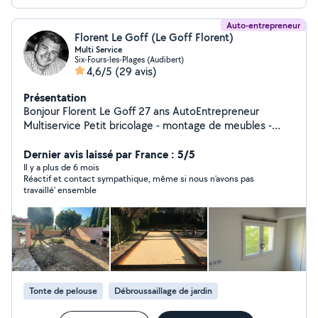
Auto-entrepreneur
Florent Le Goff (Le Goff Florent)
Multi Service
Six-Fours-les-Plages (Audibert)
4,6/5
(29 avis)
Présentation
Bonjour Florent Le Goff 27 ans AutoEntrepreneur
Multiservice Petit bricolage - montage de meubles -
désencombrement - enduit - peinture - entretien jardin
et autres Sérieux et motivé, n'hésitez pas à me
Dernier avis laissé par France : 5/5
contacter
Il y a plus de 6 mois
Réactif et contact sympathique, même si nous n’avons pas
travaillé’ ensemble
Tonte de pelouse
Débroussaillage de jardin