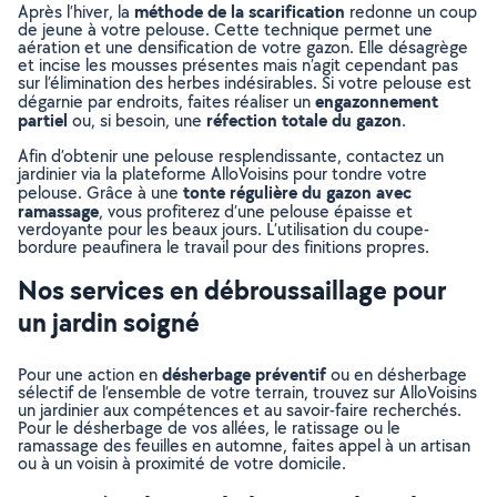
méthode de la scarification
Après l’hiver, la
redonne un coup
de jeune à votre pelouse. Cette technique permet une
aération et une densification de votre gazon. Elle désagrège
et incise les mousses présentes mais n’agit cependant pas
sur l’élimination des herbes indésirables. Si votre pelouse est
engazonnement
dégarnie par endroits, faites réaliser un
partiel
réfection totale du gazon
ou, si besoin, une
.
Afin d’obtenir une pelouse resplendissante, contactez un
jardinier via la plateforme AlloVoisins pour tondre votre
tonte régulière du gazon avec
pelouse. Grâce à une
ramassage
, vous profiterez d’une pelouse épaisse et
verdoyante pour les beaux jours. L’utilisation du coupe-
bordure peaufinera le travail pour des finitions propres.
Nos services en débroussaillage pour
un jardin soigné
désherbage préventif
Pour une action en
ou en désherbage
sélectif de l’ensemble de votre terrain, trouvez sur AlloVoisins
un jardinier aux compétences et au savoir-faire recherchés.
Pour le désherbage de vos allées, le ratissage ou le
ramassage des feuilles en automne, faites appel à un artisan
ou à un voisin à proximité de votre domicile.