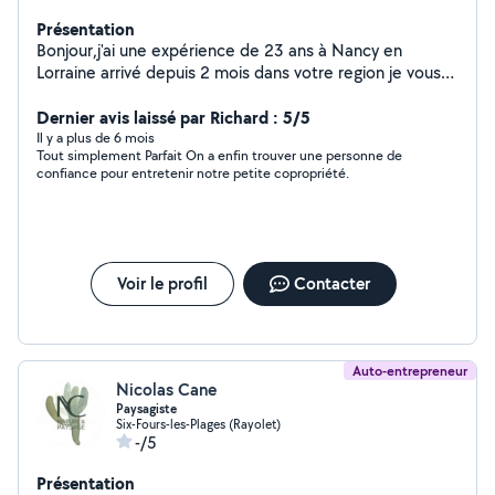
Présentation
Bonjour,j'ai une expérience de 23 ans à Nancy en
Lorraine arrivé depuis 2 mois dans votre region je vous
propose mes services d'élagage et abattage d'arbres
taillage de haies et massif ,tonde pelouse et
Dernier avis laissé par Richard : 5/5
plantations, débroussaillage. Prix raisonnable.
Il y a plus de 6 mois
Tout simplement Parfait On a enfin trouver une personne de
confiance pour entretenir notre petite copropriété.
Voir le profil
Contacter
Auto-entrepreneur
Nicolas Cane
Paysagiste
Six-Fours-les-Plages (Rayolet)
-/5
Présentation