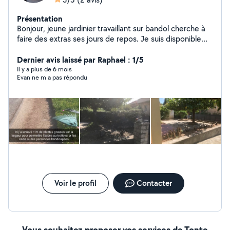
Présentation
Bonjour, jeune jardinier travaillant sur bandol cherche à
faire des extras ses jours de repos. Je suis disponible
pour tous types de travaux de jardinage (taille,
debrousaillage forestier ou fauchage), tonte de
Dernier avis laissé par Raphael : 1/5
pelouse... et créations de jardins. Je peux également
Il y a plus de 6 mois
Evan ne m a pas répondu
conduire une mini pelle pour aménagement paysager,
j'ai mes caces. Cordialement, Evan.
Voir le profil
Contacter
Vous souhaitez proposer vos services de Tonte