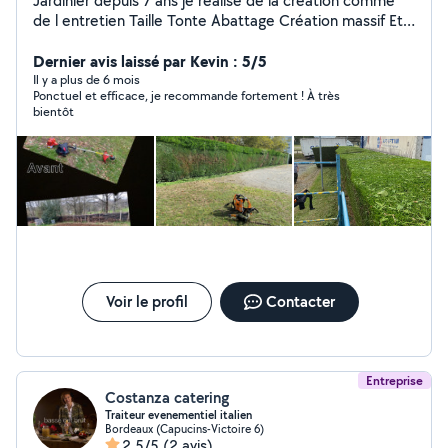
Jardinier depuis 7 ans je réalise de la création comme
de l entretien Taille Tonte Abattage Création massif Etc
N hésitez pas à venir par message afin d échanger sur
différentes demande
Dernier avis laissé par Kevin : 5/5
Il y a plus de 6 mois
Ponctuel et efficace, je recommande fortement ! À très
bientôt
Voir le profil
Contacter
Entreprise
Costanza catering
Traiteur evenementiel italien
Bordeaux (Capucins-Victoire 6)
2,5/5
(2 avis)