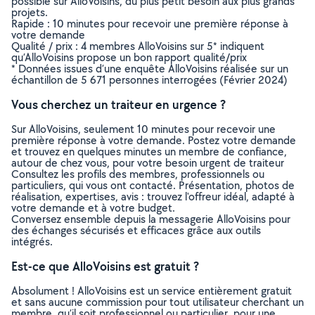
possible sur AlloVoisins, du plus petit besoin aux plus grands
projets.
Rapide : 10 minutes pour recevoir une première réponse à
votre demande
Qualité / prix : 4 membres AlloVoisins sur 5* indiquent
qu’AlloVoisins propose un bon rapport qualité/prix
* Données issues d’une enquête AlloVoisins réalisée sur un
échantillon de 5 671 personnes interrogées (Février 2024)
Vous cherchez un traiteur en urgence ?
Sur AlloVoisins, seulement 10 minutes pour recevoir une
première réponse à votre demande. Postez votre demande
et trouvez en quelques minutes un membre de confiance,
autour de chez vous, pour votre besoin urgent de traiteur
Consultez les profils des membres, professionnels ou
particuliers, qui vous ont contacté. Présentation, photos de
réalisation, expertises, avis : trouvez l'offreur idéal, adapté à
votre demande et à votre budget.
Conversez ensemble depuis la messagerie AlloVoisins pour
des échanges sécurisés et efficaces grâce aux outils
intégrés.
Est-ce que AlloVoisins est gratuit ?
Absolument ! AlloVoisins est un service entièrement gratuit
et sans aucune commission pour tout utilisateur cherchant un
membre, qu’il soit professionnel ou particulier, pour une