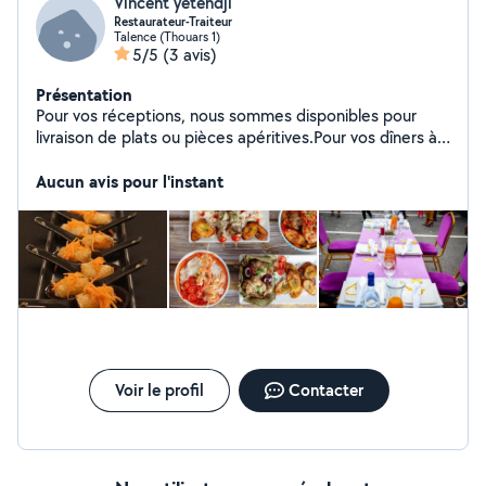
Vincent yetendji
Restaurateur-Traiteur
Talence (Thouars 1)
5/5
(3 avis)
Présentation
Pour vos réceptions, nous sommes disponibles pour
livraison de plats ou pièces apéritives.Pour vos dîners à
domicile entre amis...avec ou sans le service. Location
de matériel de réception.
Aucun avis pour l'instant
Voir le profil
Contacter