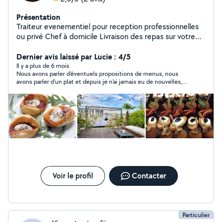
Présentation
Traiteur evenementiel pour reception professionnelles
ou privé Chef à domicile Livraison des repas sur votre
lieu de travail Vente de produits siciliens artisanaux, aux
tarifs direct producteur
Dernier avis laissé par Lucie : 4/5
Il y a plus de 6 mois
Nous avons parler d'éventuels propositions de menus, nous
avons parler d'un plat et depuis je n'ai jamais eu de nouvelles,
aucun devis ou quoi. Mais sinon très gentil et à l'écoute
Voir le profil
Contacter
Particulier